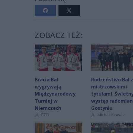
ZOBACZ TEŻ:
Bracia Bal
Rodzeństwo Bal 
wygrywają
mistrzowskimi
Międzynarodowy
tytułami. Świetn
Turniej w
występ radomian
Niemczech
Gostyniu
Autor artykułu:
Autor artykułu:
CZD
Michał Nowak