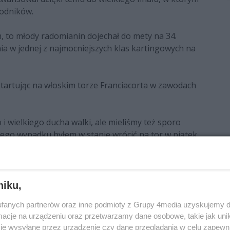
wodników.
, to młody radomianin dojechał do mety na 34.
nia w jednej z najmocniejszych klas kartingowych na
tartując na włoskim torze Franciacorta w zawodach
 wielkiego ducha walki, ale mieliśmy też sporo
ego wypadku byłem w stanie wrócić na tor w piątek,
 z dalszej pozycji i w zamieszaniu na pierwszym
mo dużej straty nie miałem zamiaru się poddawać.
 pozycji. Choć ostateczny wynik w Super Finale nie
to był bardzo udany sezon, za który bardzo dziękuję
niku,
com.
fanych partnerów oraz inne podmioty z Grupy 4media uzyskujemy d
cje na urządzeniu oraz przetwarzamy dane osobowe, takie jak unika
choć zabrakło nam w ten weekend odrobiny szczęścia –
je wysyłane przez urządzenie czy dane przeglądania w celu zapewn