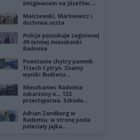
śmigłowcem na Józefów.
Historia mrozi krew w
Malczewski, Markiewicz i
żyłach
duchowa uczta
Policja poszukuje zaginionej
49-letniej mieszkanki
Radomia
Powstanie chytry pomnik
Trzech Cytryn. Znamy
wyniki Budżetu
Obywatelskiego 2027
Mieszkaniec Radomia
oskarżony o... 123
przestępstwa. Szkoda
wyceniona na ponad milion
Adrian Zandberg w
złotych
Radomiu: w stronę posła
poleciały jajka…