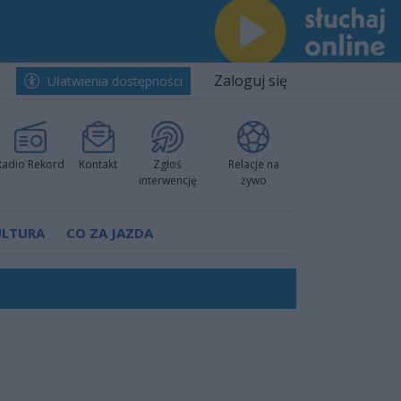
Zaloguj się
Ułatwienia dostępności
Radio Rekord
Kontakt
Zgłoś
Relacje na
interwencję
żywo
ULTURA
CO ZA JAZDA
h i pewnie wygrali przy Struga
nkurencyjne w Ustce!
 decyzję prokuratury