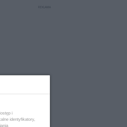
REKLAMA
ostęp i
lne identyfikatory,
iania