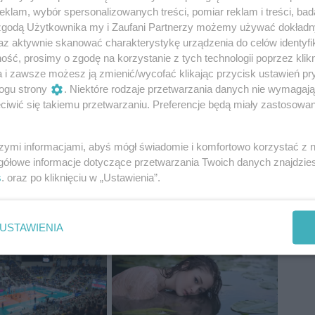
inału awansował dzięki drugiej pozycji w klasyfikacji
klam, wybór spersonalizowanych treści, pomiar reklam i treści, bad
y błąd w pierwszym biegu kwalifikacyjnym okazał się
 zgodą Użytkownika my i Zaufani Partnerzy możemy używać dokład
ować do wielkiego finału dzięki świetnemu, piątemu
az aktywnie skanować charakterystykę urządzenia do celów identyfi
kazałem dobre tempo i zyskałem wiele pozycji, ale
ść, prosimy o zgodę na korzystanie z tych technologii poprzez klikn
or i na finiszu spadłem na koniec stawki. Mimo
a i zawsze możesz ją zmienić/wycofać klikając przycisk ustawień pr
sezonu i dumny ze świetnej pracy, jaką wykonaliśmy
ogu strony
. Niektóre rodzaje przetwarzania danych nie wymagaj
iwić się takiemu przetwarzaniu. Preferencje będą miały zastosowania
szymi informacjami, abyś mógł świadomie i komfortowo korzystać z
gółowe informacje dotyczące przetwarzania Twoich danych znajdzi
s
. oraz po kliknięciu w „Ustawienia”.
USTAWIENIA