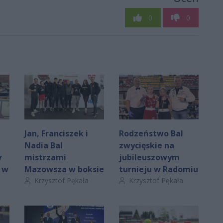
0
0
z
Jan, Franciszek i
Rodzeństwo Bal
Nadia Bal
zwycięskie na
y
mistrzami
jubileuszowym
 w
Mazowsza w boksie
turnieju w Radomiu
Autor artykułu:
Autor artykułu:
Krzysztof Pękała
Krzysztof Pękała