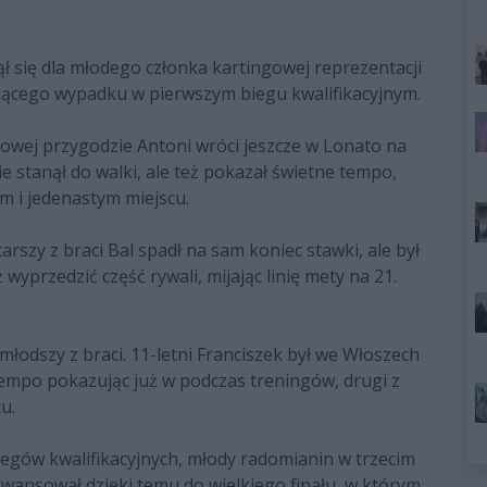
ł się dla młodego członka kartingowej reprezentacji
jącego wypadku w pierwszym biegu kwalifikacyjnym.
kowej przygodzie Antoni wróci jeszcze w Lonato na
ie stanął do walki, ale też pokazał świetne tempo,
m i jedenastym miejscu.
arszy z braci Bal spadł na sam koniec stawki, ale był
 wyprzedzić część rywali, mijając linię mety na 21.
łodszy z braci. 11-letni Franciszek był we Włoszech
tempo pokazując już w podczas treningów, drugi z
u.
gów kwalifikacyjnych, młody radomianin w trzecim
Awansował dzięki temu do wielkiego finału, w którym