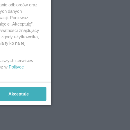
anie odbiorców oraz
nych danych
kacji. Ponieważ
ięcie „Akceptuję”.
ywatności znajdujący
ą zgody użytkownika,
 tylko na tej
 naszych serwisów
esz w
Polityce
Akceptuję