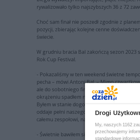
rywalizowało tylko najszybszych 36 z 72 za
Choć sam finał nie poszedł zgodnie z planem
pozycji, zbierając kolejne cenne doświadcze
świecie.
W grudniu bracia Bal zakończą sezon 2023 s
Rok Cup Festival.
- Pokazaliśmy w ten weekend świetne tempo i
pecha – mówi Antoni Bal. – Mimo czwartkow
ale do sobotniego finału musiałem startować
okrążeniu spadłem na sam koniec stawki. Mi
Byłem w stanie dogonić rywali i zyskać kilka
oddaje pełni naszego potencjału, to jednak 
Drogi Użytkow
całemu zespołowi, naszym partnerom i kibi
My, naszych 1162 zau
przechowujemy informa
- Świetnie bawiłem się na torze w Lonato, 
standardowe informac