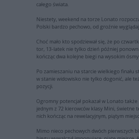
całego świata.
Niestety, weekend na torze Lonato rozpoczą
Polski bardzo pechowo, od groźnie wygląda
Choć mało kto spodziewał się, że po czwart
tor, 13-latek nie tylko dzień później ponown
kończąc dwa kolejne biegi na wysokim ósmy
Po zamieszaniu na starcie wielkiego finału st
w stanie widowisko nie tylko dogonić, ale też
pozycji.
Ogromny potencjał pokazał w Lonato także m
jednym z 72 kierowców klasy Mini, świetne 
nich kończąc na rewelacyjnym, piątym miejsc
Mimo nieco pechowych dwóch pierwszych bie
biegu wywalczył imponujące, piąte miejsce. 