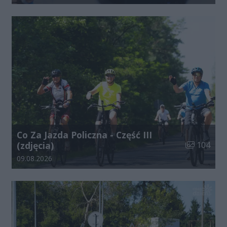
Co Za Jazda Policzna - Część III
Liczba zdjęć
(zdjęcia)
104
Data dodania galerii:
09.08.2026