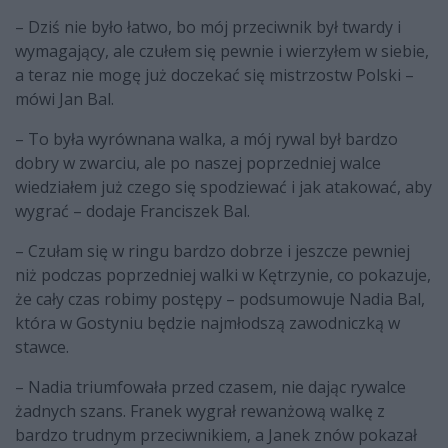
– Dziś nie było łatwo, bo mój przeciwnik był twardy i
wymagający, ale czułem się pewnie i wierzyłem w siebie,
a teraz nie mogę już doczekać się mistrzostw Polski –
mówi Jan Bal.
– To była wyrównana walka, a mój rywal był bardzo
dobry w zwarciu, ale po naszej poprzedniej walce
wiedziałem już czego się spodziewać i jak atakować, aby
wygrać – dodaje Franciszek Bal.
– Czułam się w ringu bardzo dobrze i jeszcze pewniej
niż podczas poprzedniej walki w Kętrzynie, co pokazuje,
że cały czas robimy postępy – podsumowuje Nadia Bal,
która w Gostyniu będzie najmłodszą zawodniczką w
stawce.
– Nadia triumfowała przed czasem, nie dając rywalce
żadnych szans. Franek wygrał rewanżową walkę z
bardzo trudnym przeciwnikiem, a Janek znów pokazał