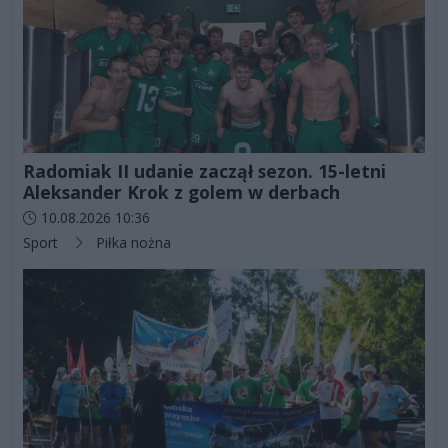
Radomiak II udanie zaczął sezon. 15-letni
Aleksander Krok z golem w derbach
Data dodania artykułu:
10.08.2026 10:36
Kategorie artykułu:
Sport
Piłka nożna