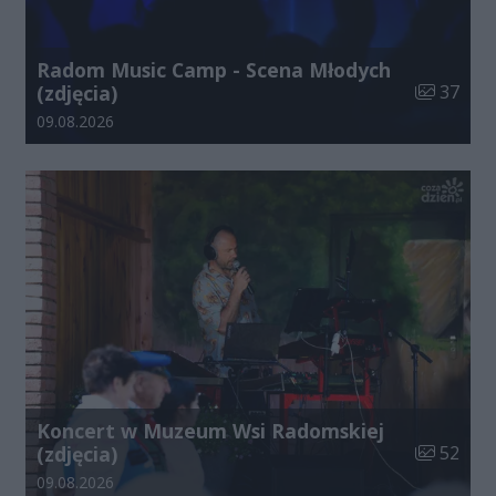
Radom Music Camp - Scena Młodych
Liczba zdj
(zdjęcia)
37
Data dodania galerii:
09.08.2026
Koncert w Muzeum Wsi Radomskiej
Liczba zdj
(zdjęcia)
52
Data dodania galerii:
09.08.2026