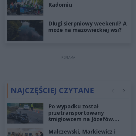
Radomiu
Długi sierpniowy weekend? A
może na mazowieckiej wsi?
REKLAMA
NAJCZĘŚCIEJ CZYTANE
Poprzednie
Następ
Po wypadku został
przetransportowany
śmigłowcem na Józefów.
Historia mrozi krew w żyłach
Malczewski, Markiewicz i