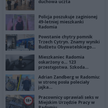
duchowa uczta
Policja poszukuje zaginionej
49-letniej mieszkanki
Radomia
Powstanie chytry pomnik
Trzech Cytryn. Znamy wyniki
Budżetu Obywatelskiego
2027
Mieszkaniec Radomia
oskarżony o... 123
przestępstwa. Szkoda
wyceniona na ponad milion
Adrian Zandberg w Radomiu:
złotych
w stronę posła poleciały
jajka…
Pracownicy uprawiali seks w
Miejskim Urzędzie Pracy w
Radomiu