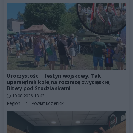
Uroczystości i festyn wojskowy. Tak
upamiętnili kolejną rocznicę zwycięskiej
Bitwy pod Studziankami
Data dodania artykułu:
10.08.2026 13:43
Kategorie artykułu:
Region
Powiat kozienicki