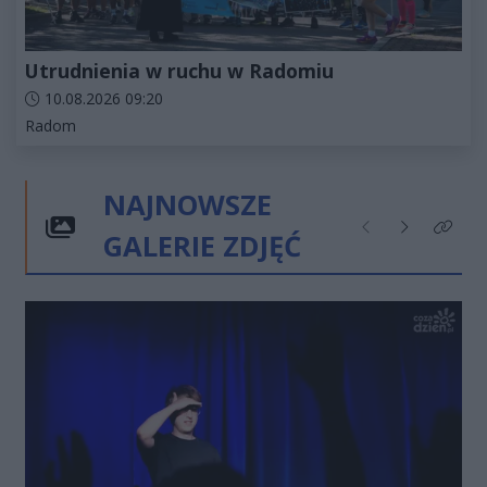
Utrudnienia w ruchu w Radomiu
Data dodania artykułu:
10.08.2026 09:20
Kategorie artykułu:
Radom
NAJNOWSZE
GALERIE ZDJĘĆ
Poprzednie
Następne
Kliknij