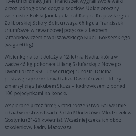
13-letni bliźniacy Jan i Franciszek wygrali swoje walki
przez jednogłośne decyzje sędziów. Ubiegłoroczny
wicemistrz Polski Janek pokonał Kacpra Krajewskiego z
Żoliborskiej Szkoły Boksu (waga 66 kg), a Franciszek
triumfował w rewanżowej potyczce z Leonem
Jarząbkiewiczem z Warszawskiego Klubu Bokserskiego
(waga 60 kg).
Wisienkę na tort dołożyła 12-letnia Nadia, która w
wadze 46 kg pokonała Lilianę Szlufarską z Nowego
Dworu przez RSC już w drugiej rundzie. Dzielną
postawę zaprezentował także David Acevedo, który
zmierzył się z Jakubem Skuzą – kadrowiczem z ponad
100 pojedynkami na koncie.
Wspierane przez firmę Kratki rodzeństwo Bal weźmie
udział w mistrzostwach Polski Młodzików i Młodziczek w
Gostyniu (21-26 kwietnia). Wcześniej czeka ich obóz
szkoleniowy kadry Mazowsza.