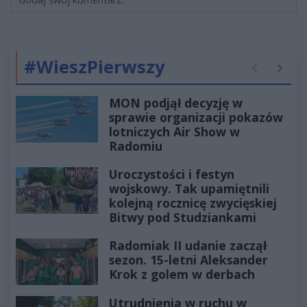
#WieszPierwszy
Poprzednie
Następ
MON podjął decyzję w
sprawie organizacji pokazów
lotniczych Air Show w
Radomiu
Uroczystości i festyn
wojskowy. Tak upamiętnili
kolejną rocznicę zwycięskiej
Bitwy pod Studziankami
Radomiak II udanie zaczął
sezon. 15-letni Aleksander
Krok z golem w derbach
Utrudnienia w ruchu w