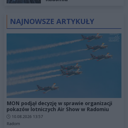
NAJNOWSZE ARTYKUŁY
MON podjął decyzję w sprawie organizacji
pokazów lotniczych Air Show w Radomiu
Data dodania artykułu:
10.08.2026 13:57
Kategorie artykułu:
Radom