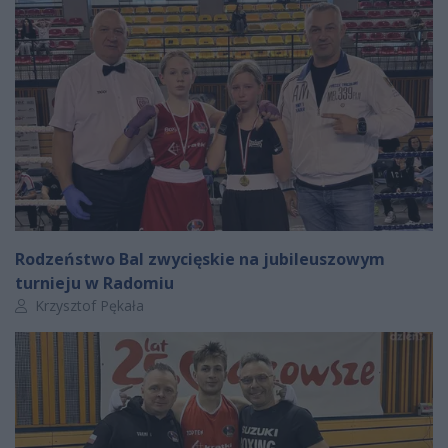
Rodzeństwo Bal zwycięskie na jubileuszowym
turnieju w Radomiu
Autor artykułu:
Krzysztof Pękała