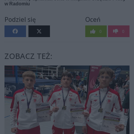
Podziel się
Oceń
0
0
ZOBACZ TEŻ: