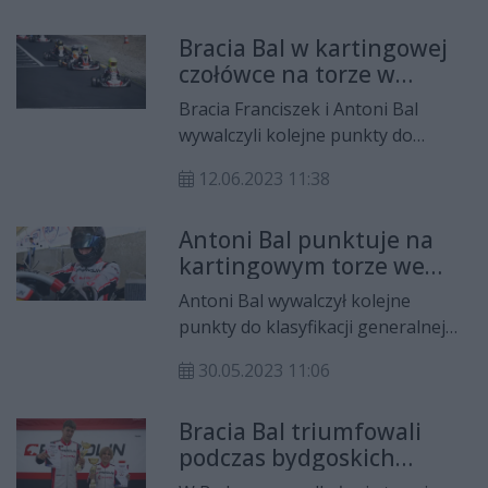
w kartingowych zawodach Rok Cup
Bracia Bal w kartingowej
Poland. Radomianin był najszybszy
czołówce na torze w
w trzech z czterech biegów
Słomczynie
finałowych klasy Expert Rok w
Bracia Franciszek i Antoni Bal
Bydgoszczy!
wywalczyli kolejne punkty do
klasyfikacji generalnej kartingowej
12.06.2023 11:38
serii Rok Cup Poland. Tym razem
czwarta edycja zawodów odbyła się
Antoni Bal punktuje na
w Słomczynie a radomianie
kartingowym torze we
ukończyli wyścigi odpowiednio na
Włoszech
szóstym i jedenastym miejscu w
Antoni Bal wywalczył kolejne
swoich klasach. Antoni triumfował
punkty do klasyfikacji generalnej
także w klasyfikacji Expert.
włoskiej serii kartingowej Rok Cup
30.05.2023 11:06
Italia. O wiele mniej szczęścia w w
Castelletto di Branduzzo miał jego
Bracia Bal triumfowali
młodszy brat, Franciszek.
podczas bydgoskich
zawodów Rok Cup Poland