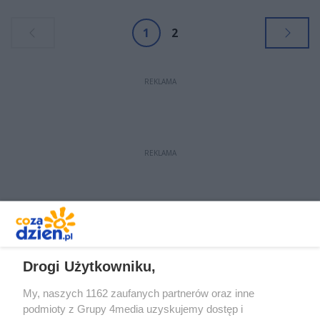
kartingowych Rok Cup Poland.
1
2
REKLAMA
REKLAMA
REKLAMA
Drogi Użytkowniku,
My, naszych 1162 zaufanych partnerów oraz inne
podmioty z Grupy 4media uzyskujemy dostęp i