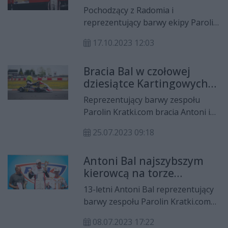
zawodach w świecie
Pochodzący z Radomia i
kartingu
reprezentujący barwy ekipy Parolin
Kratki.com bracia Bal pokazali
17.10.2023 12:03
świetne tempo w jednej z
najważniejszych imprez
Bracia Bal w czołowej
kartingowych na świecie,
dziesiątce Kartingowych
prestiżowym Super Finale serii Rok
Mistrzostw Polski w
Cup na włoskim torze w Lonato.
Reprezentujący barwy zespołu
Słomczynie
Parolin Kratki.com bracia Antoni i
Franciszek Bal ukończyli drugą
25.07.2023 09:18
rundę Kartingowych Mistrzostw
Polski w Słomczynie odpowiednio
Antoni Bal najszybszym
na dziewiątym i siódmym miejscu w
kierowcą na torze
swoich klasach. Już za tydzień
kartingowym w
młodzi radomianie na tym samym
13-letni Antoni Bal reprezentujący
Bydgoszczy
obiekcie wystartują w wyścigach
barwy zespołu Parolin Kratki.com
serii Rok Cup Poland.
13-letni Antoni Bal sięgnął po swoje
08.07.2023 17:22
czwarte w tym sezonie zwycięstwo