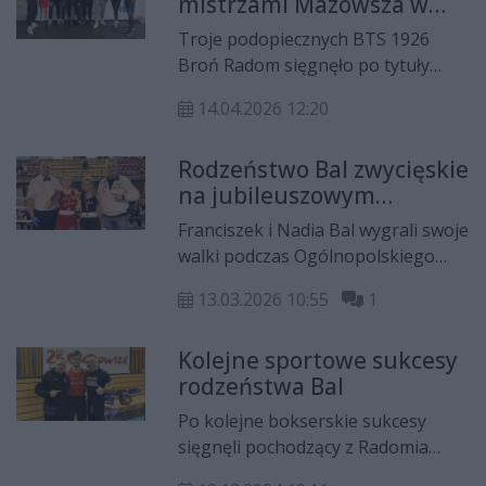
mistrzami Mazowsza w
złotymi.
boksie
Troje podopiecznych BTS 1926
Broń Radom sięgnęło po tytuły
mistrzowskie podczas mistrzostw
14.04.2026 12:20
Mazowsza Młodzików, które 11
kwietnia odbyły się w Nowym
Rodzeństwo Bal zwycięskie
Dworze Mazowieckim. Rodzeństwo
na jubileuszowym
Bal już za dwa tygodnie powalczy o
turnieju w Radomiu
medale mistrzostw Polski.
Franciszek i Nadia Bal wygrali swoje
walki podczas Ogólnopolskiego
Turnieju z Okazji 100-lecia Klubu
13.03.2026 10:55
1
BTS 1926 Broń Radom. Dla Nadii
był to jednocześnie debiut na
Kolejne sportowe sukcesy
bokserskim ringu.
rodzeństwa Bal
Po kolejne bokserskie sukcesy
sięgnęli pochodzący z Radomia
bracia Bal. Swoje walki wygrała cała