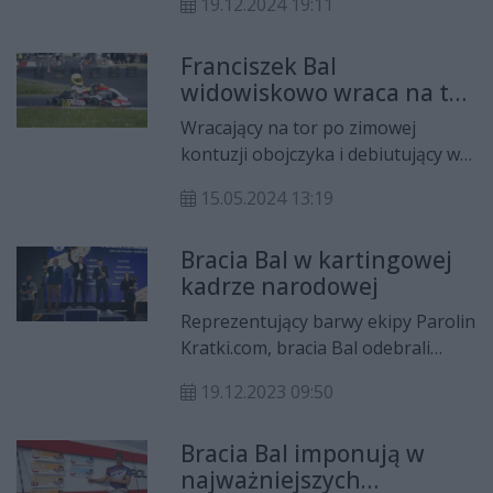
19.12.2024 19:11
trójka; Oskar, Antoni i Jan.
Jednocześnie po zwycięstwo, choć
Franciszek Bal
w zupełnie innej dyscyplinie,
widowiskowo wraca na tor
sięgnęła także ich młodsza siostra,
kartingowy
Nadia. Cała czwórka rozwija swoje
Wracający na tor po zimowej
sportowe pasje dzięki wsparciu
kontuzji obojczyka i debiutujący w
firmy Kratki.com.
nowej kategorii, 12-letni Franciszek
15.05.2024 13:19
Bal widowiskowo walczył o wysokie
pozycje podczas drugiej rundy
Bracia Bal w kartingowej
kartingowej serii Rok Cup Poland w
kadrze narodowej
Słomczynie
Reprezentujący barwy ekipy Parolin
Kratki.com, bracia Bal odebrali
puchary za kartingowe sukcesy w
19.12.2023 09:50
sezonie 2023. Obaj otrzymali także
od Polskiego Związku Motorowego
Bracia Bal imponują w
powołania do kadry Narodowej na
najważniejszych
rok 2024.