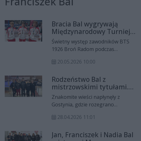
Franciszek Bal
Bracia Bal wygrywają
Międzynarodowy Turniej
w Niemczech
Świetny występ zawodników BTS
1926 Broń Radom podczas
międzynarodowego turnieju
20.05.2026 10:00
bokserskiego w Niemczech. Jan i
Franciszek Balowie oraz Krystian
Rodzeństwo Bal z
Hauf wywalczyli złote medale,
mistrzowskimi tytułami.
reprezentując Polskę w ramach
Świetny występ radomian
przygotowań do mistrzostw Europy
Znakomite wieści napłynęły z
w Gostyniu
Młodzików.
Gostynia, gdzie rozegrano
mistrzostwa Polski młodzików w
28.04.2026 11:01
boksie. Rodzeństwo Bal z BTS 1926
Broń Radom wróciło z turnieju z
Jan, Franciszek i Nadia Bal
trzema medalami, w tym dwoma