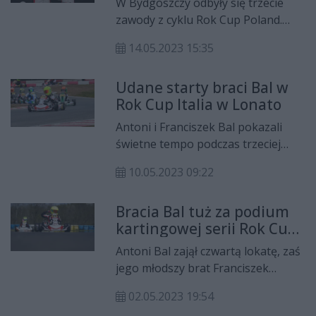
W Bydgoszczy odbyły się trzecie
zawody z cyklu Rok Cup Poland.
Niezwykle udanie zaprezentowali
14.05.2023 15:35
się w nich: Franciszek i Antoni Bal,
którzy triumfowali w swoich
Udane starty braci Bal w
kategoriach!
Rok Cup Italia w Lonato
Antoni i Franciszek Bal pokazali
świetne tempo podczas trzeciej
rundy włoskiego cyklu
10.05.2023 09:22
kartingowego Rok Cup Italia,
kończąc zawody w silnie
Bracia Bal tuż za podium
obsadzonej, międzynarodowej
kartingowej serii Rok Cup
stawce w pierwszej dziesiątce w
Poland
swoich klasach.
Antoni Bal zajął czwartą lokatę, zaś
jego młodszy brat Franciszek
sklasyfikowany został na szóstym
02.05.2023 19:54
miejscu w toruńskich zawodach