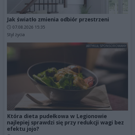
Jak światło zmienia odbiór przestrzeni
Data dodania artykułu:
07.08.2026 15:35
Kategorie artykułu:
Styl życia
ARTYKUŁ SPONSOROWANY
Która dieta pudełkowa w Legionowie
najlepiej sprawdzi się przy redukcji wagi bez
efektu jojo?