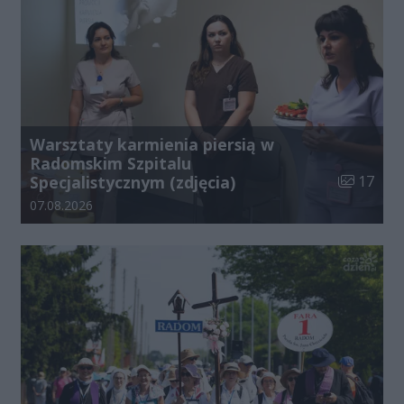
Warsztaty karmienia piersią w
Radomskim Szpitalu
Liczba zdj
Specjalistycznym (zdjęcia)
17
Data dodania galerii:
07.08.2026