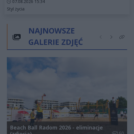
Data dodania artykułu:
07.08.2026 15:34
Kategorie artykułu:
Styl życia
NAJNOWSZE
GALERIE ZDJĘĆ
Poprzednie
Następne
Kliknij
Beach Ball Radom 2026 - eliminacje
Liczba zdj
(zdjęcia)
60