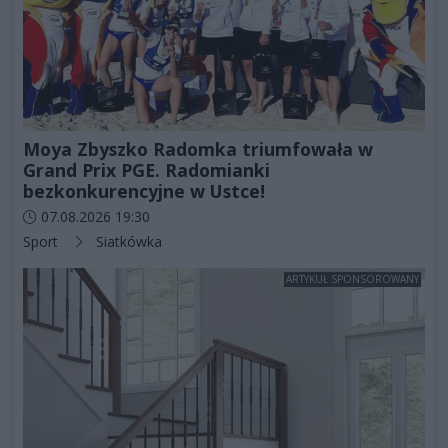
Moya Zbyszko Radomka triumfowała w
Grand Prix PGE. Radomianki
bezkonkurencyjne w Ustce!
Data dodania artykułu:
07.08.2026 19:30
Kategorie artykułu:
Sport
Siatkówka
ARTYKUŁ SPONSOROWANY