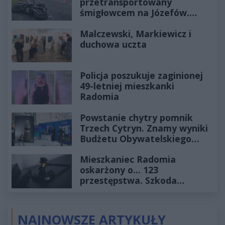
przetransportowany
śmigłowcem na Józefów.
Historia mrozi krew w żyłach
Malczewski, Markiewicz i
duchowa uczta
Policja poszukuje zaginionej
49-letniej mieszkanki
Radomia
Powstanie chytry pomnik
Trzech Cytryn. Znamy wyniki
Budżetu Obywatelskiego
2027
Mieszkaniec Radomia
oskarżony o... 123
przestępstwa. Szkoda
wyceniona na ponad milion
złotych
NAJNOWSZE ARTYKUŁY