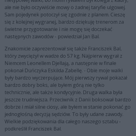
ale nie było oczywiście mowy o żadnej taryfie ulgowej.
Sam pojedynek potoczył się zgodnie z planem. Cieszę
się z kolejnej wygranej, bardzo dziękuję trenerom za
świetne przygotowanie i nie mogę się doczekać
następnych zawodów - powiedział Jan Bal.
Znakomicie zaprezentował się także Franciszek Bal,
który zwyciężył w wadze do 57 kg. Najpierw wygrał z
Niemcem Leonellem Djellają, a następnie w finale
pokonał Duńczyka Eskilda Zabellę. - Obie moje walki
były bardzo wyczerpujące. Mój pierwszy rywal pokazał
bardzo dobry boks, ale byłem górą nie tylko
technicznie, ale także kondycyjnie. Druga walka była
jeszcze trudniejsza. Przeciwnik z Danii boksował bardzo
dobrze i miał silne ciosy, ale byłem w stanie pokonać go
jednogłośną decyzją sędziów. To były udane zawody.
Wielkie podziękowania dla całego naszego sztabu -
podkreślił Franciszek Bal.