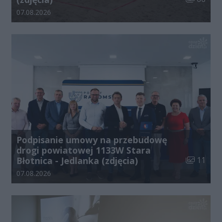
Data dodania galerii:
07.08.2026
Podpisanie umowy na przebudowę
drogi powiatowej 1133W Stara
Liczba zdj
Błotnica - Jedlanka (zdjęcia)
11
Data dodania galerii:
07.08.2026