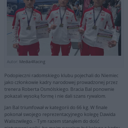
Autor:
Media4Racing
Podopieczni radomskiego klubu pojechali do Niemiec
jako członkowie kadry narodowej prowadzonej przez
trenera Roberta Osmólskiego. Bracia Bal ponownie
pokazali wysoką formę i nie dali szans rywalom.
Jan Bal triumfował w kategorii do 66 kg. W finale
pokonał swojego reprezentacyjnego kolegę Dawida
Waliszwilego. - Tym razem stanąłem do dość
nietypowej walki, bo moim rywalem był kolega z kadry,