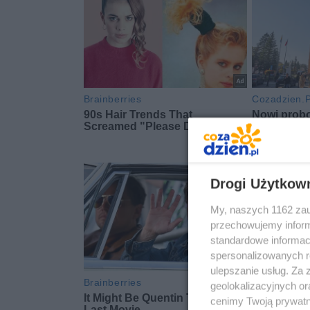
Drogi Użytkow
My, naszych 1162 zau
przechowujemy informa
standardowe informac
spersonalizowanych re
ulepszanie usług. Za
geolokalizacyjnych or
cenimy Twoją prywatno