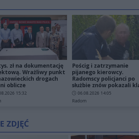
tys. zł na dokumentację
Pościg i zatrzymanie
ektową. Wrażliwy punkt
pijanego kierowcy.
azowieckich drogach
Radomscy policjanci po
ni oblicze
służbie znów pokazali kl
odania artykułu:
Data dodania artykułu:
08.2026 15:32
06.08.2026 14:05
rie artykułu:
Kategorie artykułu:
n
Radom
E ZDJĘĆ