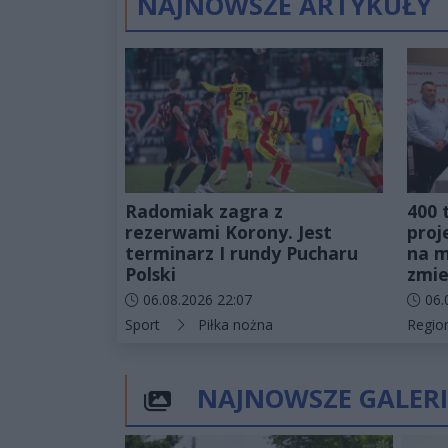
NAJNOWSZE ARTYKUŁY
Radomiak zagra z
400 
rezerwami Korony. Jest
proj
terminarz I rundy Pucharu
na m
Polski
zmie
Data dodania artykułu:
Data d
06.08.2026 22:07
06.
Kategorie artykułu:
Katego
Sport
Piłka nożna
Regio
NAJNOWSZE GALERI