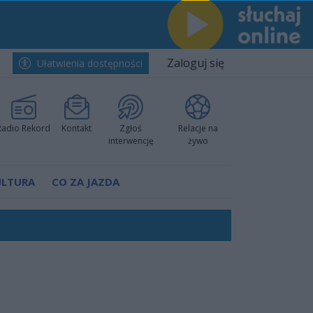
Zaloguj się
Ułatwienia dostępności
Radio Rekord
Kontakt
Zgłoś
Relacje na
interwencję
żywo
ULTURA
CO ZA JAZDA
ów pokazali klasę
rzowi
worzyć nową sportową tradycję"
ruchu