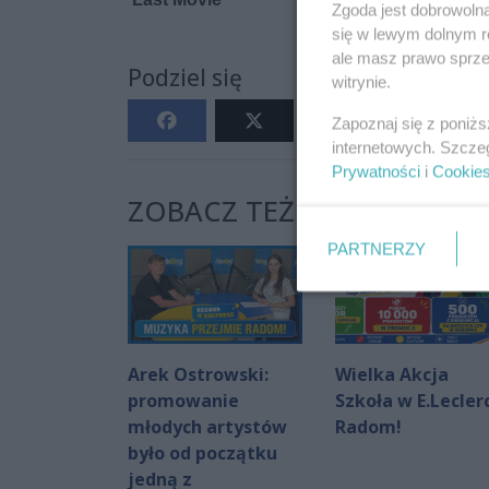
Zgoda jest dobrowoln
się w lewym dolnym r
ale masz prawo sprzec
Podziel się
witrynie.
Zapoznaj się z poniż
internetowych. Szcze
Prywatności
i
Cookie
ZOBACZ TEŻ:
PARTNERZY
Arek Ostrowski:
Wielka Akcja
promowanie
Szkoła w E.Lecler
młodych artystów
Radom!
było od początku
jedną z