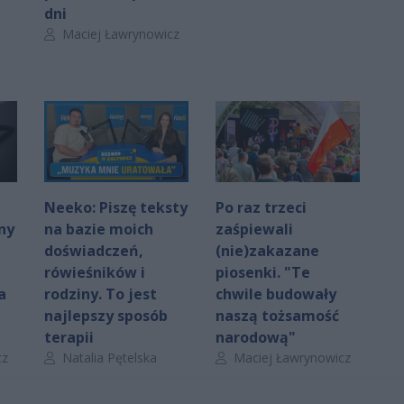
dni
Autor artykułu:
Maciej Ławrynowicz
Neeko: Piszę teksty
Po raz trzeci
ny
na bazie moich
zaśpiewali
doświadczeń,
(nie)zakazane
rówieśników i
piosenki. "Te
a
rodziny. To jest
chwile budowały
najlepszy sposób
naszą tożsamość
terapii
narodową"
Autor artykułu:
Autor artykułu:
cz
Natalia Pętelska
Maciej Ławrynowicz