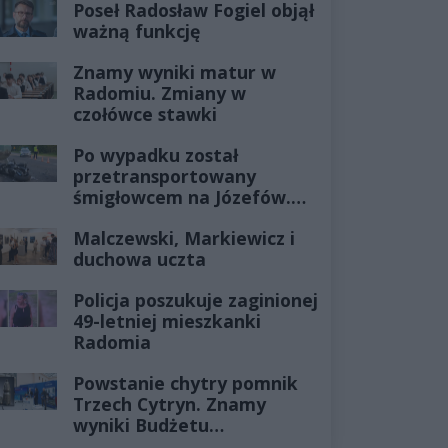
Poseł Radosław Fogiel objął
ważną funkcję
Znamy wyniki matur w
Radomiu. Zmiany w
czołówce stawki
Po wypadku został
przetransportowany
śmigłowcem na Józefów.
Historia mrozi krew w
Malczewski, Markiewicz i
żyłach
duchowa uczta
Policja poszukuje zaginionej
49-letniej mieszkanki
Radomia
Powstanie chytry pomnik
Trzech Cytryn. Znamy
wyniki Budżetu
Obywatelskiego 2027