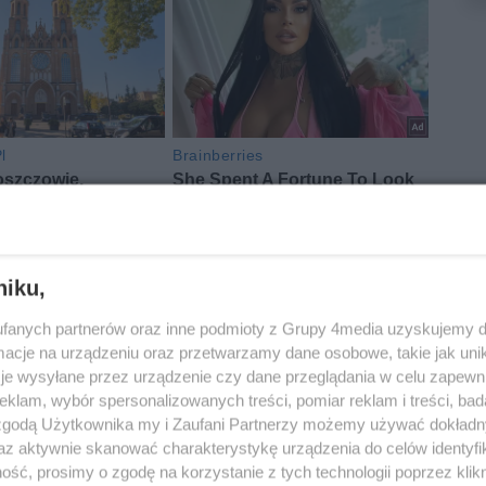
niku,
fanych partnerów oraz inne podmioty z Grupy 4media uzyskujemy d
cje na urządzeniu oraz przetwarzamy dane osobowe, takie jak unika
je wysyłane przez urządzenie czy dane przeglądania w celu zapewn
klam, wybór spersonalizowanych treści, pomiar reklam i treści, bad
 zgodą Użytkownika my i Zaufani Partnerzy możemy używać dokład
az aktywnie skanować charakterystykę urządzenia do celów identyfi
ść, prosimy o zgodę na korzystanie z tych technologii poprzez klikn