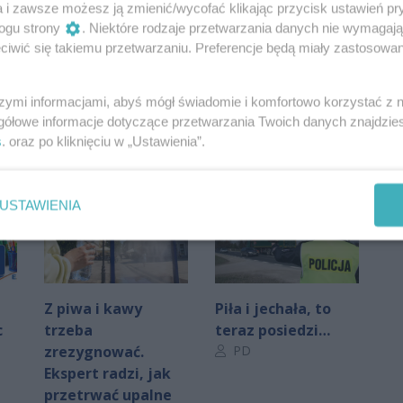
a i zawsze możesz ją zmienić/wycofać klikając przycisk ustawień pr
ogu strony
. Niektóre rodzaje przetwarzania danych nie wymagaj
iwić się takiemu przetwarzaniu. Preferencje będą miały zastosowania
Oceń
0
0
szymi informacjami, abyś mógł świadomie i komfortowo korzystać z
gółowe informacje dotyczące przetwarzania Twoich danych znajdzi
s
. oraz po kliknięciu w „Ustawienia”.
USTAWIENIA
Z piwa i kawy
Piła i jechała, to
c
trzeba
teraz posiedzi…
Autor artykułu:
zrezygnować.
PD
Ekspert radzi, jak
przetrwać upalne