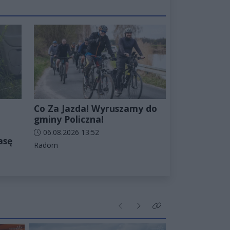
Co Za Jazda! Wyruszamy do
gminy Policzna!
Data dodania artykułu:
06.08.2026 13:52
asę
Kategorie artykułu:
Radom
Poprzednie
Następne
Kliknij aby zobaczyć wi