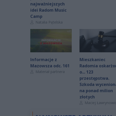
najważniejszych
idei Radom Music
Camp
Autor artykułu:
Natalia Pętelska
Informacje z
Mieszkaniec
Mazowsza odc. 161
Radomia oskarżo
Autor artykułu:
Materiał partnera
o... 123
przestępstwa.
Szkoda wycenion
na ponad milion
złotych
Autor artykułu:
Maciej Ławrynowi