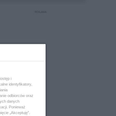
REKLAMA
ostęp i
lne identyfikatory,
iania
anie odbiorców oraz
nych danych
kacji. Ponieważ
ięcie „Akceptuję”.