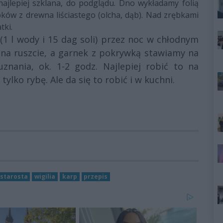
ajlepiej szklana, do podglądu. Dno wykładamy folią
ków z drewna liściastego (olcha, dąb). Nad zrębkami
tki.
(1 l wody i 15 dag soli) przez noc w chłodnym
 na ruszcie, a garnek z pokrywką stawiamy na
znania, ok. 1-2 godz. Najlepiej robić to na
tylko rybę. Ale da się to robić i w kuchni.
starosta
wigilia
karp
przepis