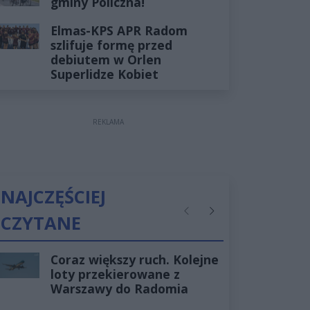
gminy Policzna!
Elmas-KPS APR Radom
szlifuje formę przed
debiutem w Orlen
Superlidze Kobiet
REKLAMA
NAJCZĘŚCIEJ
CZYTANE
Poprzednie
Następne
Coraz większy ruch. Kolejne
loty przekierowane z
Warszawy do Radomia