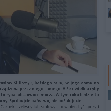
rosław Ślifirczyk, każdego roku, w jego domu na
yrządzona przez niego samego. A że uwielbia ryby
to ryba lub... owoce morza. W tym roku będzie to
ny. Spróbujcie państwo, nie pożałujecie!
 Garnek - żeliwny lub stalowy - powinien być spory i