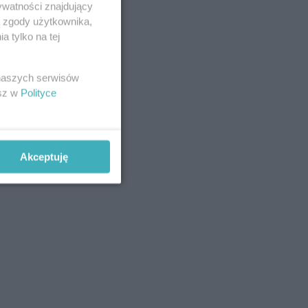
ywatności znajdujący
ą zgody użytkownika,
 tylko na tej
 naszych serwisów
esz w
Polityce
Akceptuję