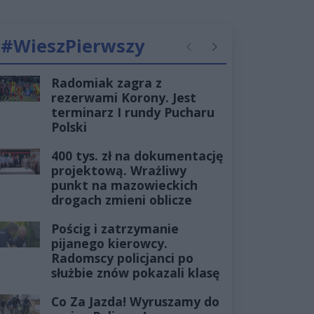
#WieszPierwszy
Poprzednie
Następne
Radomiak zagra z
rezerwami Korony. Jest
terminarz I rundy Pucharu
Polski
400 tys. zł na dokumentację
projektową. Wrażliwy
punkt na mazowieckich
drogach zmieni oblicze
Pościg i zatrzymanie
pijanego kierowcy.
Radomscy policjanci po
służbie znów pokazali klasę
Co Za Jazda! Wyruszamy do