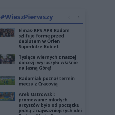
#WieszPierwszy
Poprzednie
Następne
Elmas-KPS APR Radom
szlifuje formę przed
debiutem w Orlen
Superlidze Kobiet
Tysiące wiernych z naszej
diecezji wyruszyło właśnie
na Jasną Górę!
Radomiak poznał termin
meczu z Cracovią
Arek Ostrowski:
promowanie młodych
artystów było od początku
jedną z najważniejszych idei