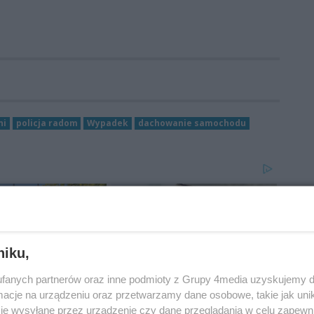
ni
policja radom
Wypadek
dachowanie samochodu
niku,
fanych partnerów oraz inne podmioty z Grupy 4media uzyskujemy d
cje na urządzeniu oraz przetwarzamy dane osobowe, takie jak unika
je wysyłane przez urządzenie czy dane przeglądania w celu zapewn