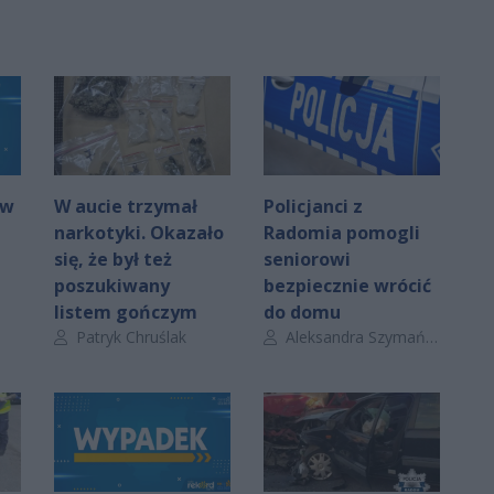
 w
W aucie trzymał
Policjanci z
narkotyki. Okazało
Radomia pomogli
się, że był też
seniorowi
poszukiwany
bezpiecznie wrócić
listem gończym
do domu
Autor artykułu:
Autor artykułu:
Patryk Chruślak
Aleksandra Szymańska