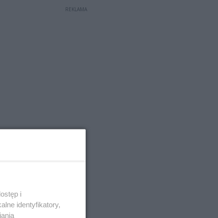
REKLAMA
ostęp i
lne identyfikatory,
iania