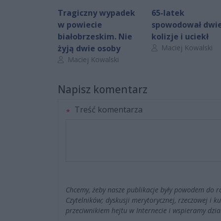
Tragiczny wypadek
65-latek
w powiecie
spowodował dwi
białobrzeskim. Nie
kolizje i uciekł
Autor artykułu:
żyją dwie osoby
Maciej Kowalski
Autor artykułu:
Maciej Kowalski
Napisz komentarz
Treść komentarza
Chcemy, żeby nasze publikacje były powodem do r
Czytelników; dyskusji merytorycznej, rzeczowej i 
przeciwnikiem hejtu w Internecie i wspieramy dzia