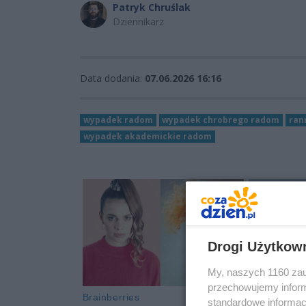
Patryk Chruślak
Dziennikarz
Data dodania:
07.06.2026 16:16
wypadek radom
wypadek chrobrego radom
ran
wypadek akademickie radom
Drogi Użytkow
My, naszych 1160 zau
przechowujemy informa
standardowe informac