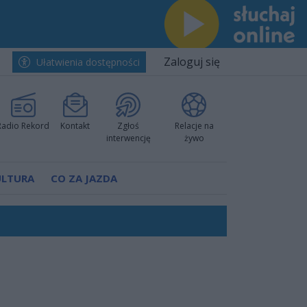
Zaloguj się
Ułatwienia dostępności
Radio Rekord
Kontakt
Zgłoś
Relacje na
interwencję
żywo
ULTURA
CO ZA JAZDA
rzowi
worzyć nową sportową tradycję"
ruchu