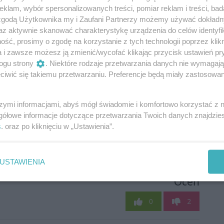
klam, wybór spersonalizowanych treści, pomiar reklam i treści, bad
 zgodą Użytkownika my i Zaufani Partnerzy możemy używać dokład
az aktywnie skanować charakterystykę urządzenia do celów identyfi
ść, prosimy o zgodę na korzystanie z tych technologii poprzez klikn
a i zawsze możesz ją zmienić/wycofać klikając przycisk ustawień pr
ogu strony
. Niektóre rodzaje przetwarzania danych nie wymagaj
iwić się takiemu przetwarzaniu. Preferencje będą miały zastosowania
szymi informacjami, abyś mógł świadomie i komfortowo korzystać z
gółowe informacje dotyczące przetwarzania Twoich danych znajdzi
s
. oraz po kliknięciu w „Ustawienia”.
USTAWIENIA
Oceń
0
2