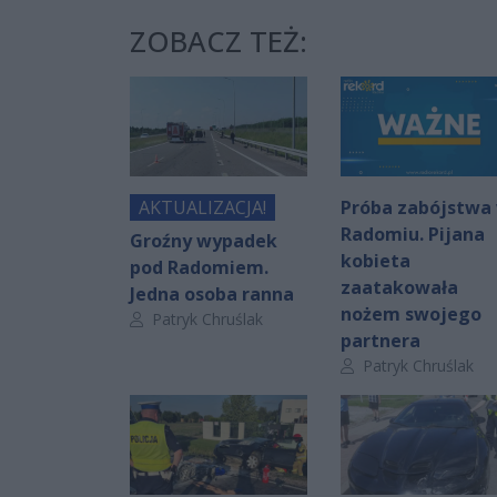
ZOBACZ TEŻ:
AKTUALIZACJA!
Próba zabójstwa
Radomiu. Pijana
Groźny wypadek
kobieta
pod Radomiem.
zaatakowała
Jedna osoba ranna
nożem swojego
Autor artykułu:
Patryk Chruślak
partnera
Autor artykułu:
Patryk Chruślak