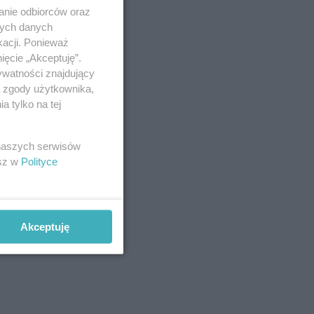
anie odbiorców oraz
nych danych
kacji. Ponieważ
ięcie „Akceptuję”.
ywatności znajdujący
ą zgody użytkownika,
 tylko na tej
 naszych serwisów
esz w
Polityce
Akceptuję