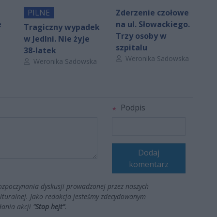
PILNE
Zderzenie czołowe
e
na ul. Słowackiego.
Tragiczny wypadek
Trzy osoby w
w Jedlni. Nie żyje
szpitalu
38-latek
Autor artykułu:
Weronika Sadowska
Autor artykułu:
Weronika Sadowska
Podpis
Dodaj
komentarz
ozpoczynania dyskusji prowadzonej przez naszych
kulturalnej. Jako redakcja jesteśmy zdecydowanym
łania akcji
"Stop hejt"
.