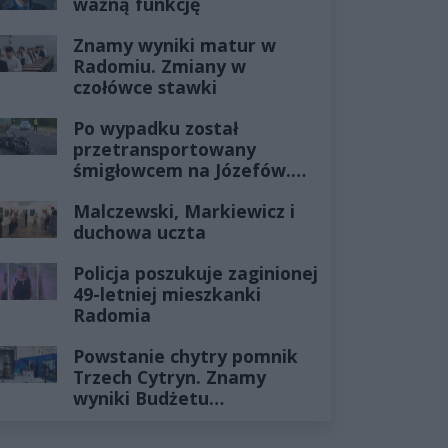
ważną funkcję
Znamy wyniki matur w
Radomiu. Zmiany w
czołówce stawki
Po wypadku został
przetransportowany
śmigłowcem na Józefów.
Historia mrozi krew w
Malczewski, Markiewicz i
żyłach
duchowa uczta
Policja poszukuje zaginionej
49-letniej mieszkanki
Radomia
Powstanie chytry pomnik
Trzech Cytryn. Znamy
wyniki Budżetu
Obywatelskiego 2027