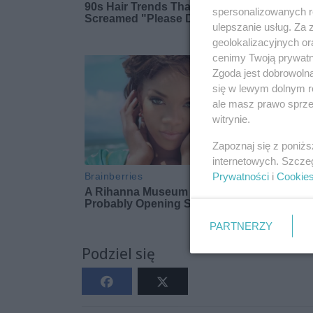
spersonalizowanych re
ulepszanie usług. Za
geolokalizacyjnych or
cenimy Twoją prywatno
Zgoda jest dobrowoln
się w lewym dolnym r
ale masz prawo sprzec
witrynie.
Zapoznaj się z poniż
internetowych. Szcze
Prywatności
i
Cookie
PARTNERZY
Podziel się