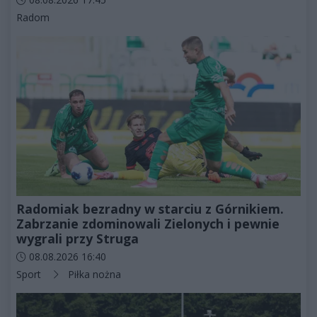
Kategorie artykułu:
Radom
Radomiak bezradny w starciu z Górnikiem.
Zabrzanie zdominowali Zielonych i pewnie
wygrali przy Struga
Data dodania artykułu:
08.08.2026 16:40
Kategorie artykułu:
Sport
Piłka nożna