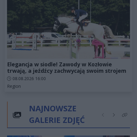
Elegancja w siodle! Zawody w Kozłowie
trwają, a jeźdźcy zachwycają swoim strojem
Data dodania artykułu:
08.08.2026 16:00
Kategorie artykułu:
Region
NAJNOWSZE
GALERIE ZDJĘĆ
Poprzednie
Następne
Kliknij