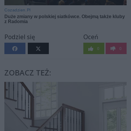
Podziel się
Oceń
0
0
ZOBACZ TEŻ: