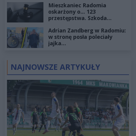
Mieszkaniec Radomia
oskarżony o... 123
przestępstwa. Szkoda
wyceniona na ponad milion
Adrian Zandberg w Radomiu:
złotych
w stronę posła poleciały
jajka…
NAJNOWSZE ARTYKUŁY