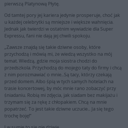
pierwszą Platynową Płytę.
Od tamtej pory jej kariera jedynie prosperuje, choć jak
u każdej celebrytki są mniejsze i większe wahnięcia.
Jednak jak twierdzi w ostatnim wywiadzie dla Super
Expressu, fani nie dają jej chwili spokoju.
„Zawsze znajdą się takie dziwne osoby, które
przychodzą i mówią mi, że wiedzą wszystko na mój
temat. Wiedzą, gdzie moja siostra chodzi do
przedszkola. Przychodzą do mojego taty do firmy i chcą
z nim porozmawiać o mnie...Są tacy, którzy czekają
przed domem. Albo śpią w tych samych hotelach na
trasie koncertowej, by móc mnie rano zobaczyć przy
śniadaniu. Robią mi zdjęcia, jak siadam bez makijażu i
trzymam się za rękę z chłopakiem. Chcą na mnie
popatrzeć. To jest takie dziwne uczucie... Ja się tego
trochę boję!”
I w sumie to się nie dziwię.