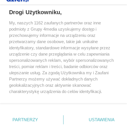
REKLAMA
Drogi Użytkowniku,
My, naszych 1162 zaufanych partnerów oraz inne
podmioty z Grupy 4media uzyskujemy dostęp i
przechowujemy informacje na urządzeniu oraz
przetwarzamy dane osobowe, takie jak unikalne
identyfikatory, standardowe informacje wysyłane przez
urządzenie czy dane przeglądania w celu zapewniania
spersonalizowanych reklam, wybór spersonalizowanych
Redakcja
Reklama
Prywatność
Praca Łódź
treści, pomiar reklam i treści, badanie odbiorców oraz
the:protocol
ulepszanie usług. Za zgodą Użytkownika my i Zaufani
Partnerzy możemy używać dokładnych danych
geolokalizacyjnych oraz aktywnie skanować
charakterystykę urządzenia do celów identyfikacji.
Ponieważ cenimy Twoją prywatność, prosimy o zgodę na
Szukaj
korzystanie z tych technologii poprzez kliknięcie
„Akceptuję”. Zgoda jest dobrowolna i zawsze możesz ją
zmienić/wycofać klikając przycisk ustawień prywatności
Facebook.com
Youtube.com
PARTNERZY
USTAWIENIA
znajdujący się w lewym dolnym rogu strony
. Niektóre