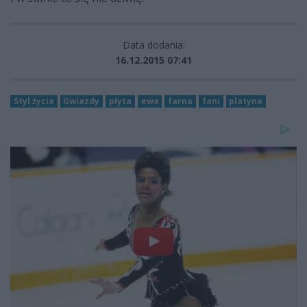
Data dodania:
16.12.2015 07:41
Styl życia
Gwiazdy
płyta
ewa
farna
fani
platyna