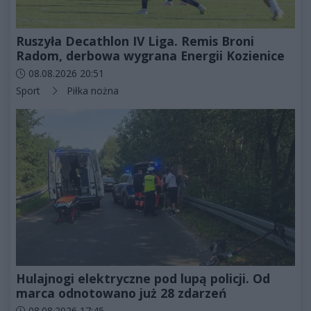
Ruszyła Decathlon IV Liga. Remis Broni
Radom, derbowa wygrana Energii Kozienice
Data dodania artykułu:
08.08.2026 20:51
Kategorie artykułu:
Sport
Piłka nożna
Hulajnogi elektryczne pod lupą policji. Od
marca odnotowano już 28 zdarzeń
Data dodania artykułu:
08.08.2026 17:45