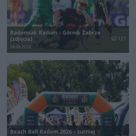
Radomiak Radom - Górnik Zabrze
Liczba zdjęć
(zdjęcia)
121
Data dodania galerii:
08.08.2026
Beach Ball Radom 2026 - turniej