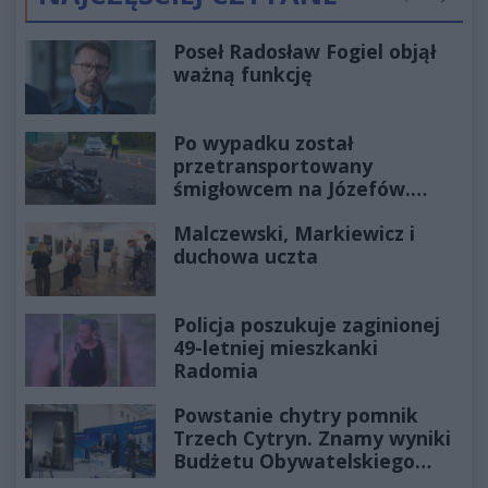
Poprzednie
Następ
Poseł Radosław Fogiel objął
ważną funkcję
Po wypadku został
przetransportowany
śmigłowcem na Józefów.
Historia mrozi krew w żyłach
Malczewski, Markiewicz i
duchowa uczta
Policja poszukuje zaginionej
49-letniej mieszkanki
Radomia
Powstanie chytry pomnik
Trzech Cytryn. Znamy wyniki
Budżetu Obywatelskiego
2027