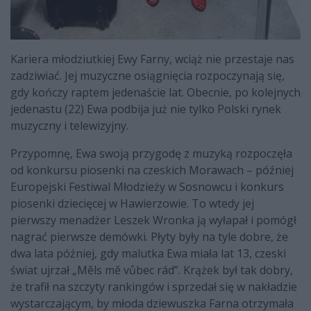
Kariera młodziutkiej Ewy Farny, wciąż nie przestaje nas
zadziwiać. Jej muzyczne osiągnięcia rozpoczynają się,
gdy kończy raptem jedenaście lat. Obecnie, po kolejnych
jedenastu (22) Ewa podbija już nie tylko Polski rynek
muzyczny i telewizyjny.
Przypomnę, Ewa swoją przygodę z muzyką rozpoczęła
od konkursu piosenki na czeskich Morawach – później
Europejski Festiwal Młodzieży w Sosnowcu i konkurs
piosenki dziecięcej w Hawierzowie. To wtedy jej
pierwszy menadżer Leszek Wronka ją wyłapał i pomógł
nagrać pierwsze demówki. Płyty były na tyle dobre, że
dwa lata później, gdy malutka Ewa miała lat 13, czeski
świat ujrzał „Měls mě vůbec rád”. Krążek był tak dobry,
że trafił na szczyty rankingów i sprzedał się w nakładzie
wystarczającym, by młoda dziewuszka Farna otrzymała