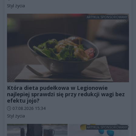
Kategorie artykułu:
Styl życia
ARTYKUŁ SPONSOROWANY
Która dieta pudełkowa w Legionowie
najlepiej sprawdzi się przy redukcji wagi bez
efektu jojo?
Data dodania artykułu:
07.08.2026 15:34
Kategorie artykułu:
Styl życia
ARTYKUŁ SPONSOROWANY