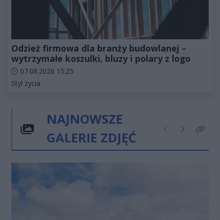
Odzież firmowa dla branży budowlanej –
wytrzymałe koszulki, bluzy i polary z logo
Data dodania artykułu:
07.08.2026 15:25
Kategorie artykułu:
Styl życia
NAJNOWSZE
GALERIE ZDJĘĆ
Poprzednie
Następne
Kliknij