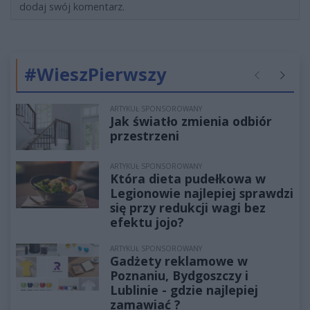
dodaj swój komentarz.
#WieszPierwszy
Poprzednie
Następ
ARTYKUŁ SPONSOROWANY
Jak światło zmienia odbiór
przestrzeni
ARTYKUŁ SPONSOROWANY
Która dieta pudełkowa w
Legionowie najlepiej sprawdzi
się przy redukcji wagi bez
efektu jojo?
ARTYKUŁ SPONSOROWANY
Gadżety reklamowe w
Poznaniu, Bydgoszczy i
Lublinie - gdzie najlepiej
zamawiać ?