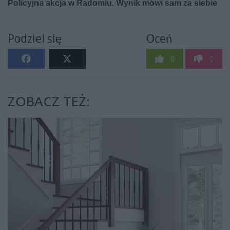
Podziel się
Oceń
0
0
ZOBACZ TEŻ: