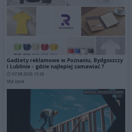
Gadżety reklamowe w Poznaniu, Bydgoszczy
i Lublinie - gdzie najlepiej zamawiać ?
Data dodania artykułu:
07.08.2026 15:26
Kategorie artykułu:
Styl życia
ARTYKUŁ SPONSOROWANY