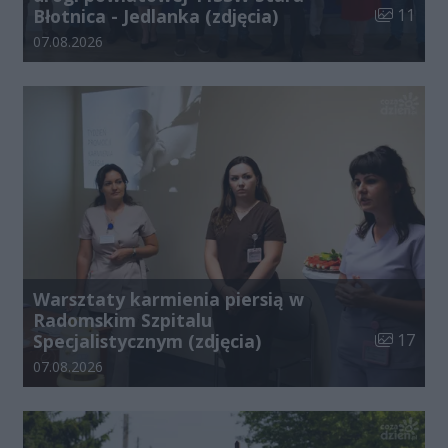
Liczba zdj
Błotnica - Jedlanka (zdjęcia)
11
Data dodania galerii:
07.08.2026
Warsztaty karmienia piersią w
Radomskim Szpitalu
Liczba zdj
Specjalistycznym (zdjęcia)
17
Data dodania galerii:
07.08.2026