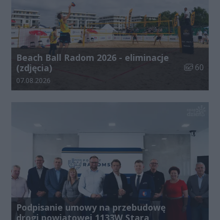
Beach Ball Radom 2026 - eliminacje
Liczba zdj
(zdjęcia)
60
Data dodania galerii:
07.08.2026
Podpisanie umowy na przebudowę
drogi powiatowej 1133W Stara