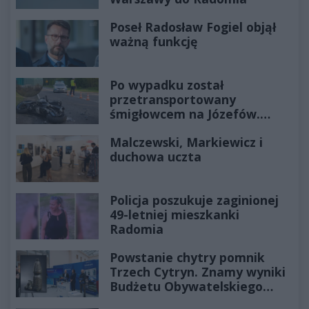
Poseł Radosław Fogiel objął
ważną funkcję
Po wypadku został
przetransportowany
śmigłowcem na Józefów.
Historia mrozi krew w żyłach
Malczewski, Markiewicz i
duchowa uczta
Policja poszukuje zaginionej
49-letniej mieszkanki
Radomia
Powstanie chytry pomnik
Trzech Cytryn. Znamy wyniki
Budżetu Obywatelskiego
2027