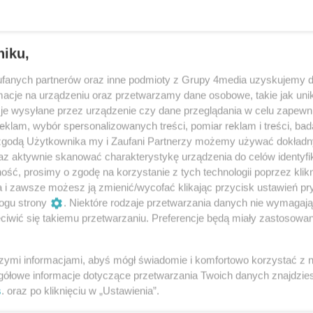
owskie zakazy.
niku,
fanych partnerów oraz inne podmioty z Grupy 4media uzyskujemy d
cje na urządzeniu oraz przetwarzamy dane osobowe, takie jak unika
ATY
je wysyłane przez urządzenie czy dane przeglądania w celu zapewn
klam, wybór spersonalizowanych treści, pomiar reklam i treści, bad
 zgodą Użytkownika my i Zaufani Partnerzy możemy używać dokład
az aktywnie skanować charakterystykę urządzenia do celów identyfi
ść, prosimy o zgodę na korzystanie z tych technologii poprzez klikn
A UCZUĆ RELIGIJNYCH
a i zawsze możesz ją zmienić/wycofać klikając przycisk ustawień pr
ogu strony
. Niektóre rodzaje przetwarzania danych nie wymagaj
iwić się takiemu przetwarzaniu. Preferencje będą miały zastosowania
szymi informacjami, abyś mógł świadomie i komfortowo korzystać z
ENI?
gółowe informacje dotyczące przetwarzania Twoich danych znajdzi
s
. oraz po kliknięciu w „Ustawienia”.
yły polski piłkarz na pozycji bramkarza w Pogoni
znany ze swojej sportowej działalności – o nie, znany