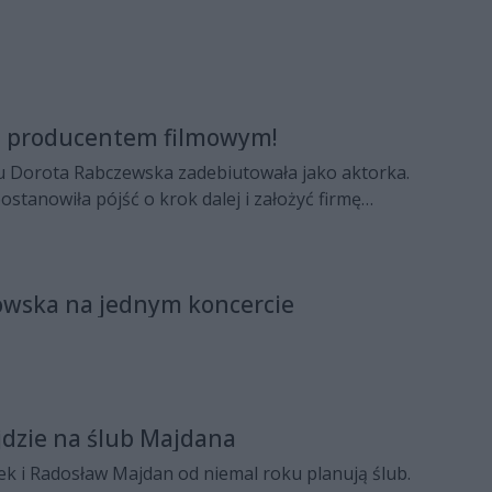
e producentem filmowym!
mu Dorota Rabczewska zadebiutowała jako aktorka.
ostanowiła pójść o krok dalej i założyć firmę
jącą w branży filmowej.
owska na jednym koncercie
jdzie na ślub Majdana
k i Radosław Majdan od niemal roku planują ślub.