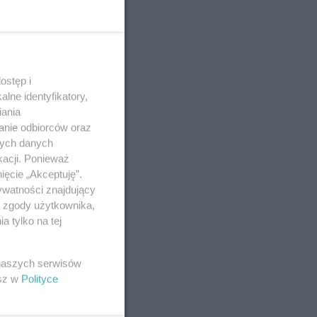
ostęp i
lne identyfikatory,
iania
anie odbiorców oraz
nych danych
kacji. Ponieważ
ięcie „Akceptuję”.
ywatności znajdujący
ą zgody użytkownika,
 tylko na tej
 naszych serwisów
esz w
Polityce