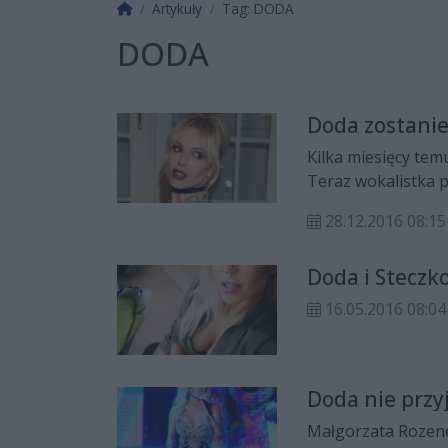
Strona główna
Artykuły
Tag: DODA
DODA
Doda zostani
Kilka miesięcy te
Teraz wokalistka p
producencką działa
28.12.2016 08:15
Doda i Steczk
16.05.2016 08:04
Doda nie przy
Małgorzata Rozene