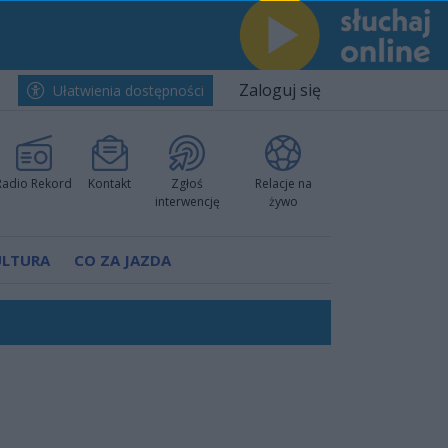
Zaloguj się
Ułatwienia dostępności
Radio Rekord
Kontakt
Zgłoś
Relacje na
interwencję
żywo
ULTURA
CO ZA JAZDA
nkurencyjne w Ustce!
ano umowę
Polski
 decyzję prokuratury
ów pokazali klasę
worzyć nową sportową tradycję"
ruchu