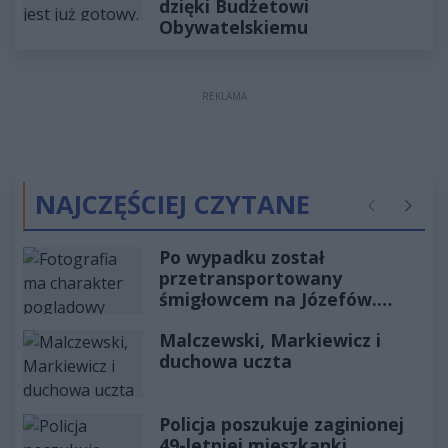
dzięki Budżetowi
Obywatelskiemu
REKLAMA
NAJCZĘŚCIEJ CZYTANE
Poprzednie
Następ
Po wypadku został
przetransportowany
śmigłowcem na Józefów.
Historia mrozi krew w żyłach
Malczewski, Markiewicz i
duchowa uczta
Policja poszukuje zaginionej
49-letniej mieszkanki