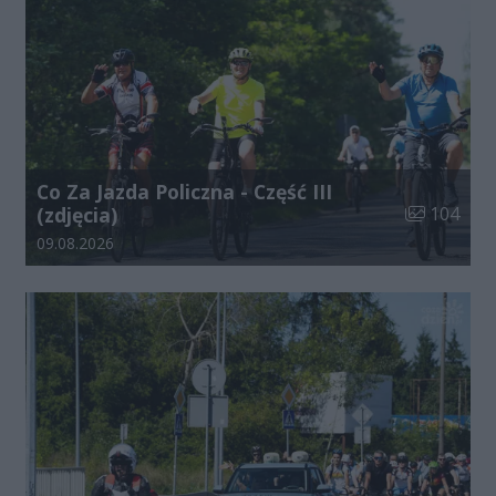
Co Za Jazda Policzna - Część III
Liczba zdjęć
(zdjęcia)
104
Data dodania galerii:
09.08.2026