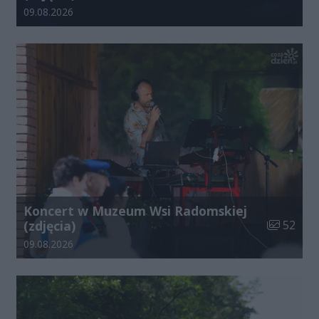
Data dodania galerii:
09.08.2026
Koncert w Muzeum Wsi Radomskiej
Liczba zdj
(zdjęcia)
52
Data dodania galerii:
09.08.2026