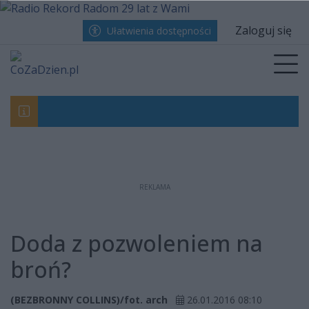
Przejdź do głównych treści
Przejdź do wyszukiwarki
Przejdź do głównego menu
menu
Zaloguj się
Ułatwienia dostępności
Prz
Obywatelskie zatrzymanie pijanego kierowcy
Uroczystości i festyn wojskowy. Tak upamię
Radomiak bezradny w starciu z Górnikiem. 
REKLAMA
Doda z pozwoleniem na
broń?
(BEZBRONNY COLLINS)/fot. arch
26.01.2016 08:10