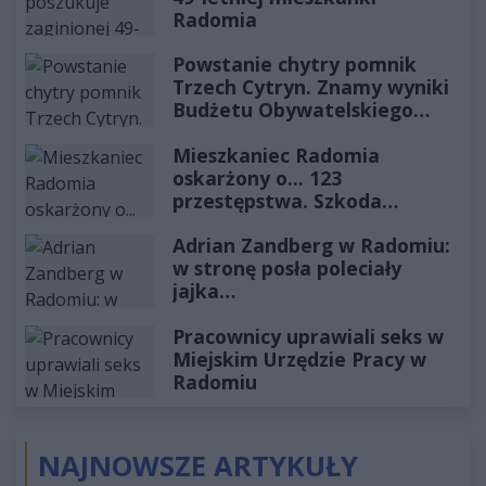
Radomia
Powstanie chytry pomnik
Trzech Cytryn. Znamy wyniki
Budżetu Obywatelskiego
2027
Mieszkaniec Radomia
oskarżony o... 123
przestępstwa. Szkoda
wyceniona na ponad milion
Adrian Zandberg w Radomiu:
złotych
w stronę posła poleciały
jajka…
Pracownicy uprawiali seks w
Miejskim Urzędzie Pracy w
Radomiu
NAJNOWSZE ARTYKUŁY