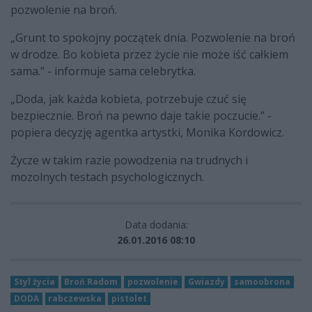
pozwolenie na broń.
„
Grunt to spokojny początek dnia. Pozwolenie na broń
w drodze. Bo kobieta przez życie nie może iść całkiem
sama.” - informuje sama celebrytka.
„
Doda, jak każda kobieta, potrzebuje czuć się
bezpiecznie. Broń na pewno daje takie poczucie.” -
popiera decyzję agentka artystki,
Monika Kordowicz.
Życze w takim razie powodzenia na trudnych i
mozolnych testach psychologicznych.
Data dodania:
26.01.2016 08:10
Styl życia
Broń Radom
pozwolenie
Gwiazdy
samoobrona
DODA
rabczewska
pistolet