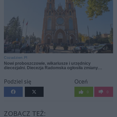
Podziel się
Oceń
0
0
ZOBACZ TEŻ: