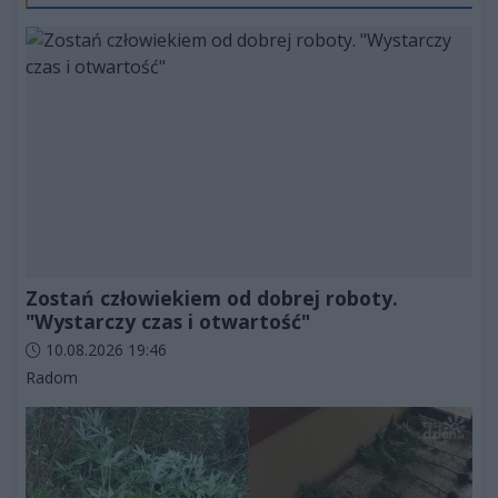
Zostań człowiekiem od dobrej roboty.
"Wystarczy czas i otwartość"
Data dodania artykułu:
10.08.2026 19:46
Kategorie artykułu:
Radom