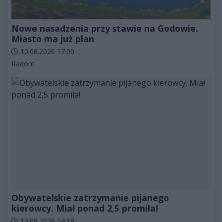
Nowe nasadzenia przy stawie na Godowie.
Miasto ma już plan
Data dodania artykułu:
10.08.2026 17:00
Kategorie artykułu:
Radom
Obywatelskie zatrzymanie pijanego
kierowcy. Miał ponad 2,5 promila!
Data dodania artykułu:
10.08.2026 14:18