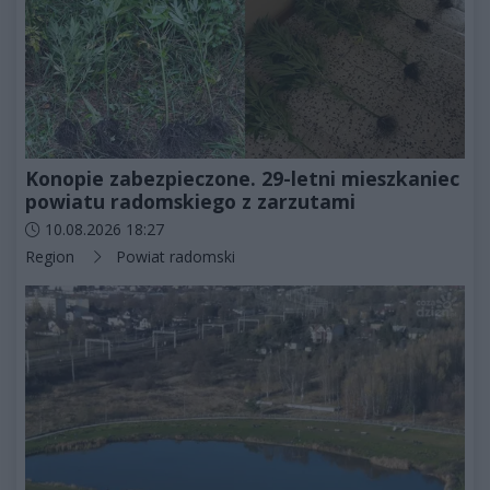
Konopie zabezpieczone. 29-letni mieszkaniec
powiatu radomskiego z zarzutami
Data dodania artykułu:
10.08.2026 18:27
Kategorie artykułu:
Region
Powiat radomski