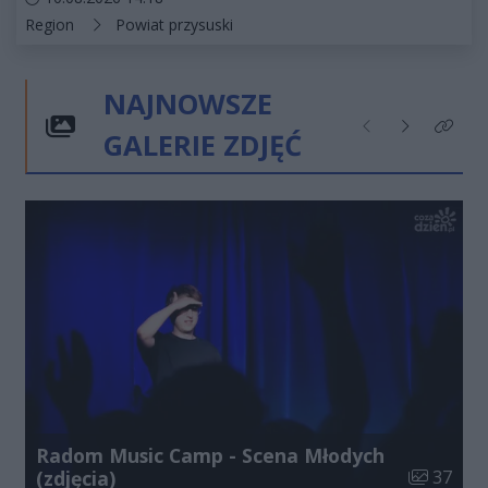
Kategorie artykułu:
Region
Powiat przysuski
NAJNOWSZE
GALERIE ZDJĘĆ
Poprzednie
Następne
Kliknij
Radom Music Camp - Scena Młodych
Liczba zdj
(zdjęcia)
37