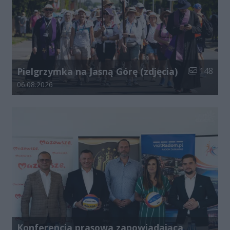
Liczba zdjęć
Pielgrzymka na Jasną Górę (zdjęcia)
148
Data dodania galerii:
06.08.2026
Konferencja prasowa zapowiadająca