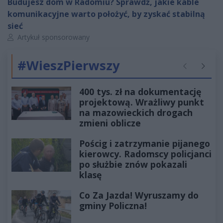
Budujesz dom w Radomiu? Sprawdź, jakie kable
komunikacyjne warto położyć, by zyskać stabilną
sieć
Autor artykułu:
Artykuł sponsorowany
#WieszPierwszy
Poprzednie
Następ
400 tys. zł na dokumentację
projektową. Wrażliwy punkt
na mazowieckich drogach
zmieni oblicze
Pościg i zatrzymanie pijanego
kierowcy. Radomscy policjanci
po służbie znów pokazali
klasę
Co Za Jazda! Wyruszamy do
gminy Policzna!