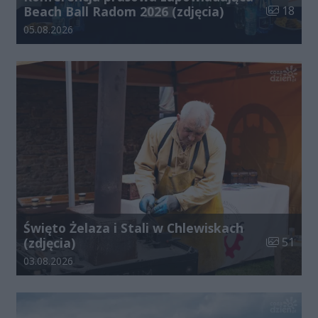
Liczba zdj
Beach Ball Radom 2026 (zdjęcia)
18
Data dodania galerii:
05.08.2026
Święto Żelaza i Stali w Chlewiskach
Liczba zdj
(zdjęcia)
51
Data dodania galerii:
03.08.2026