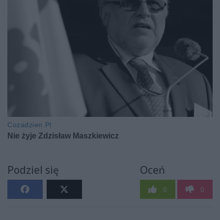
Podziel się
Oceń
0
0