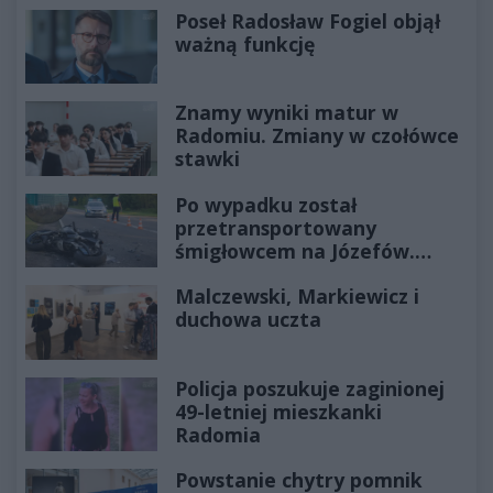
Poseł Radosław Fogiel objął
ważną funkcję
Znamy wyniki matur w
Radomiu. Zmiany w czołówce
stawki
Po wypadku został
przetransportowany
śmigłowcem na Józefów.
Historia mrozi krew w żyłach
Malczewski, Markiewicz i
duchowa uczta
Policja poszukuje zaginionej
49-letniej mieszkanki
Radomia
Powstanie chytry pomnik