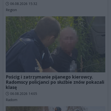
Data dodania artykułu:
06.08.2026 15:32
Kategorie artykułu:
Region
Pościg i zatrzymanie pijanego kierowcy.
Radomscy policjanci po służbie znów pokazali
klasę
Data dodania artykułu:
06.08.2026 14:05
Kategorie artykułu:
Radom