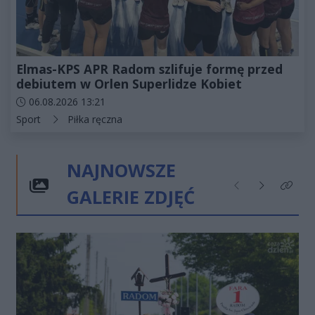
Elmas-KPS APR Radom szlifuje formę przed
debiutem w Orlen Superlidze Kobiet
Data dodania artykułu:
06.08.2026 13:21
Kategorie artykułu:
Sport
Piłka ręczna
NAJNOWSZE
GALERIE ZDJĘĆ
Poprzednie
Następne
Kliknij