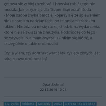
gotowa się w niej rozebrać. Lisowska robić tego nie
musiała. Jak przyznaje dla "Super Expressu" Doda:
-
Moja osoba chyba bardziej kojarzy się ze śpiewaniem
niż ze staniem na ściankach
, bo te omijam szerokim
łukiem
.
Nie zdarza mi się raczej chodzić na wydarzenia,
które nie są związane z muzyką. Podchodzę do tego
pozytywnie. Nie mam zwyczaju z nikim się kłócić, a
szczególnie o takie drobnostki.
Czy ja wiem, czy kontrakt wart setki tysięcy złotych jest
taką znowu drobnostką?
Data dodania:
22.12.2014 10:04
Styl życia
reklama
Gwiazdy
DODA
Dorota Rabczewska