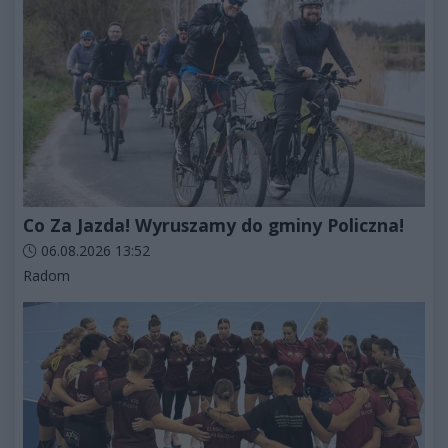
Co Za Jazda! Wyruszamy do gminy Policzna!
Data dodania artykułu:
06.08.2026 13:52
Kategorie artykułu:
Radom