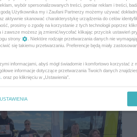
klam, wybór spersonalizowanych treści, pomiar reklam i treści, bad
iejskiego, strefę bezpieczeństwa z pokazami służb
 zgodą Użytkownika my i Zaufani Partnerzy możemy używać dokład
 strefę zabaw dla dzieci z dmuchańcami. Na miejscu
az aktywnie skanować charakterystykę urządzenia do celów identyfi
od truckami i cateringiem.
ść, prosimy o zgodę na korzystanie z tych technologii poprzez klikn
a i zawsze możesz ją zmienić/wycofać klikając przycisk ustawień pr
 Radomia Radosław Witkowski.
ogu strony
. Niektóre rodzaje przetwarzania danych nie wymagaj
iwić się takiemu przetwarzaniu. Preferencje będą miały zastosowania
zostw ma ogromny wpływ na bezpieczeństwo
 zawodach, trzeba prezentować wysoki poziom
tę inicjatywę za bardzo potrzebną – podkreślał Rafał
szymi informacjami, abyś mógł świadomie i komfortowo korzystać z
gółowe informacje dotyczące przetwarzania Twoich danych znajdzi
s
. oraz po kliknięciu w „Ustawienia”.
ki. Drugie miejsce zajęła Jadwiga Zawadzka, a na
atkowska. Wszyscy laureaci reprezentowali firmę ITS
USTAWIENIA