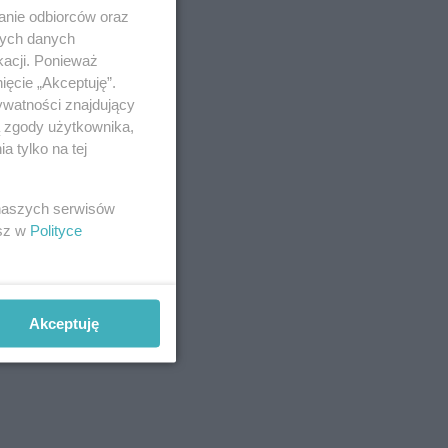
anie odbiorców oraz
nych danych
kacji. Ponieważ
ięcie „Akceptuję”.
ywatności znajdujący
ą zgody użytkownika,
 tylko na tej
 naszych serwisów
esz w
Polityce
Akceptuję