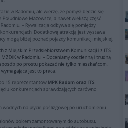
azie w Radomiu, ale wierzę, że pomysł będzie się
ałe Południowe Mazowsze, a nawet większą część
 Radomiu. – Rywalizacja odbywa się pomiędzy
 konkurencjach. Dodatkową atrakcją jest wystawa
cy mogą bliżej poznać pojazdy komunikacji miejskiej.
h z Miejskim Przedsiębiorstwem Komunikacji i z ITS
or MZDiK w Radomiu. – Doceniamy codzienną i trudną
ś sposób po prostu pokazać nie tylko mieszkańcom,
 wymagająca jest to praca.
 po 15 reprezentantów
MPK Radom oraz ITS
pięciu konkurencjach sprawdzających zarówno
n wodnych na płycie poślizgowej po uruchomieniu
alonów bolcem zamontowanym do autobusu,
ejazd między pachołkami na zjeździe ze wzniesienia,