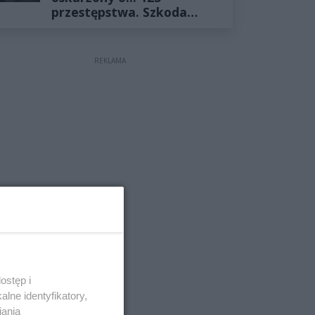
przestępstwa. Szkoda
wyceniona na ponad milion
złotych
REKLAMA
ostęp i
lne identyfikatory,
iania