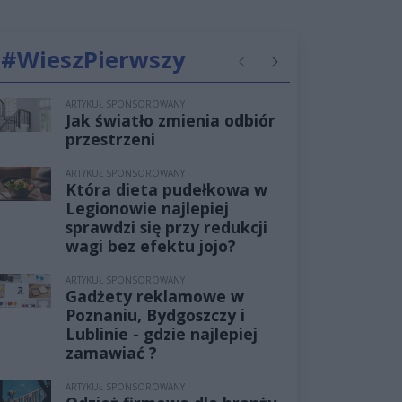
#WieszPierwszy
Poprzednie
Następne
ARTYKUŁ SPONSOROWANY
Jak światło zmienia odbiór
przestrzeni
ARTYKUŁ SPONSOROWANY
Która dieta pudełkowa w
Legionowie najlepiej
sprawdzi się przy redukcji
wagi bez efektu jojo?
ARTYKUŁ SPONSOROWANY
Gadżety reklamowe w
Poznaniu, Bydgoszczy i
Lublinie - gdzie najlepiej
zamawiać ?
ARTYKUŁ SPONSOROWANY