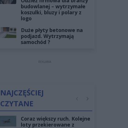
Odzież firmowa dla branży
budowlanej – wytrzymałe
koszulki, bluzy i polary z
logo
Duże płyty betonowe na
podjazd. Wytrzymają
samochód ?
REKLAMA
NAJCZĘŚCIEJ
CZYTANE
Poprzednie
Następne
Coraz większy ruch. Kolejne
loty przekierowane z