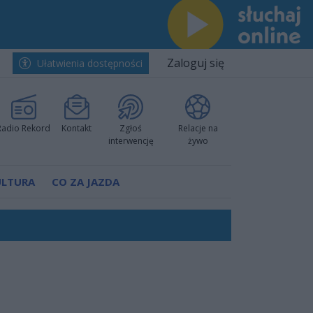
Zaloguj się
Ułatwienia dostępności
Radio Rekord
Kontakt
Zgłoś
Relacje na
interwencję
żywo
ULTURA
CO ZA JAZDA
ano umowę
Polski
 decyzję prokuratury
ów pokazali klasę
worzyć nową sportową tradycję"
ruchu