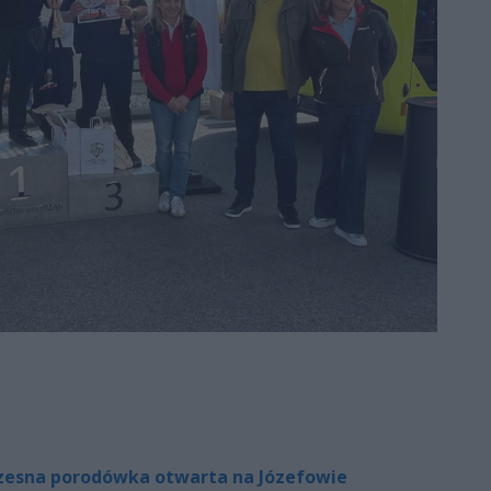
czesna porodówka otwarta na Józefowie