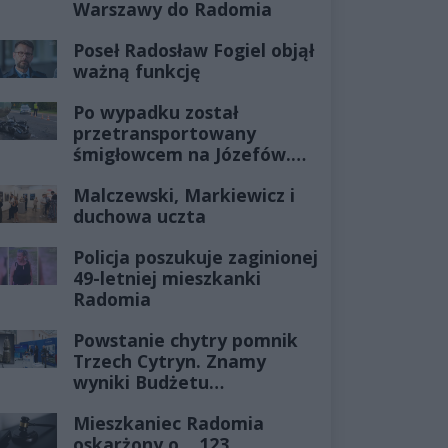
Warszawy do Radomia
Poseł Radosław Fogiel objął
ważną funkcję
Po wypadku został
przetransportowany
śmigłowcem na Józefów.
Historia mrozi krew w
Malczewski, Markiewicz i
żyłach
duchowa uczta
Policja poszukuje zaginionej
49-letniej mieszkanki
Radomia
Powstanie chytry pomnik
Trzech Cytryn. Znamy
wyniki Budżetu
Obywatelskiego 2027
Mieszkaniec Radomia
oskarżony o... 123