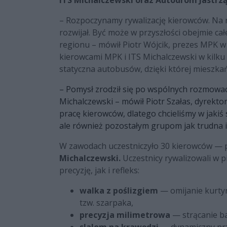
– Rozpoczynamy rywalizację kierowców. Na r
rozwijał. Być może w przyszłości obejmie c
regionu – mówił Piotr Wójcik, prezes MPK w
kierowcami MPK i ITS Michalczewski w kilku
statyczna autobusów, dzięki której mieszkań
– Pomysł zrodził się po wspólnych rozmowac
Michalczewski – mówił Piotr Szałas, dyrekt
pracę kierowców, dlatego chcieliśmy w jaki
ale również pozostałym grupom jak trudna i
W zawodach uczestniczyło 30 kierowców —
Michalczewski.
Uczestnicy rywalizowali w 
precyzję, jak i refleks:
walka z poślizgiem
— omijanie kurty
tzw. szarpaka,
precyzja milimetrowa
— strącanie b
slalom na krawędzi
— dynamiczny prz