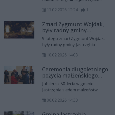
Powiat Radomski otrzymał na tę
17.02.2026 12:24
1
inwestycję ponad 9,5 miliona
złotych z budżetu państwa.
Zmarł Zygmunt Wojdak,
były radny gminy
Jastrzębia
9 lutego zmarł Zygmunt Wojdak,
były radny gminy Jastrzębia.
Uroczystości pogrzebowe odbędą
10.02.2026 14:03
się 12 lutego.
Ceremonia długoletniego
pożycia małżeńskiego
Złote Gody w gminie
Jubileusz 50-lecia w gminie
Jastrzębia
Jastrzębia siedem małżeństw
zostało uhonorowanych medalami
06.02.2026 14:33
w imieniu Prezydenta
Rzeczypospolitej Polskiej
Gmina Jastrzębia