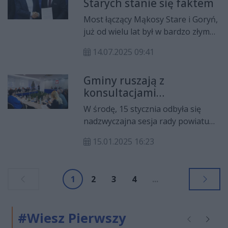
Starych stanie się faktem
Most łączący Mąkosy Stare i Goryń,
już od wielu lat był w bardzo złym
stanie. W środę, 9 lipca władze
14.07.2025 09:41
powiatu radomskiego podpisały
umowę z kielecką firmą Saltor,
Gminy ruszają z
która będzie wykonawcą projektu.
konsultacjami
Nowy most ma powstać pod koniec
społecznymi. Chodzi o
roku!
W środę, 15 stycznia odbyła się
powiększenie granic
nadzwyczajna sesja rady powiatu
Radomia
radomskiego. Dotyczyła m.in.
15.01.2025 16:23
planowanych zmian granic
administracyjnych Radomia. Miasto
chce przejąć tereny od sąsiednich
1
2
3
4
...
gmin: Kowali, Jedlni-Letniska,
Jastrzębi i Jedlińska.
#Wiesz Pierwszy
Poprzednie
Następ