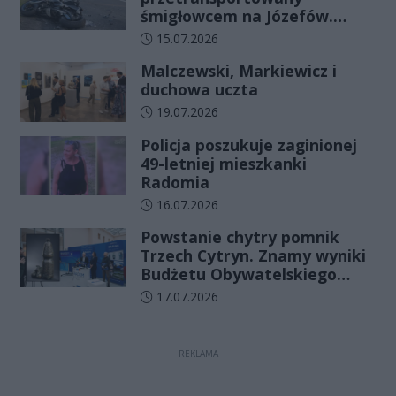
śmigłowcem na Józefów.
Historia mrozi krew w żyłach
Data dodania artykułu:
15.07.2026
Malczewski, Markiewicz i
duchowa uczta
Data dodania artykułu:
19.07.2026
Policja poszukuje zaginionej
49-letniej mieszkanki
Radomia
Data dodania artykułu:
16.07.2026
Powstanie chytry pomnik
Trzech Cytryn. Znamy wyniki
Budżetu Obywatelskiego
2027
Data dodania artykułu:
17.07.2026
REKLAMA