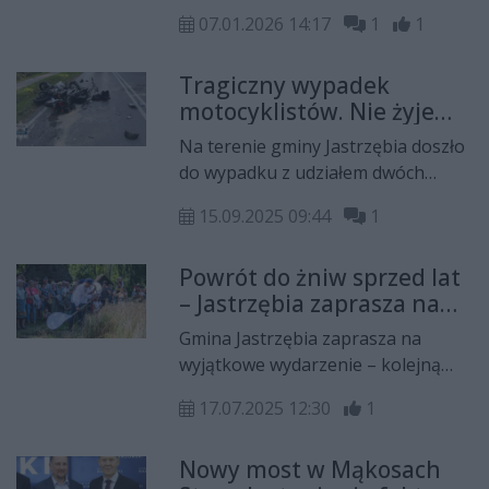
Ludowego. Wydarzenie było
07.01.2026 14:17
1
1
powrotem do wieloletniej tradycji
wspólnych spotkań lokalnych
Tragiczny wypadek
włodarzy i przedstawicieli ruchu
motocyklistów. Nie żyje
ludowego. Uczestnicy rozmawiali o
65-letni kierowca
podsumowaniu minionego roku,
Na terenie gminy Jastrzębia doszło
bieżącej sytuacji politycznej oraz
do wypadku z udziałem dwóch
planach na najbliższe lata, w tym
motocykli. W wyniku zderzenia obaj
przygotowaniach do kolejnych
15.09.2025 09:44
1
kierowcy trafili do szpitala. Niestety,
wyborów parlamentarnych.
jeden z nich zmarł.
Powrót do żniw sprzed lat
– Jastrzębia zaprasza na
wyjątkową inscenizację!
Gmina Jastrzębia zaprasza na
wyjątkowe wydarzenie – kolejną
edycję Inscenizacji Tradycyjnych
17.07.2025 12:30
1
Żniw, która odbędzie się 19 lipca
2025 roku w Wolskiej Dąbrowie, na
Nowy most w Mąkosach
polu pana Wiesława Dróżdża.