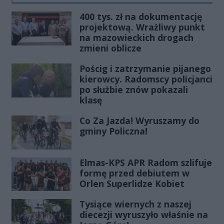
400 tys. zł na dokumentację
projektową. Wrażliwy punkt
na mazowieckich drogach
zmieni oblicze
Pościg i zatrzymanie pijanego
kierowcy. Radomscy policjanci
po służbie znów pokazali
klasę
Co Za Jazda! Wyruszamy do
gminy Policzna!
Elmas-KPS APR Radom szlifuje
formę przed debiutem w
Orlen Superlidze Kobiet
Tysiące wiernych z naszej
diecezji wyruszyło właśnie na