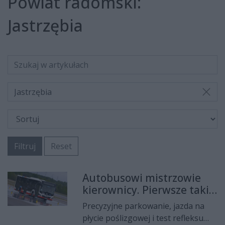
Powiat radomski:
Jastrzębia
Jastrzębia
Filtruj
Reset
Autobusowi mistrzowie
kierownicy. Pierwsze takie
zawody odbyły się pod
Precyzyjne parkowanie, jazda na
Radomiem
płycie poślizgowej i test refleksu