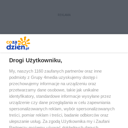
REKLAMA
REKLAMA
Drogi Użytkowniku,
My, naszych 1160 zaufanych partnerów oraz inne
podmioty z Grupy 4media uzyskujemy dostęp i
przechowujemy informacje na urządzeniu oraz
przetwarzamy dane osobowe, takie jak unikalne
identyfikatory, standardowe informacje wysyłane przez
urządzenie czy dane przeglądania w celu zapewniania
spersonalizowanych reklam, wybór spersonalizowanych
Redakcja
Reklama
Prywatność
Praca Łódź
treści, pomiar reklam i treści, badanie odbiorców oraz
the:protocol
ulepszanie usług. Za zgodą Użytkownika my i Zaufani
Partnerzy możemy używać dokładnych danych