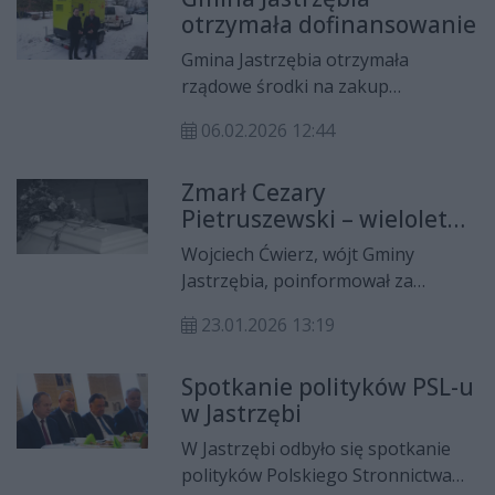
otrzymała dofinansowanie
Gmina Jastrzębia otrzymała
rządowe środki na zakup
nowoczesnego sprzętu. Cała pula
06.02.2026 12:44
środków została wykorzystana, a
jej łączna wartość wynosiła 389 278
Zmarł Cezary
zł.
Pietruszewski – wieloletni
przewodniczący Rady
Wojciech Ćwierz, wójt Gminy
Gminy Jastrzębia
Jastrzębia, poinformował za
pośrednictwem mediów
23.01.2026 13:19
społecznościowych o śmierci
Cezarego Pietruszewskiego,
Spotkanie polityków PSL-u
wieloletniego przewodniczącego
w Jastrzębi
Rady Gminy Jastrzębia. Mężczyzna
zmarł 22 stycznia w wieku 69 lat.
W Jastrzębi odbyło się spotkanie
polityków Polskiego Stronnictwa