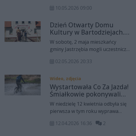
rodem z Formuły 1 — kierowcy
10.05.2026 09:00
autobusów z Radomia zmierzyli się
w wyjątkowych zawodach na torze
Dzień Otwarty Domu
Autodrom Jastrząb.
Kultury w Bartodziejach.
Dawna szkoła zyskała
W sobotę, 2 maja mieszkańcy
nowe życie!
gminy Jastrzębia mogli uczestniczyć
w wyjątkowym wydarzeniu. Dzień
02.05.2026 20:33
Otwarcia Domu Kultury w
Bartodziejach to szczególny
moment dla lokalnej społeczności.
Wideo, zdjęcia
Wystartowała Co Za Jazda!
Śmiałkowie pokonywali
nawet rzekę
W niedzielę 12 kwietnia odbyła się
pierwsza w tym roku wyprawa
rowerowa w ramach naszej akcji Co
12.04.2026 16:36
2
Za Jazda! Pół tysiąca cyklistów w
różnym wieku pokonało trasę z