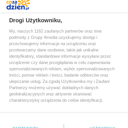
REKLAMA
Drogi Użytkowniku,
My, naszych 1162 zaufanych partnerów oraz inne
podmioty z Grupy 4media uzyskujemy dostęp i
przechowujemy informacje na urządzeniu oraz
przetwarzamy dane osobowe, takie jak unikalne
identyfikatory, standardowe informacje wysyłane przez
urządzenie czy dane przeglądania w celu zapewniania
spersonalizowanych reklam, wybór spersonalizowanych
Redakcja
Reklama
Prywatność
Praca Łódź
treści, pomiar reklam i treści, badanie odbiorców oraz
the:protocol
ulepszanie usług. Za zgodą Użytkownika my i Zaufani
Partnerzy możemy używać dokładnych danych
geolokalizacyjnych oraz aktywnie skanować
charakterystykę urządzenia do celów identyfikacji.
Ponieważ cenimy Twoją prywatność, prosimy o zgodę na
Szukaj
korzystanie z tych technologii poprzez kliknięcie
„Akceptuję”. Zgoda jest dobrowolna i zawsze możesz ją
zmienić/wycofać klikając przycisk ustawień prywatności
Facebook.com
Youtube.com