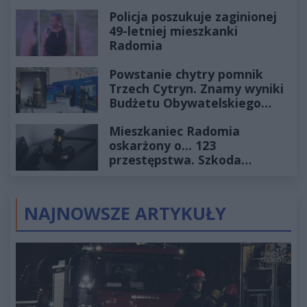
Policja poszukuje zaginionej
49-letniej mieszkanki
Radomia
Powstanie chytry pomnik
Trzech Cytryn. Znamy wyniki
Budżetu Obywatelskiego
2027
Mieszkaniec Radomia
oskarżony o... 123
przestępstwa. Szkoda
wyceniona na ponad milion
złotych
NAJNOWSZE ARTYKUŁY