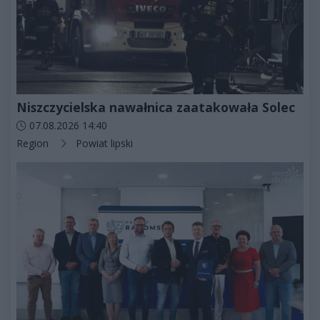
Niszczycielska nawałnica zaatakowała Solec
Data dodania artykułu:
07.08.2026 14:40
Kategorie artykułu:
Region
Powiat lipski