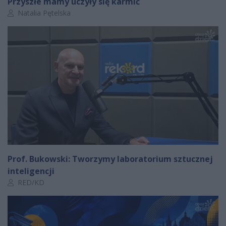
Przyszłe mamy uczyły się karmić
Autor artykułu:
Natalia Pętelska
Prof. Bukowski: Tworzymy laboratorium sztucznej
inteligencji
Autor artykułu:
RED/KD