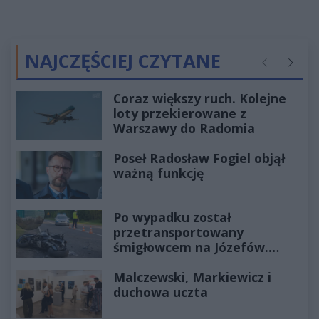
NAJCZĘŚCIEJ CZYTANE
Poprzednie
Następ
Coraz większy ruch. Kolejne
loty przekierowane z
Warszawy do Radomia
Poseł Radosław Fogiel objął
ważną funkcję
Po wypadku został
przetransportowany
śmigłowcem na Józefów.
Historia mrozi krew w żyłach
Malczewski, Markiewicz i
duchowa uczta