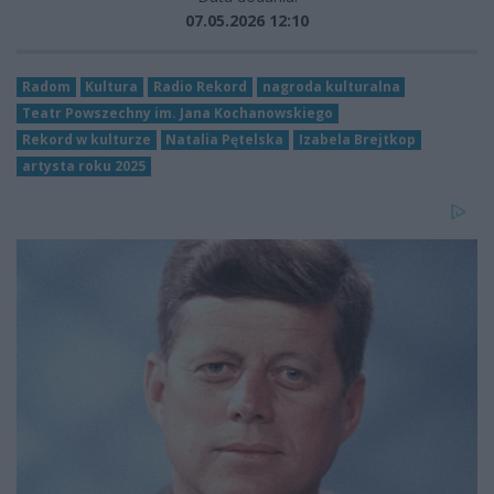
07.05.2026 12:10
Radom
Kultura
Radio Rekord
nagroda kulturalna
Teatr Powszechny im. Jana Kochanowskiego
Rekord w kulturze
Natalia Pętelska
Izabela Brejtkop
artysta roku 2025