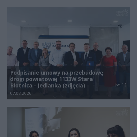
Podpisanie umowy na przebudowę
drogi powiatowej 1133W Stara
Liczba zdj
Błotnica - Jedlanka (zdjęcia)
11
Data dodania galerii:
07.08.2026