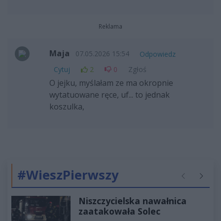
Reklama
Maja
07.05.2026 15:54
Odpowiedz
Cytuj
2
0
Zgłoś
O jejku, myślałam ze ma okropnie
wytatuowane ręce, uf... to jednak
koszulka,
#WieszPierwszy
Poprzednie
Następ
Niszczycielska nawałnica
zaatakowała Solec