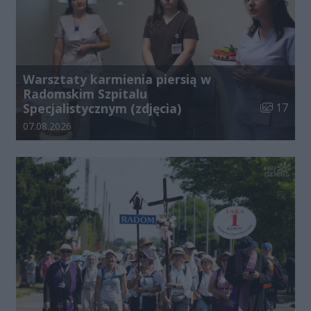
Warsztaty karmienia piersią w
Radomskim Szpitalu
Liczba zdj
Specjalistycznym (zdjęcia)
17
Data dodania galerii:
07.08.2026