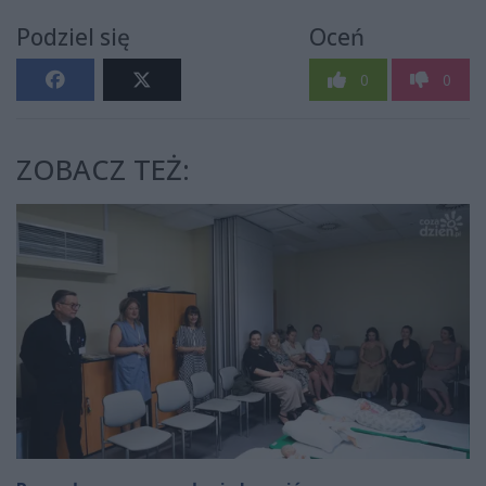
Podziel się
Oceń
0
0
ZOBACZ TEŻ: