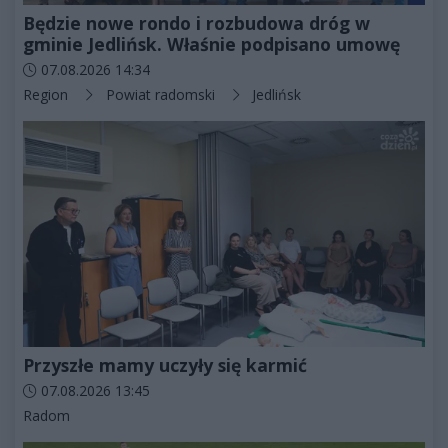
Będzie nowe rondo i rozbudowa dróg w
gminie Jedlińsk. Właśnie podpisano umowę
Data dodania artykułu:
07.08.2026 14:34
Kategorie artykułu:
Region
Powiat radomski
Jedlińsk
Przyszłe mamy uczyły się karmić
Data dodania artykułu:
07.08.2026 13:45
Kategorie artykułu:
Radom