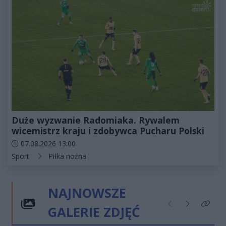
Duże wyzwanie Radomiaka. Rywalem
wicemistrz kraju i zdobywca Pucharu Polski
Data dodania artykułu:
07.08.2026 13:00
Kategorie artykułu:
Sport
Piłka nożna
NAJNOWSZE
GALERIE ZDJĘĆ
Poprzednie
Następne
Kliknij