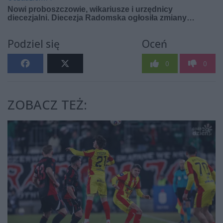
Podziel się
Oceń
0
0
ZOBACZ TEŻ: