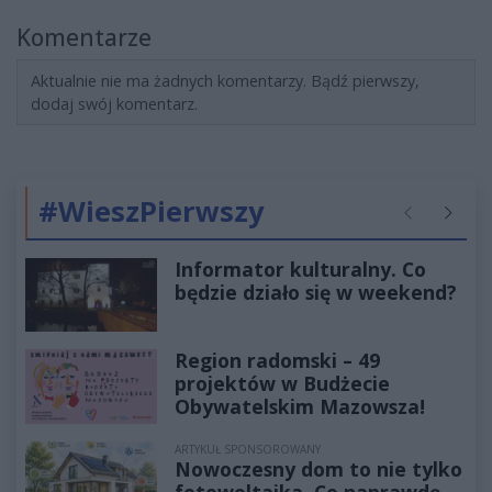
Komentarze
Aktualnie nie ma żadnych komentarzy. Bądź pierwszy,
dodaj swój komentarz.
#WieszPierwszy
Poprzednie
Następ
Informator kulturalny. Co
będzie działo się w weekend?
Region radomski – 49
projektów w Budżecie
Obywatelskim Mazowsza!
ARTYKUŁ SPONSOROWANY
Nowoczesny dom to nie tylko
fotowoltaika. Co naprawdę