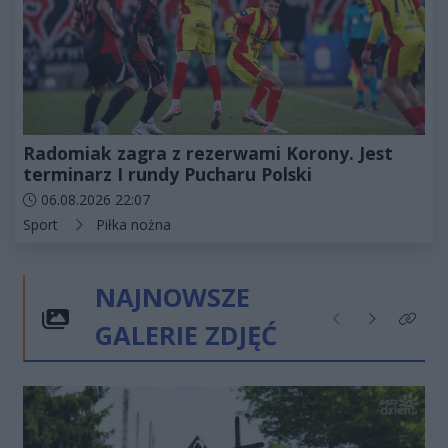
Radomiak zagra z rezerwami Korony. Jest
terminarz I rundy Pucharu Polski
Data dodania artykułu:
06.08.2026 22:07
Kategorie artykułu:
Sport
Piłka nożna
NAJNOWSZE
GALERIE ZDJĘĆ
Poprzednie
Następne
Kliknij