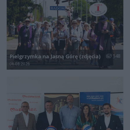
Liczba zdjęć
Pielgrzymka na Jasną Górę (zdjęcia)
148
Data dodania galerii:
06.08.2026