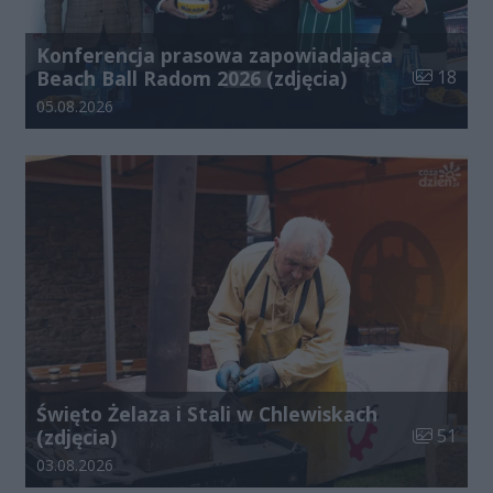
Konferencja prasowa zapowiadająca
Liczba zdj
Beach Ball Radom 2026 (zdjęcia)
18
Data dodania galerii:
05.08.2026
Święto Żelaza i Stali w Chlewiskach
Liczba zdj
(zdjęcia)
51
Data dodania galerii:
03.08.2026