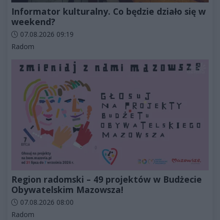
Informator kulturalny. Co będzie działo się w
weekend?
Data dodania artykułu:
07.08.2026 09:19
Kategorie artykułu:
Radom
Region radomski – 49 projektów w Budżecie
Obywatelskim Mazowsza!
Data dodania artykułu:
07.08.2026 08:00
Kategorie artykułu:
Radom