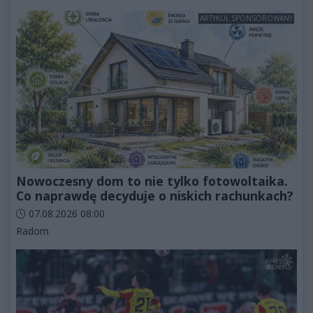
ARTYKUŁ SPONSOROWANY
Nowoczesny dom to nie tylko fotowoltaika.
Co naprawdę decyduje o niskich rachunkach?
Data dodania artykułu:
07.08.2026 08:00
Kategorie artykułu:
Radom