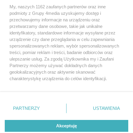
My, naszych 1162 zaufanych partnerów oraz inne
podmioty z Grupy 4media uzyskujemy dostęp i
przechowujemy informacje na urządzeniu oraz
przetwarzamy dane osobowe, takie jak unikalne
identyfikatory, standardowe informacje wysyłane przez
urządzenie czy dane przeglądania w celu zapewniania
spersonalizowanych reklam, wybór spersonalizowanych
Redakcja
Reklama
Prywatność
Praca Łódź
treści, pomiar reklam i treści, badanie odbiorców oraz
the:protocol
ulepszanie usług. Za zgodą Użytkownika my i Zaufani
Partnerzy możemy używać dokładnych danych
geolokalizacyjnych oraz aktywnie skanować
charakterystykę urządzenia do celów identyfikacji.
Ponieważ cenimy Twoją prywatność, prosimy o zgodę na
Szukaj
korzystanie z tych technologii poprzez kliknięcie
„Akceptuję”. Zgoda jest dobrowolna i zawsze możesz ją
zmienić/wycofać klikając przycisk ustawień prywatności
Facebook.com
Youtube.com
PARTNERZY
USTAWIENIA
znajdujący się w lewym dolnym rogu strony
. Niektóre
rodzaje przetwarzania danych nie wymagają zgody
użytkownika, ale masz prawo sprzeciwić się takiemu
Akceptuję
przetwarzaniu. Preferencje będą miały zastosowania tylko