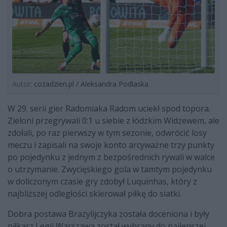
Autor:
cozadzien.pl / Aleksandra Podlaska
W 29. serii gier Radomiaka Radom uciekł spod topora.
Zieloni przegrywali 0:1 u siebie z łódzkim Widzewem, ale
zdołali, po raz pierwszy w tym sezonie, odwrócić losy
meczu i zapisali na swoje konto arcyważne trzy punkty
po pojedynku z jednym z bezpośrednich rywali w walce
o utrzymanie. Zwycięskiego gola w tamtym pojedynku
w doliczonym czasie gry zdobył Luquinhas, który z
najbliższej odległości skierował piłkę do siatki.
Dobra postawa Brazylijczyka została doceniona i były
piłkarz Legii Warszawa został wybrany do najlepszej