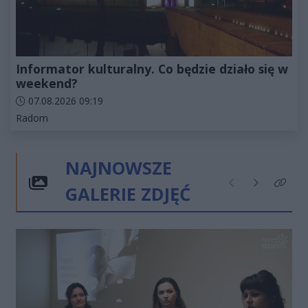
Informator kulturalny. Co będzie działo się w
weekend?
Data dodania artykułu:
07.08.2026 09:19
Kategorie artykułu:
Radom
NAJNOWSZE
GALERIE ZDJĘĆ
Poprzednie
Następne
Kliknij