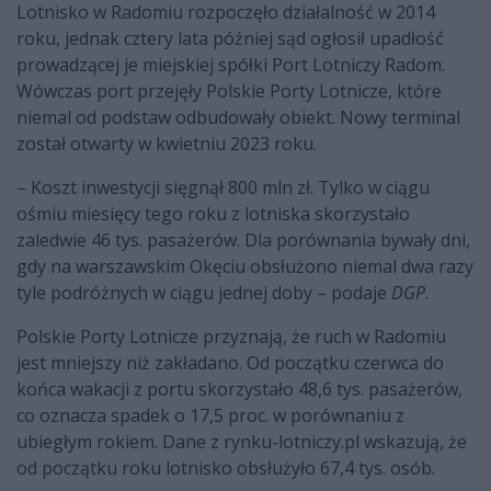
Lotnisko w Radomiu rozpoczęło działalność w 2014
roku, jednak cztery lata później sąd ogłosił upadłość
prowadzącej je miejskiej spółki Port Lotniczy Radom.
Wówczas port przejęły Polskie Porty Lotnicze, które
niemal od podstaw odbudowały obiekt. Nowy terminal
został otwarty w kwietniu 2023 roku.
– Koszt inwestycji sięgnął 800 mln zł. Tylko w ciągu
ośmiu miesięcy tego roku z lotniska skorzystało
zaledwie 46 tys. pasażerów. Dla porównania bywały dni,
gdy na warszawskim Okęciu obsłużono niemal dwa razy
tyle podróżnych w ciągu jednej doby – podaje
DGP
.
Polskie Porty Lotnicze przyznają, że ruch w Radomiu
jest mniejszy niż zakładano. Od początku czerwca do
końca wakacji z portu skorzystało 48,6 tys. pasażerów,
co oznacza spadek o 17,5 proc. w porównaniu z
ubiegłym rokiem. Dane z rynku-lotniczy.pl wskazują, że
od początku roku lotnisko obsłużyło 67,4 tys. osób.