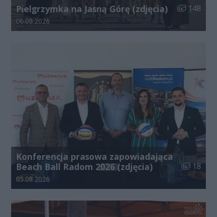
Liczba zdjęć
Pielgrzymka na Jasną Górę (zdjęcia)
148
Data dodania galerii:
06.08.2026
Konferencja prasowa zapowiadająca
Liczba zdj
Beach Ball Radom 2026 (zdjęcia)
18
Data dodania galerii:
05.08.2026