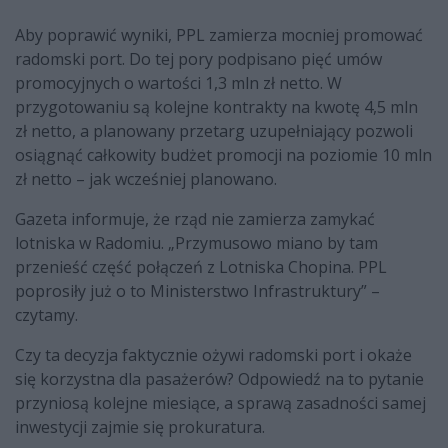
Aby poprawić wyniki, PPL zamierza mocniej promować
radomski port. Do tej pory podpisano pięć umów
promocyjnych o wartości 1,3 mln zł netto. W
przygotowaniu są kolejne kontrakty na kwotę 4,5 mln
zł netto, a planowany przetarg uzupełniający pozwoli
osiągnąć całkowity budżet promocji na poziomie 10 mln
zł netto – jak wcześniej planowano.
Gazeta informuje, że rząd nie zamierza zamykać
lotniska w Radomiu. „Przymusowo miano by tam
przenieść część połączeń z Lotniska Chopina. PPL
poprosiły już o to Ministerstwo Infrastruktury” –
czytamy.
Czy ta decyzja faktycznie ożywi radomski port i okaże
się korzystna dla pasażerów? Odpowiedź na to pytanie
przyniosą kolejne miesiące, a sprawą zasadności samej
inwestycji zajmie się prokuratura.