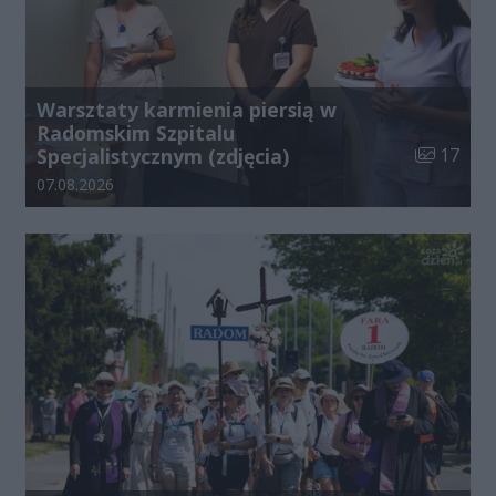
Warsztaty karmienia piersią w
Radomskim Szpitalu
Liczba zdj
Specjalistycznym (zdjęcia)
17
Data dodania galerii:
07.08.2026