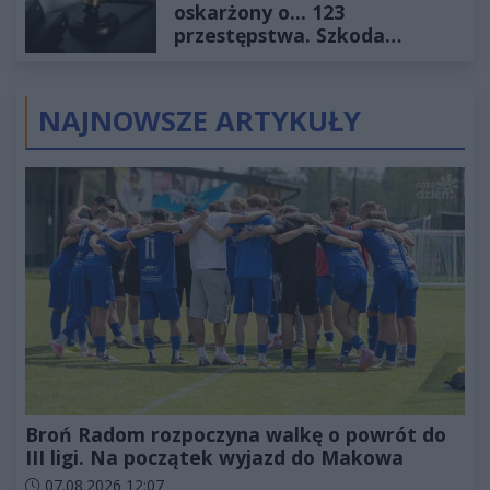
oskarżony o... 123
przestępstwa. Szkoda
wyceniona na ponad milion
złotych
NAJNOWSZE ARTYKUŁY
Broń Radom rozpoczyna walkę o powrót do
III ligi. Na początek wyjazd do Makowa
Data dodania artykułu:
07.08.2026 12:07