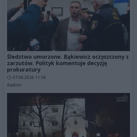
Śledztwo umorzone. Bąkiewicz oczyszczony z
zarzutów. Polityk komentuje decyzję
prokuratury
Data dodania artykułu:
07.08.2026 11:56
Kategorie artykułu:
Radom