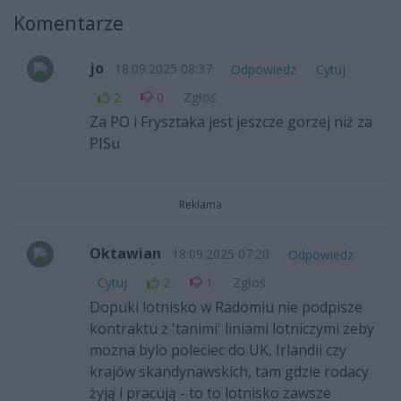
Komentarze
jo
18.09.2025 08:37
Odpowiedz
Cytuj
2
0
Zgłoś
Za PO i Frysztaka jest jeszcze gorzej niż za
PISu
Reklama
Oktawian
18.09.2025 07:20
Odpowiedz
Cytuj
2
1
Zgłoś
Dopuki lotnisko w Radomiu nie podpisze
kontraktu z 'tanimi' liniami lotniczymi zeby
mozna bylo poleciec do UK, Irlandii czy
krajów skandynawskich, tam gdzie rodacy
żyją i pracują - to to lotnisko zawsze