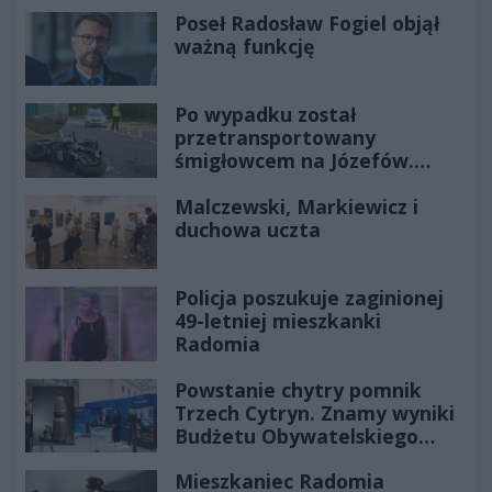
Poseł Radosław Fogiel objął
ważną funkcję
Po wypadku został
przetransportowany
śmigłowcem na Józefów.
Historia mrozi krew w żyłach
Malczewski, Markiewicz i
duchowa uczta
Policja poszukuje zaginionej
49-letniej mieszkanki
Radomia
Powstanie chytry pomnik
Trzech Cytryn. Znamy wyniki
Budżetu Obywatelskiego
2027
Mieszkaniec Radomia