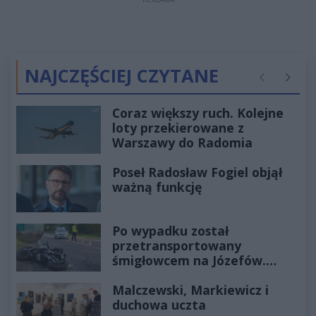
NAJCZĘŚCIEJ CZYTANE
Poprzednie
Następ
Coraz większy ruch. Kolejne
loty przekierowane z
Warszawy do Radomia
Poseł Radosław Fogiel objął
ważną funkcję
Po wypadku został
przetransportowany
śmigłowcem na Józefów.
Historia mrozi krew w żyłach
Malczewski, Markiewicz i
duchowa uczta