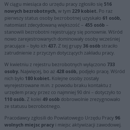
W ciągu miesiąca do urzędu pracy zgłosiło się
516
nowych bezrobotnych,
w tym
229 kobiet.
Po raz
pierwszy status osoby bezrobotnej uzyskało
61 osób,
natomiast zdecydowaną większość –
455 osób
–
stanowili bezrobotni rejestrujący się ponownie. Wśród
nowo zarejestrowanych dominowały osoby wcześniej
pracujące – było ich
437.
Z tej grupy
36 osób
straciło
zatrudnienie z przyczyn dotyczących zakładu pracy.
W kwietniu z rejestru bezrobotnych wyłączono
733
osoby.
Najwięcej, bo aż
428 osób,
podjęło pracę. Wśród
nich było
180 kobiet.
Kolejne osoby zostały
wyrejestrowane m.in. z powodu braku kontaktu z
urzędem pracy przez co najmniej 90 dni – dotyczyło to
110 osób.
Z kolei
49 osób
dobrowolnie zrezygnowało
ze statusu bezrobotnego.
Pracodawcy zgłosili do Powiatowego Urzędu Pracy
96
wolnych miejsc pracy
i miejsc aktywizacji zawodowej.