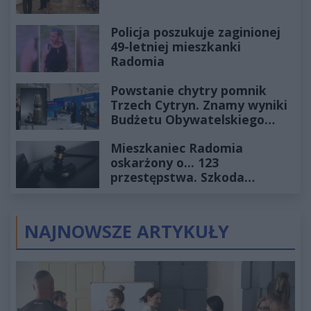
Policja poszukuje zaginionej
49-letniej mieszkanki
Radomia
Powstanie chytry pomnik
Trzech Cytryn. Znamy wyniki
Budżetu Obywatelskiego
2027
Mieszkaniec Radomia
oskarżony o... 123
przestępstwa. Szkoda
wyceniona na ponad milion
złotych
NAJNOWSZE ARTYKUŁY