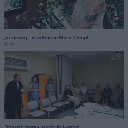
Już dzisiaj rusza Radom Music Camp!
Autor artykułu:
ct
Przyszłe mamy uczyły się karmić