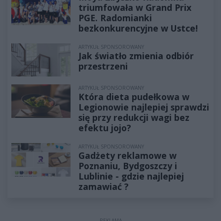
triumfowała w Grand Prix
PGE. Radomianki
bezkonkurencyjne w Ustce!
ARTYKUŁ SPONSOROWANY
Jak światło zmienia odbiór
przestrzeni
ARTYKUŁ SPONSOROWANY
Która dieta pudełkowa w
Legionowie najlepiej sprawdzi
się przy redukcji wagi bez
efektu jojo?
ARTYKUŁ SPONSOROWANY
Gadżety reklamowe w
Poznaniu, Bydgoszczy i
Lublinie - gdzie najlepiej
zamawiać ?
REKLAMA