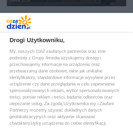
06.08.2026
REKLAMA
Drogi Użytkowniku,
My, naszych 1162 zaufanych partnerów oraz inne
podmioty z Grupy 4media uzyskujemy dostęp i
przechowujemy informacje na urządzeniu oraz
przetwarzamy dane osobowe, takie jak unikalne
identyfikatory, standardowe informacje wysyłane przez
urządzenie czy dane przeglądania w celu zapewniania
spersonalizowanych reklam, wybór spersonalizowanych
Redakcja
Reklama
Prywatność
Praca Łódź
treści, pomiar reklam i treści, badanie odbiorców oraz
the:protocol
ulepszanie usług. Za zgodą Użytkownika my i Zaufani
Partnerzy możemy używać dokładnych danych
geolokalizacyjnych oraz aktywnie skanować
charakterystykę urządzenia do celów identyfikacji.
Ponieważ cenimy Twoją prywatność, prosimy o zgodę na
Szukaj