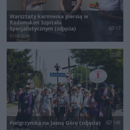
Warsztaty karmienia piersią w
Radomskim Szpitalu
Liczba zdj
Specjalistycznym (zdjęcia)
17
Data dodania galerii:
07.08.2026
Liczba zdjęć
Pielgrzymka na Jasną Górę (zdjęcia)
148
Data dodania galerii: