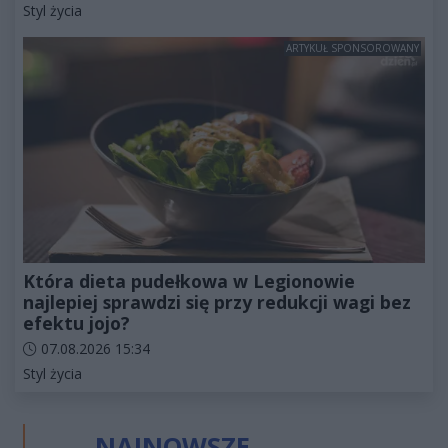
Kategorie artykułu:
Styl życia
ARTYKUŁ SPONSOROWANY
Która dieta pudełkowa w Legionowie
najlepiej sprawdzi się przy redukcji wagi bez
efektu jojo?
Data dodania artykułu:
07.08.2026 15:34
Kategorie artykułu:
Styl życia
NAJNOWSZE