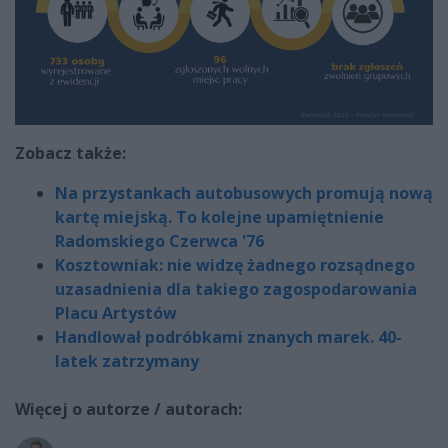
Zobacz także:
Na przystankach autobusowych promują nową
kartę miejską. To kolejne upamiętnienie
Radomskiego Czerwca '76
Kosztowniak: nie widzę żadnego rozsądnego
uzasadnienia dla takiego zagospodarowania
Placu Artystów
Handlował podróbkami znanych marek. 40-
latek zatrzymany
Więcej o autorze / autorach: