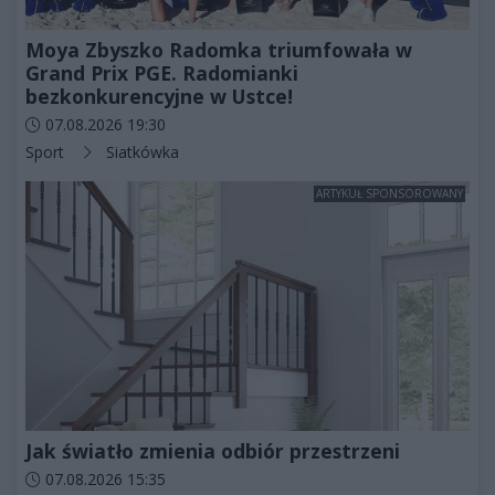
Moya Zbyszko Radomka triumfowała w
Grand Prix PGE. Radomianki
bezkonkurencyjne w Ustce!
Data dodania artykułu:
07.08.2026 19:30
Kategorie artykułu:
Sport
Siatkówka
ARTYKUŁ SPONSOROWANY
Jak światło zmienia odbiór przestrzeni
Data dodania artykułu:
07.08.2026 15:35