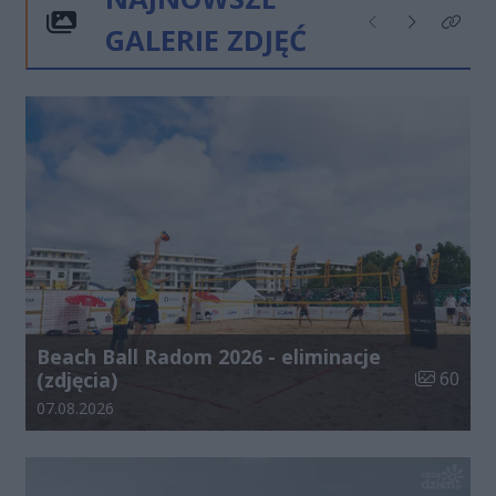
GALERIE ZDJĘĆ
Poprzednie
Następne
Kliknij
Beach Ball Radom 2026 - eliminacje
Liczba zdj
(zdjęcia)
60
Data dodania galerii:
07.08.2026