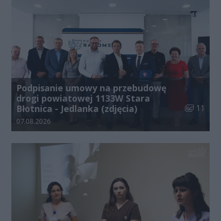
Podpisanie umowy na przebudowę
drogi powiatowej 1133W Stara
Liczba zdj
Błotnica - Jedlanka (zdjęcia)
11
Data dodania galerii:
07.08.2026