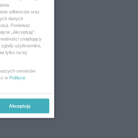
iania
anie odbiorców oraz
nych danych
kacji. Ponieważ
ięcie „Akceptuję”.
ywatności znajdujący
ą zgody użytkownika,
 tylko na tej
 naszych serwisów
esz w
Polityce
Akceptuję