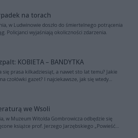
znesu, w sali imprez Chabrowa w Radomiu.
ypadek na torach
nia, w Ludwinowie doszło do śmiertelnego potrącenia
g. Policjanci wyjaśniają okoliczności zdarzenia.
szpalt: KOBIETA – BANDYTKA
się prasa kilkadziesiąt, a nawet sto lat temu? Jakie
 na czołówki gazet? I najciekawsze, jak się wtedy
 na cykl "Z pożółkłych szpalt", w którym będzie
nformacje sprzed lat; niektóre mogą zaskoczyć.
eraturą we Wsoli
ia, w Muzeum Witolda Gombrowicza odbędzie się
cone książce prof. Jerzego Jarzębskiego „Powieść
 a w niedzielę zaplanowano koncert duetu Dorota