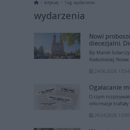
Strona główna
Artykuły
Tag: wydarzenia
wydarzenia
Nowi proboszc
diecezjalni. 
personalne
Bp Marek Solarczyk
Radomskiej. Nowe 
i wikariusze, a ta
24.06.2026 13:
przechodzi na emer
instytucjach diecez
Ogałacanie mi
O czym rozpisywała 
informacje trafiały
pisało? Zapraszamy
26.04.2026 13:00
można przeczytać i