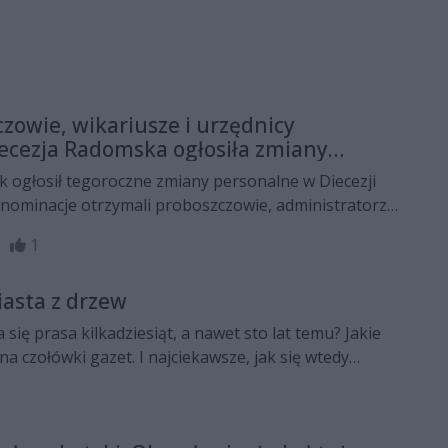
zowie, wikariusze i urzędnicy
Diecezja Radomska ogłosiła zmiany
 ogłosił tegoroczne zmiany personalne w Diecezji
nominacje otrzymali proboszczowie, administratorzy
kże tegoroczny neoprezbiter. Część duchownych
54
1
yturę, inni obejmują nowe parafie lub funkcje w
jalnych.
asta z drzew
się prasa kilkadziesiąt, a nawet sto lat temu? Jakie
 na czołówki gazet. I najciekawsze, jak się wtedy
 na cykl "Z pożółkłych szpalt", w którym będzie
nformacje sprzed lat; niektóre mogą zaskoczyć.