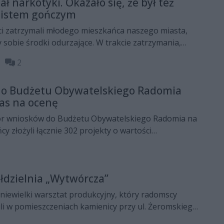
ł narkotyki. Okazało się, że był też
listem gończym
ci zatrzymali młodego mieszkańca naszego miasta,
y sobie środki odurzające. W trakcie zatrzymania,
ż, że mężczyzna był poszukiwany na podstawie listu
35
2
 do Budżetu Obywatelskiego Radomia
zas na ocenę
ór wniosków do Budżetu Obywatelskiego Radomia na
y złożyli łącznie 302 projekty o wartości
 mln zł. To niemal siedmiokrotnie więcej niż kwota
alizację zwycięskich zadań.
łdzielnia „Wytwórcza”
niewielki warsztat produkcyjny, który radomscy
li w pomieszczeniach kamienicy przy ul. Żeromskiego
owie 1936 roku.