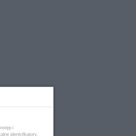
ostęp i
lne identyfikatory,