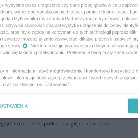
utnicze z okresu przedrzymskiego -
je wysyłane przez urządzenie czy dane przeglądania w celu zapewn
e śladami setek dawnych pieców dymarskich - odkryli
klam, wybór spersonalizowanych treści, pomiar reklam i treści, bad
anach. - To były badania nieinwazyjne, a więc inne
 zgodą Użytkownika my i Zaufani Partnerzy możemy używać dokład
00
2
 łopatą, szpadlem, z dużą ilością ziemi, potu i czasami
az aktywnie skanować charakterystykę urządzenia do celów identyfi
ść, prosimy o zgodę na korzystanie z tych technologii poprzez klikn
Cyganiewicz, archeolog z Działu Archeologii Muzeum
CIELA!
a i zawsze możesz ją zmienić/wycofać klikając przycisk ustawień pr
skiego w Radomiu.
 masarskiego w Mleczkowie. W akcji 70
ogu strony
. Niektóre rodzaje przetwarzania danych nie wymagaj
iwić się takiemu przetwarzaniu. Preferencje będą miały zastosowania
udnia doszło do pożaru zakładu masarskiego w
zków w powiecie radomskim. Zgłoszenie o zdarzeniu
szymi informacjami, abyś mógł świadomie i komfortowo korzystać z
wiska kierowania Komendanta Miejskiego
gółowe informacje dotyczące przetwarzania Twoich danych znajdzi
 Pożarnej w Radomiu około godziny 17:50.
s
. oraz po kliknięciu w „Ustawienia”.
ilijne przedsiębiorców z regionu
USTAWIENIA
a atmosfera i rozmowy o wyzwaniach oraz planach na
yglądało coroczne spotkanie wigilijno-noworoczne
iębiorców, które zgromadziło radomskich