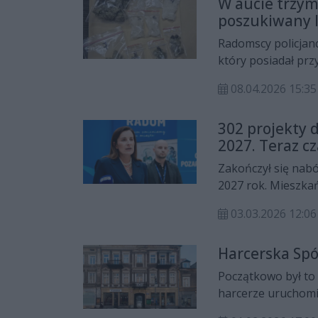
W aucie trzyma
poszukiwany 
Radomscy policjan
który posiadał prz
okazało się równie
08.04.2026 15:
gończego.
302 projekty
2027. Teraz c
Zakończył się nab
2027 rok. Mieszkańc
przekraczającej 75
03.03.2026 12:06
przeznaczona na re
Harcerska Spó
Początkowo był to 
harcerze uruchomi
30 w pierwszej poł