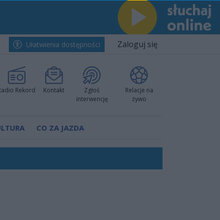
Zaloguj się
Ułatwienia dostępności
Radio Rekord
Kontakt
Zgłoś
Relacje na
interwencję
żywo
ULTURA
CO ZA JAZDA
ano umowę
Polski
 decyzję prokuratury
ów pokazali klasę
worzyć nową sportową tradycję"
ruchu