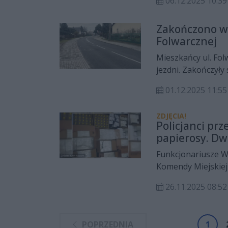
06.12.2025 10:39
Miśkiewicz & Micha
Zakończono w
Folwarcznej
Mieszkańcy ul. Fo
jezdni. Zakończyły
Pionierów a ul. Mo
01.12.2025 11:55
asfaltowa.
ZDJĘCIA!
Policjanci prze
papierosy. D
Funkcjonariusze W
Komendy Miejskiej 
podczas której zab
26.11.2025 08:
tytoniowych i alko
tytoniowa, spiryt
akcyzy. Straty Ska
POPRZEDNIA
1
akcyzowego oszaco