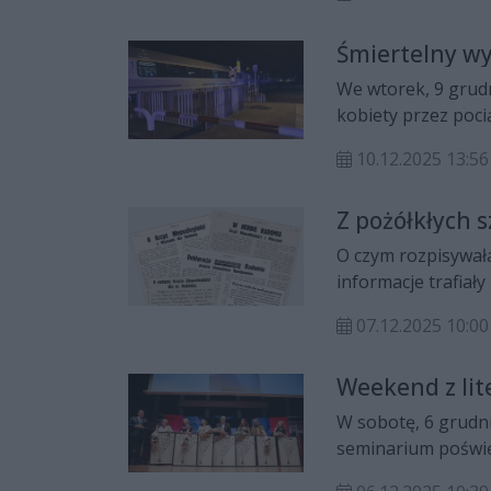
przedstawicieli bi
Śmiertelny w
We wtorek, 9 grud
kobiety przez pocią
10.12.2025 13:56
Z pożółkłych 
O czym rozpisywała 
informacje trafiały
pisało? Zapraszamy
07.12.2025 10:00
można przeczytać i
Weekend z lit
W sobotę, 6 grudn
seminarium poświę
jako autokreacja”,