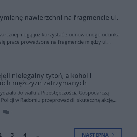
el Pipoquinha.
ymianę nawierzchni na fragmencie ul.
lwarcznej mogą już korzystać z odnowionego odcinka
 się prace prowadzone na fragmencie między ul.
krą, gdzie wymieniona została nawierzchnia
jęli nielegalny tytoń, alkohol i
wóch mężczyzn zatrzymanych
ydziału do walki z Przestępczością Gospodarczą
Policji w Radomiu przeprowadzili skuteczną akcję,
ezpieczyli znaczną ilość nielegalnych wyrobów
52
1
holowych. Do policyjnego depozytu trafiły krajanka
us oraz papierosy pozbawione polskich znaków
rbu Państwa wynikające z uszczuplenia podatku
2
3
4
...
NASTĘPNA
wano na ponad 200 tysięcy złotych.