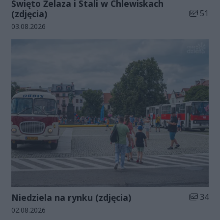
Święto Żelaza i Stali w Chlewiskach
Liczba zd
(zdjęcia)
51
Data dodania galerii:
03.08.2026
Liczba zd
Niedziela na rynku (zdjęcia)
34
Data dodania galerii:
02.08.2026