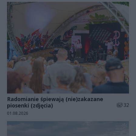
Radomianie śpiewają (nie)zakazane
Liczba zd
piosenki (zdjęcia)
32
Data dodania galerii:
01.08.2026