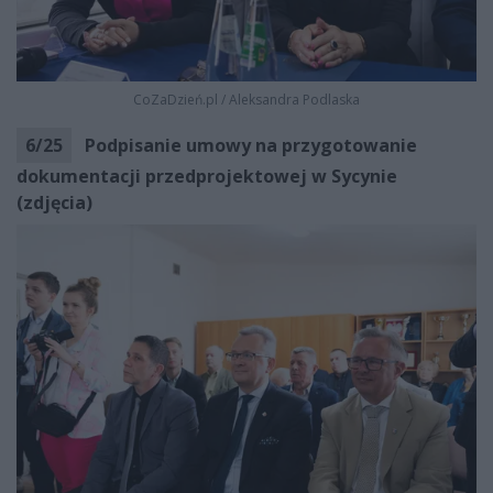
CoZaDzień.pl
/
Aleksandra Podlaska
6
/
25
Podpisanie umowy na przygotowanie
dokumentacji przedprojektowej w Sycynie
(zdjęcia)