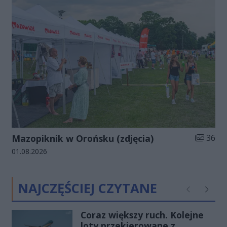
Liczba zd
Mazopiknik w Orońsku (zdjęcia)
36
Data dodania galerii:
01.08.2026
NAJCZĘŚCIEJ CZYTANE
Poprzednie
Następ
Coraz większy ruch. Kolejne
loty przekierowane z