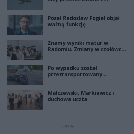
Warszawy do Radomia
Poseł Radosław Fogiel objął
ważną funkcję
Znamy wyniki matur w
Radomiu. Zmiany w czołówce
stawki
Po wypadku został
przetransportowany
śmigłowcem na Józefów.
Historia mrozi krew w żyłach
Malczewski, Markiewicz i
duchowa uczta
REKLAMA