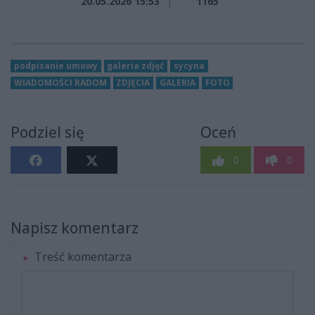
20.05.2026 15:53
1165
podpisanie umowy
galeria zdjęć
sycyna
WIADOMOŚCI RADOM
ZDJĘCIA
GALERIA
FOTO
Podziel się
Oceń
0
0
Napisz komentarz
Treść komentarza