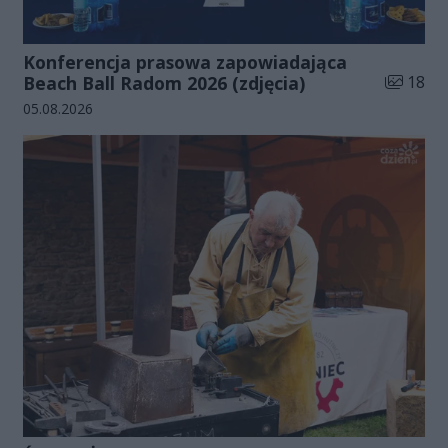
Konferencja prasowa zapowiadająca
Liczba zd
Beach Ball Radom 2026 (zdjęcia)
18
Data dodania galerii:
05.08.2026