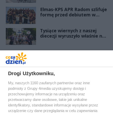
Elmas-KPS APR Radom szlifuje
formę przed debiutem w
Orlen Superlidze Kobiet
Tysiące wiernych z naszej
diecezji wyruszyło właśnie na
Jasną Górę!
REKLAMA
Drogi Użytkowniku,
My, naszych 1160 zaufanych partnerów oraz inne
podmioty z Grupy 4media uzyskujemy dostęp i
przechowujemy informacje na urządzeniu oraz
przetwarzamy dane osobowe, takie jak unikalne
identyfikatory, standardowe informacje wysyłane przez
urządzenie czy dane przeglądania w celu zapewniania