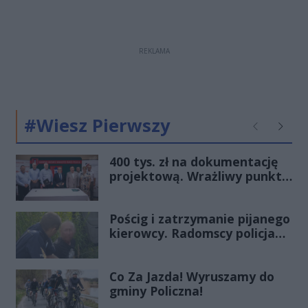
REKLAMA
#Wiesz Pierwszy
Poprzednie
Następ
400 tys. zł na dokumentację
projektową. Wrażliwy punkt
na mazowieckich drogach
zmieni oblicze
Pościg i zatrzymanie pijanego
kierowcy. Radomscy policjanci
po służbie znów pokazali
klasę
Co Za Jazda! Wyruszamy do
gminy Policzna!