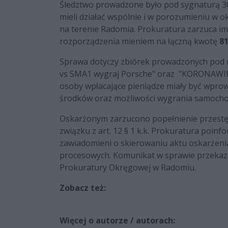
Śledztwo prowadzone było pod sygnaturą 30
mieli działać wspólnie i w porozumieniu w o
na terenie Radomia. Prokuratura zarzuca 
rozporządzenia mieniem na łączną kwotę
81
Sprawa dotyczy zbiórek prowadzonych pod na
vs SMA1 wygraj Porsche" oraz "KORONAWIR
osoby wpłacające pieniądze miały być wpro
środków oraz możliwości wygrania samocho
Oskarżonym zarzucono popełnienie przestęp
związku z art. 12 § 1 k.k. Prokuratura poin
zawiadomieni o skierowaniu aktu oskarżeni
procesowych. Komunikat w sprawie przekaz
Prokuratury Okręgowej w Radomiu.
Zobacz też:
Więcej o autorze / autorach: