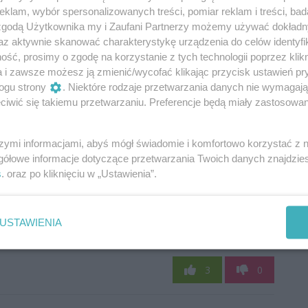
klam, wybór spersonalizowanych treści, pomiar reklam i treści, bad
 zgodą Użytkownika my i Zaufani Partnerzy możemy używać dokład
az aktywnie skanować charakterystykę urządzenia do celów identyfi
ść, prosimy o zgodę na korzystanie z tych technologii poprzez klikn
a i zawsze możesz ją zmienić/wycofać klikając przycisk ustawień pr
ogu strony
. Niektóre rodzaje przetwarzania danych nie wymagaj
iwić się takiemu przetwarzaniu. Preferencje będą miały zastosowania
szymi informacjami, abyś mógł świadomie i komfortowo korzystać z
gółowe informacje dotyczące przetwarzania Twoich danych znajdzi
s
. oraz po kliknięciu w „Ustawienia”.
USTAWIENIA
Oceń
3
0