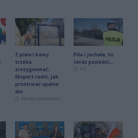
Z piwa i kawy
Piła i jechała, to
c
trzeba
teraz posiedzi…
Autor artykułu:
zrezygnować.
PD
Ekspert radzi, jak
przetrwać upalne
dni
Autor artykułu:
Maciej Ławrynowicz