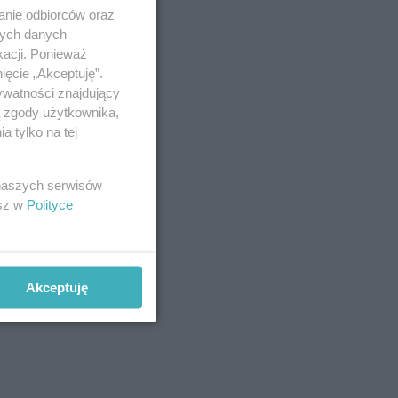
anie odbiorców oraz
nych danych
kacji. Ponieważ
ięcie „Akceptuję”.
ywatności znajdujący
ą zgody użytkownika,
 tylko na tej
 naszych serwisów
esz w
Polityce
Akceptuję