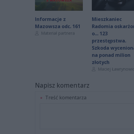
Informacje z
Mieszkaniec
Mazowsza odc. 161
Radomia oskarżo
Autor artykułu:
Materiał partnera
o... 123
przestępstwa.
Szkoda wycenion
na ponad milion
złotych
Autor artykułu:
Maciej Ławrynowi
Napisz komentarz
Treść komentarza