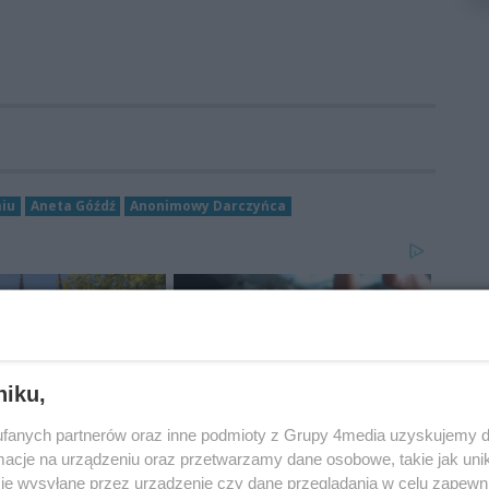
iu
Aneta Góźdź
Anonimowy Darczyńca
niku,
fanych partnerów oraz inne podmioty z Grupy 4media uzyskujemy d
cje na urządzeniu oraz przetwarzamy dane osobowe, takie jak unika
je wysyłane przez urządzenie czy dane przeglądania w celu zapewn