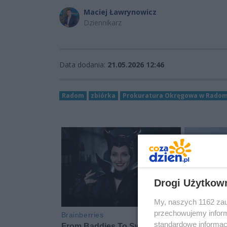
Maciej Ławrynowicz
Dziennikarz
Data dodania:
21.05.2026 12:46
Radom
zbiórka
Prokuratura Okręgowa w Radom
Drogi Użytkow
My, naszych 1162 zau
przechowujemy informa
standardowe informac