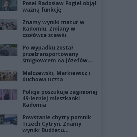
Poseł Radosław Fogiel objął
ważną funkcję
Znamy wyniki matur w
Radomiu. Zmiany w
czołówce stawki
Po wypadku został
przetransportowany
śmigłowcem na Józefów.
Historia mrozi krew w
Malczewski, Markiewicz i
żyłach
duchowa uczta
Policja poszukuje zaginionej
49-letniej mieszkanki
Radomia
Powstanie chytry pomnik
Trzech Cytryn. Znamy
wyniki Budżetu
Obywatelskiego 2027