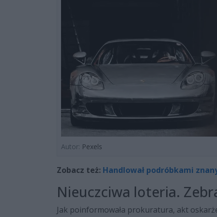
Autor:
Pexels
Zobacz też:
Handlował podróbkami znany
Nieuczciwa loteria. Zebra
Jak poinformowała prokuratura, akt oskarże