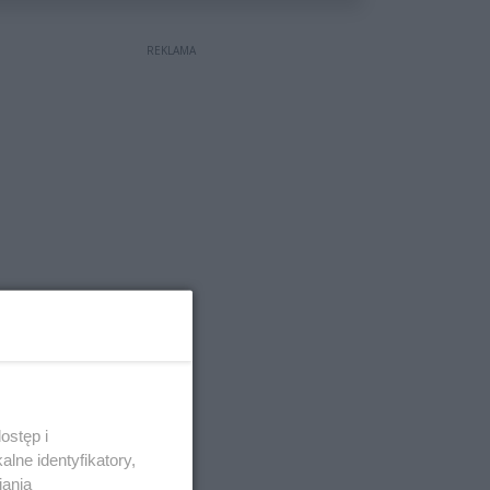
REKLAMA
ostęp i
lne identyfikatory,
iania