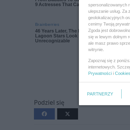
spersonalizowanych re
ulepszanie usług. Za
geolokalizacyjnych or
cenimy Twoją prywatno
Zgoda jest dobrowoln
się w lewym dolnym r
ale masz prawo sprzec
witrynie.
Zapoznaj się z poniż
internetowych. Szcze
Prywatności
i
Cookie
PARTNERZY
Podziel się