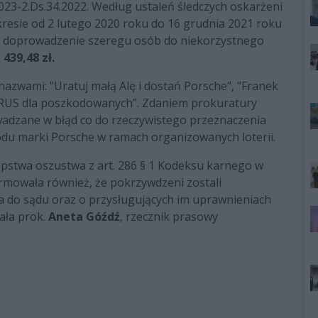
23-2.Ds.34.2022. Według ustaleń śledczych oskarżeni
kresie od 2 lutego 2020 roku do 16 grudnia 2021 roku
im doprowadzenie szeregu osób do niekorzystnego
 439,48 zł.
zwami: "Uratuj małą Alę i dostań Porsche", "Franek
US dla poszkodowanych”. Zdaniem prokuratury
wadzane w błąd co do rzeczywistego przeznaczenia
du marki Porsche w ramach organizowanych loterii.
stwa oszustwa z art. 286 § 1 Kodeksu karnego w
formowała również, że pokrzywdzeni zostali
a do sądu oraz o przysługujących im uprawnieniach
ała prok.
Aneta Góźdź
, rzecznik prasowy