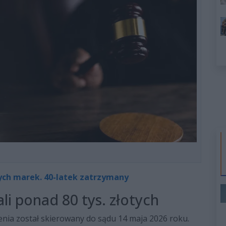
ch marek. 40-latek zatrzymany
li ponad 80 tys. złotych
nia został skierowany do sądu 14 maja 2026 roku.