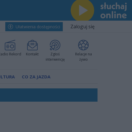
Zaloguj się
Ułatwienia dostępności
Radio Rekord
Kontakt
Zgłoś
Relacje na
interwencję
żywo
ULTURA
CO ZA JAZDA
ów pokazali klasę
rzowi
worzyć nową sportową tradycję"
ruchu