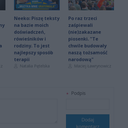
Neeko: Piszę teksty
Po raz trzeci
ny
na bazie moich
zaśpiewali
doświadczeń,
(nie)zakazane
rówieśników i
piosenki. "Te
a
rodziny. To jest
chwile budowały
najlepszy sposób
naszą tożsamość
terapii
narodową"
Autor artykułu:
Autor artykułu:
cz
Natalia Pętelska
Maciej Ławrynowicz
Podpis
Dodaj
komentarz