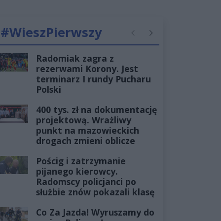
#WieszPierwszy
Poprzednie
Następne
Radomiak zagra z
rezerwami Korony. Jest
terminarz I rundy Pucharu
Polski
400 tys. zł na dokumentację
projektową. Wrażliwy
punkt na mazowieckich
drogach zmieni oblicze
Pościg i zatrzymanie
pijanego kierowcy.
Radomscy policjanci po
służbie znów pokazali klasę
Co Za Jazda! Wyruszamy do