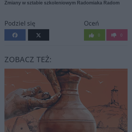
Podziel się
Oceń
0
0
ZOBACZ TEŻ: