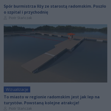
Spór burmistrza Iłży ze starostą radomskim. Poszło
o szpital i przychodnię
Autor artykułu:
Piotr Stańczak
Wizualizacje
To miasto w regionie radomskim jest jak lep na
turystów. Powstaną kolejne atrakcje!
Autor artykułu:
Piotr Stańczak