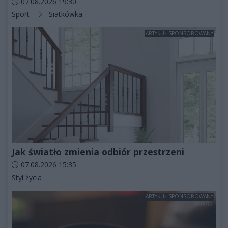
Data dodania artykułu:
07.08.2026 19:30
Kategorie artykułu:
Sport
Siatkówka
ARTYKUŁ SPONSOROWANY
Jak światło zmienia odbiór przestrzeni
Data dodania artykułu:
07.08.2026 15:35
Kategorie artykułu:
Styl życia
ARTYKUŁ SPONSOROWANY