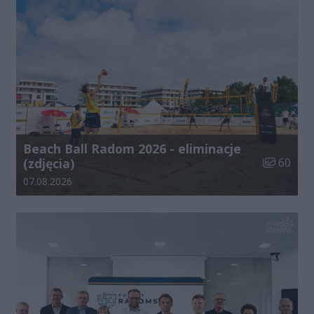
Beach Ball Radom 2026 - eliminacje
Liczba zdj
(zdjęcia)
60
Data dodania galerii:
07.08.2026