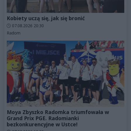
Kobiety uczą się, jak się bronić
Data dodania artykułu:
07.08.2026 20:30
Kategorie artykułu:
Radom
Moya Zbyszko Radomka triumfowała w
Grand Prix PGE. Radomianki
bezkonkurencyjne w Ustce!