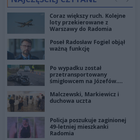
Poprzednie
Następ
Coraz większy ruch. Kolejne
loty przekierowane z
Warszawy do Radomia
Poseł Radosław Fogiel objął
ważną funkcję
Po wypadku został
przetransportowany
śmigłowcem na Józefów.
Historia mrozi krew w żyłach
Malczewski, Markiewicz i
duchowa uczta
Policja poszukuje zaginionej
49-letniej mieszkanki
Radomia