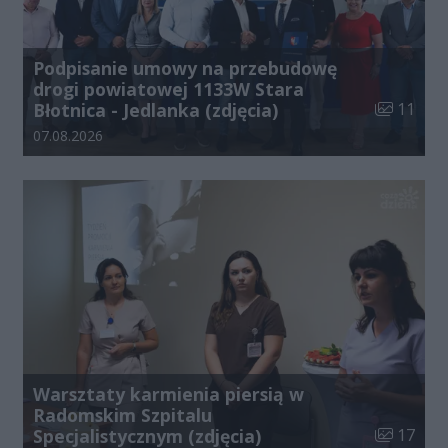
Podpisanie umowy na przebudowę
drogi powiatowej 1133W Stara
Liczba zdj
Błotnica - Jedlanka (zdjęcia)
11
Data dodania galerii:
07.08.2026
Warsztaty karmienia piersią w
Radomskim Szpitalu
Liczba zdj
Specjalistycznym (zdjęcia)
17