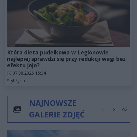
Która dieta pudełkowa w Legionowie
najlepiej sprawdzi się przy redukcji wagi bez
efektu jojo?
Data dodania artykułu:
07.08.2026 15:34
Kategorie artykułu:
Styl życia
NAJNOWSZE
GALERIE ZDJĘĆ
Poprzednie
Następne
Kliknij