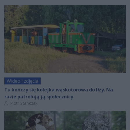
Wideo i zdjęcia
Tu kończy się kolejka wąskotorowa do Iłży. Na
razie patrolują ją społecznicy
Autor artykułu:
Piotr Stańczak