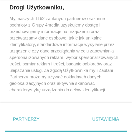
Drogi Użytkowniku,
My, naszych 1162 zaufanych partnerów oraz inne
podmioty z Grupy 4media uzyskujemy dostęp i
przechowujemy informacje na urządzeniu oraz
przetwarzamy dane osobowe, takie jak unikalne
identyfikatory, standardowe informacje wysyłane przez
urządzenie czy dane przeglądania w celu zapewniania
spersonalizowanych reklam, wybór spersonalizowanych
Redakcja
Reklama
Prywatność
Praca Łódź
treści, pomiar reklam i treści, badanie odbiorców oraz
the:protocol
ulepszanie usług. Za zgodą Użytkownika my i Zaufani
Partnerzy możemy używać dokładnych danych
geolokalizacyjnych oraz aktywnie skanować
charakterystykę urządzenia do celów identyfikacji.
Ponieważ cenimy Twoją prywatność, prosimy o zgodę na
Szukaj
korzystanie z tych technologii poprzez kliknięcie
„Akceptuję”. Zgoda jest dobrowolna i zawsze możesz ją
zmienić/wycofać klikając przycisk ustawień prywatności
Facebook.com
Youtube.com
PARTNERZY
USTAWIENIA
znajdujący się w lewym dolnym rogu strony
. Niektóre
rodzaje przetwarzania danych nie wymagają zgody