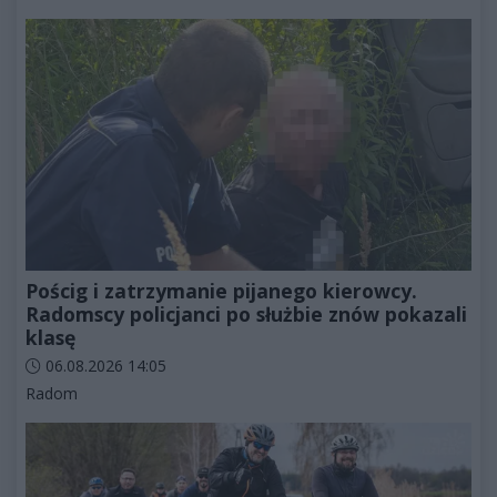
Pościg i zatrzymanie pijanego kierowcy.
Radomscy policjanci po służbie znów pokazali
klasę
Data dodania artykułu:
06.08.2026 14:05
Kategorie artykułu:
Radom