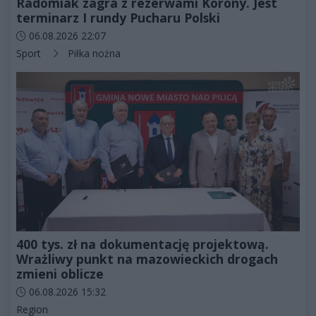
Radomiak zagra z rezerwami Korony. Jest
terminarz I rundy Pucharu Polski
Data dodania artykułu:
06.08.2026 22:07
Kategorie artykułu:
Sport
Piłka nożna
400 tys. zł na dokumentację projektową.
Wrażliwy punkt na mazowieckich drogach
zmieni oblicze
Data dodania artykułu:
06.08.2026 15:32
Kategorie artykułu:
Region