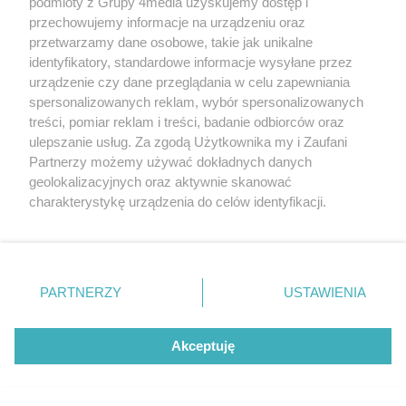
podmioty z Grupy 4media uzyskujemy dostęp i
przechowujemy informacje na urządzeniu oraz
przetwarzamy dane osobowe, takie jak unikalne
Konferencja prasowa zapowiadająca
identyfikatory, standardowe informacje wysyłane przez
Liczba zdj
Beach Ball Radom 2026 (zdjęcia)
18
urządzenie czy dane przeglądania w celu zapewniania
Data dodania galerii:
05.08.2026
spersonalizowanych reklam, wybór spersonalizowanych
treści, pomiar reklam i treści, badanie odbiorców oraz
ulepszanie usług. Za zgodą Użytkownika my i Zaufani
Partnerzy możemy używać dokładnych danych
geolokalizacyjnych oraz aktywnie skanować
charakterystykę urządzenia do celów identyfikacji.
Ponieważ cenimy Twoją prywatność, prosimy o zgodę na
korzystanie z tych technologii poprzez kliknięcie
„Akceptuję”. Zgoda jest dobrowolna i zawsze możesz ją
zmienić/wycofać klikając przycisk ustawień prywatności
PARTNERZY
USTAWIENIA
znajdujący się w lewym dolnym rogu strony
. Niektóre
rodzaje przetwarzania danych nie wymagają zgody
Święto Żelaza i Stali w Chlewiskach
użytkownika, ale masz prawo sprzeciwić się takiemu
Akceptuję
Liczba zdj
(zdjęcia)
51
przetwarzaniu. Preferencje będą miały zastosowania tylko
na tej witrynie.
Data dodania galerii:
03.08.2026