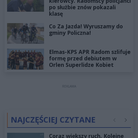
kierowcy. Radomscy policjanci
po służbie znów pokazali
klasę
Co Za Jazda! Wyruszamy do
gminy Policzna!
Elmas-KPS APR Radom szlifuje
formę przed debiutem w
Orlen Superlidze Kobiet
REKLAMA
NAJCZĘŚCIEJ CZYTANE
Poprzednie
Następ
Coraz większy ruch. Kolejne