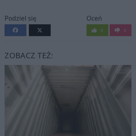
Podziel się
Oceń
0
0
ZOBACZ TEŻ: