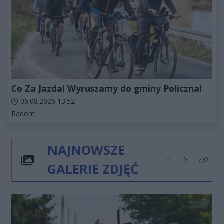
Co Za Jazda! Wyruszamy do gminy Policzna!
Data dodania artykułu:
06.08.2026 13:52
Kategorie artykułu:
Radom
NAJNOWSZE
GALERIE ZDJĘĆ
Poprzednie
Następne
Kliknij