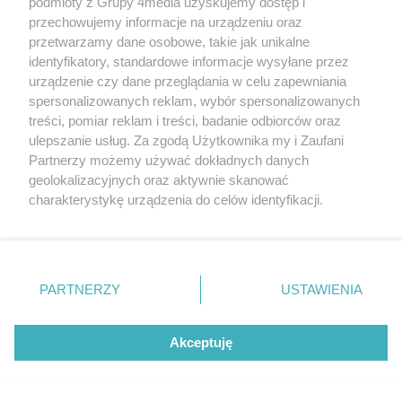
podmioty z Grupy 4media uzyskujemy dostęp i
przechowujemy informacje na urządzeniu oraz
przetwarzamy dane osobowe, takie jak unikalne
identyfikatory, standardowe informacje wysyłane przez
urządzenie czy dane przeglądania w celu zapewniania
spersonalizowanych reklam, wybór spersonalizowanych
treści, pomiar reklam i treści, badanie odbiorców oraz
ulepszanie usług. Za zgodą Użytkownika my i Zaufani
Partnerzy możemy używać dokładnych danych
Warsztaty karmienia piersią w
geolokalizacyjnych oraz aktywnie skanować
Radomskim Szpitalu
charakterystykę urządzenia do celów identyfikacji.
Liczba zdj
Specjalistycznym (zdjęcia)
17
Ponieważ cenimy Twoją prywatność, prosimy o zgodę na
Data dodania galerii:
07.08.2026
korzystanie z tych technologii poprzez kliknięcie
„Akceptuję”. Zgoda jest dobrowolna i zawsze możesz ją
zmienić/wycofać klikając przycisk ustawień prywatności
PARTNERZY
USTAWIENIA
znajdujący się w lewym dolnym rogu strony
. Niektóre
rodzaje przetwarzania danych nie wymagają zgody
użytkownika, ale masz prawo sprzeciwić się takiemu
Akceptuję
przetwarzaniu. Preferencje będą miały zastosowania tylko
na tej witrynie.