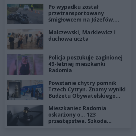
Po wypadku został
przetransportowany
śmigłowcem na Józefów.
Historia mrozi krew w żyłach
Malczewski, Markiewicz i
duchowa uczta
Policja poszukuje zaginionej
49-letniej mieszkanki
Radomia
Powstanie chytry pomnik
Trzech Cytryn. Znamy wyniki
Budżetu Obywatelskiego
2027
Mieszkaniec Radomia
oskarżony o... 123
przestępstwa. Szkoda
wyceniona na ponad milion
złotych