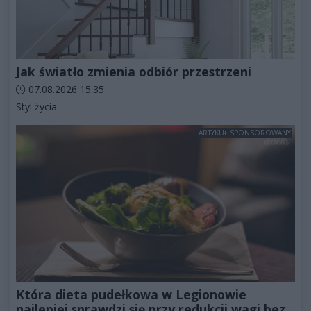
Jak światło zmienia odbiór przestrzeni
Data dodania artykułu:
07.08.2026 15:35
Kategorie artykułu:
Styl życia
ARTYKUŁ SPONSOROWANY
Która dieta pudełkowa w Legionowie
najlepiej sprawdzi się przy redukcji wagi bez