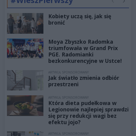
#WieszPierwszy
Poprzednie
Następ
Kobiety uczą się, jak się
bronić
Moya Zbyszko Radomka
triumfowała w Grand Prix
PGE. Radomianki
bezkonkurencyjne w Ustce!
ARTYKUŁ SPONSOROWANY
Jak światło zmienia odbiór
przestrzeni
ARTYKUŁ SPONSOROWANY
Która dieta pudełkowa w
Legionowie najlepiej sprawdzi
się przy redukcji wagi bez
efektu jojo?
ARTYKUŁ SPONSOROWANY