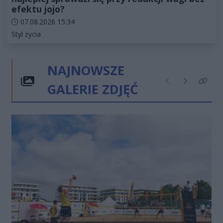
efektu jojo?
Data dodania artykułu:
07.08.2026 15:34
Kategorie artykułu:
Styl życia
NAJNOWSZE
GALERIE ZDJĘĆ
Poprzednie
Następne
Kliknij