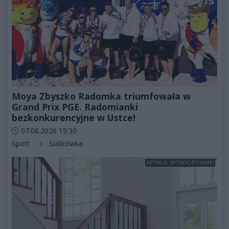
Moya Zbyszko Radomka triumfowała w
Grand Prix PGE. Radomianki
bezkonkurencyjne w Ustce!
Data dodania artykułu:
07.08.2026 19:30
Kategorie artykułu:
Sport
Siatkówka
ARTYKUŁ SPONSOROWANY