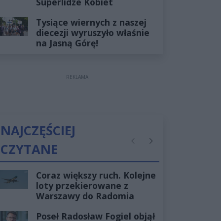
Superlidze Kobiet
Tysiące wiernych z naszej
diecezji wyruszyło właśnie
na Jasną Górę!
REKLAMA
NAJCZĘŚCIEJ
CZYTANE
Poprzednie
Następne
Coraz większy ruch. Kolejne
loty przekierowane z
Warszawy do Radomia
Poseł Radosław Fogiel objął