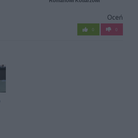
Oceń
0
0
e