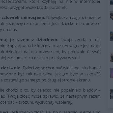
ieczeństwami, które czyhają na nie w internecie?
zości przygotowało krótki poradnik.
to człowiek z emocjami.
Największym zagrożeniem w
rak rozmowy i zrozumienia. Jeśli dziecko nie opowie o
 na czas.
znaj je razem z dzieckiem.
Twoja zgoda to nie
e. Zapytaj w co i z kim gra oraz czy w grze jest czat i
k dziecka i daj mu przestrzeń, by pokazało Ci swój
piej zrozumieć, co dziecko przeżywa w sieci.
zieci – nie.
Dzieci wciąż chcą być widziane, słuchane i
 powinno być tak naturalne, jak „co było w szkole?”.
ie zostawi go samego po drugiej stronie ekranu.
ie chodzi o to, by dziecko nie popełniało błędów –
yznać. Twoja złość może sprawić, że następnym razem
 oceniać – zrozum, wysłuchaj, wspieraj.
ieci.
Jeśli dziecko złości się, bo przegrało w grze albo