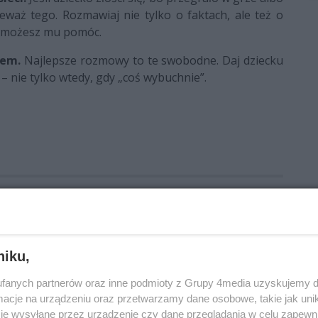
eważ tego. Rozmawiaj nie tylko o faktach, ale też o
jak możesz mu pomóc.
lem.
Najlepsze rozmowy to te swobodne. Daj dziecku
– nie tylko wtedy, gdy „coś wybuchnie”.
ia cyberprzestępczości
niku,
fanych partnerów oraz inne podmioty z Grupy 4media uzyskujemy d
cje na urządzeniu oraz przetwarzamy dane osobowe, takie jak unika
je wysyłane przez urządzenie czy dane przeglądania w celu zapewn