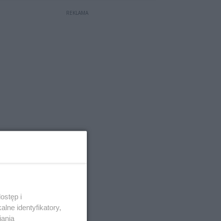
REKLAMA
ostęp i
lne identyfikatory,
iania