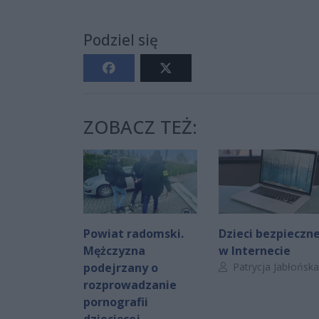
Podziel się
ZOBACZ TEŻ:
Powiat radomski.
Dzieci bezpieczn
Mężczyzna
w Internecie
Autor artykułu:
podejrzany o
Patrycja Jabłońska
rozprowadzanie
pornografii
dziecięcej