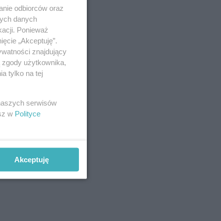
anie odbiorców oraz
nych danych
kacji. Ponieważ
ięcie „Akceptuję”.
ywatności znajdujący
ą zgody użytkownika,
 tylko na tej
 naszych serwisów
esz w
Polityce
Akceptuję