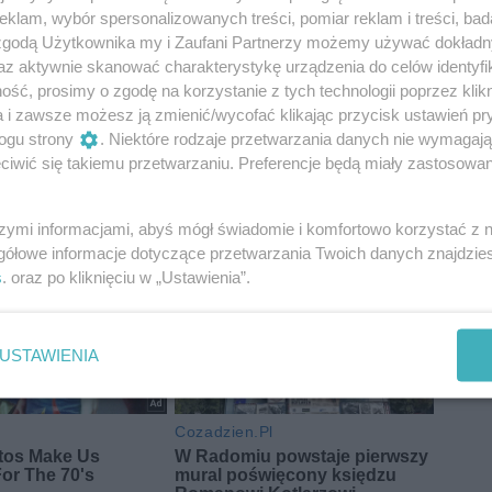
klam, wybór spersonalizowanych treści, pomiar reklam i treści, bad
 zgodą Użytkownika my i Zaufani Partnerzy możemy używać dokład
az aktywnie skanować charakterystykę urządzenia do celów identyfi
ść, prosimy o zgodę na korzystanie z tych technologii poprzez klikn
a i zawsze możesz ją zmienić/wycofać klikając przycisk ustawień pr
ogu strony
. Niektóre rodzaje przetwarzania danych nie wymagaj
iwić się takiemu przetwarzaniu. Preferencje będą miały zastosowania
szymi informacjami, abyś mógł świadomie i komfortowo korzystać z
gółowe informacje dotyczące przetwarzania Twoich danych znajdzi
s
. oraz po kliknięciu w „Ustawienia”.
USTAWIENIA