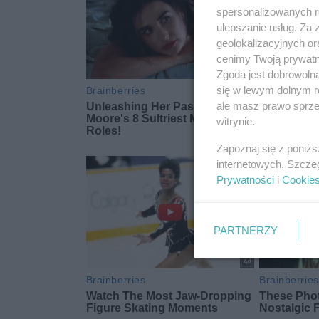
spersonalizowanych re
ulepszanie usług. Za
geolokalizacyjnych or
cenimy Twoją prywatno
Zgoda jest dobrowoln
się w lewym dolnym r
ale masz prawo sprzec
witrynie.
Zapoznaj się z poniż
internetowych. Szcze
Prywatności
i
Cookie
PARTNERZY