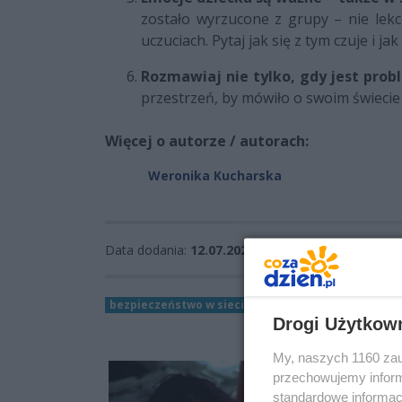
zostało wyrzucone z grupy – nie lekc
uczuciach. Pytaj jak się z tym czuje i 
Rozmawiaj nie tylko, gdy jest prob
przestrzeń, by mówiło o swoim świecie 
Więcej o autorze / autorach:
Weronika Kucharska
Data dodania:
12.07.2025 10:23
bezpieczeństwo w sieci
centralne biuro zwalczan
Drogi Użytkow
My, naszych 1160 zau
przechowujemy informa
standardowe informac