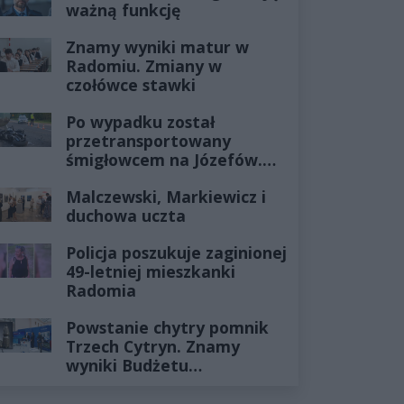
ważną funkcję
Znamy wyniki matur w
Radomiu. Zmiany w
czołówce stawki
Po wypadku został
przetransportowany
śmigłowcem na Józefów.
Historia mrozi krew w
Malczewski, Markiewicz i
żyłach
duchowa uczta
Policja poszukuje zaginionej
49-letniej mieszkanki
Radomia
Powstanie chytry pomnik
Trzech Cytryn. Znamy
wyniki Budżetu
Obywatelskiego 2027