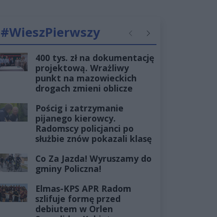
#WieszPierwszy
Poprzednie
Następne
400 tys. zł na dokumentację
projektową. Wrażliwy
punkt na mazowieckich
drogach zmieni oblicze
Pościg i zatrzymanie
pijanego kierowcy.
Radomscy policjanci po
służbie znów pokazali klasę
Co Za Jazda! Wyruszamy do
gminy Policzna!
Elmas-KPS APR Radom
szlifuje formę przed
debiutem w Orlen