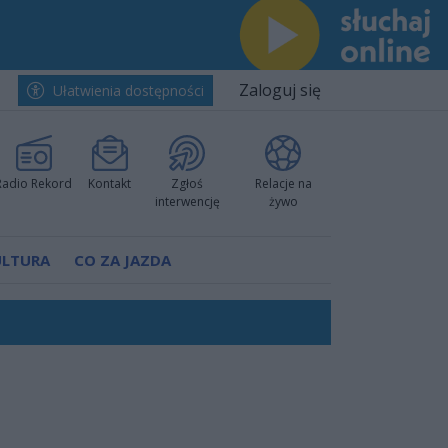
Zaloguj się
Ułatwienia dostępności
Radio Rekord
Kontakt
Zgłoś
Relacje na
interwencję
żywo
ULTURA
CO ZA JAZDA
ów pokazali klasę
rzowi
worzyć nową sportową tradycję"
ruchu