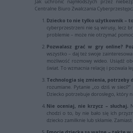
Jak uchronić najmłodszych przez niebezp
Centralne Biuro Zwalczania Cyberprzestępc
Dziecko to nie tylko użytkownik – 
cyberprzestrzeni nie są wirusy, lecz b
problemie – może nie otrzymać pomocy
Pozwalasz grać w gry online? Po
wszystko – daj też swoje zainteresowani
możliwość rozmowy wideo. Usiądź obo
świat. To wzmacnia relację i pozwala le
Technologia się zmienia, potrzeby d
rozumiane. Pytanie „co dziś w sieci?”
Dziecko potrzebuje dorosłego, który n
Nie oceniaj, nie krzycz – słuchaj.
N
chodzi o to, by nie bało się ich prz
dziecko zamilknie lub skłamie. Zamiast
Emocje dziecka są ważne – także w s