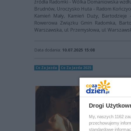
źródła Radomki - Wólka Domaniowska wzdł
Brudnów, Uroczysko Huta - Radom Kończyce
Kamień Mały, Kamień Duży, Bartodzieje -
Rowerowa Związku Gmin Radomka, Bartodz
Warszawska, ul. Przemysłowa, ul. Warszaws
Data dodania:
10.07.2025 15:08
Co Za Jazda
Co Za Jazda 2025
Drogi Użytkow
My, naszych 1162 zau
przechowujemy informa
standardowe informac