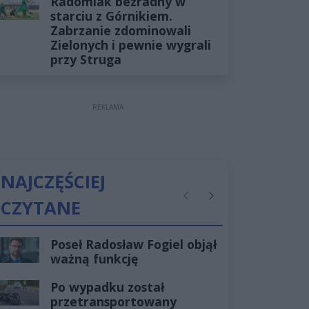
Radomiak bezradny w
starciu z Górnikiem.
Zabrzanie zdominowali
Zielonych i pewnie wygrali
przy Struga
REKLAMA
NAJCZĘŚCIEJ
CZYTANE
Poprzednie
Następne
Poseł Radosław Fogiel objął
ważną funkcję
Po wypadku został
przetransportowany