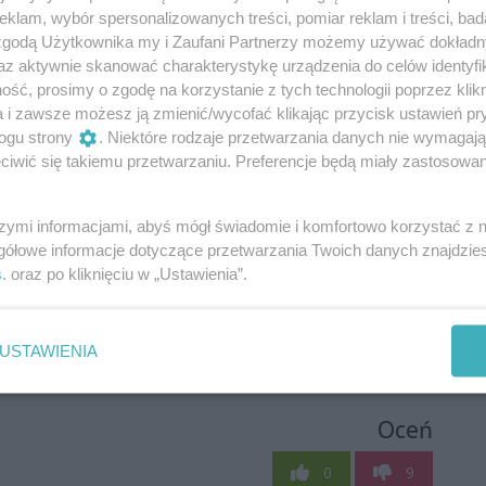
klam, wybór spersonalizowanych treści, pomiar reklam i treści, bad
 zgodą Użytkownika my i Zaufani Partnerzy możemy używać dokład
az aktywnie skanować charakterystykę urządzenia do celów identyfi
ść, prosimy o zgodę na korzystanie z tych technologii poprzez klikn
a i zawsze możesz ją zmienić/wycofać klikając przycisk ustawień pr
ogu strony
. Niektóre rodzaje przetwarzania danych nie wymagaj
iwić się takiemu przetwarzaniu. Preferencje będą miały zastosowania
szymi informacjami, abyś mógł świadomie i komfortowo korzystać z
gółowe informacje dotyczące przetwarzania Twoich danych znajdzi
s
. oraz po kliknięciu w „Ustawienia”.
USTAWIENIA
Oceń
0
9