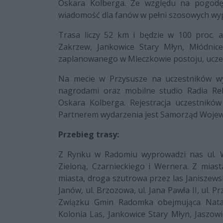
Oskara Kolberga. Ze względu na pogodę 
wiadomość dla fanów w pełni szosowych wy
Trasa liczy 52 km i będzie w 100 proc. as
Zakrzew, Jankowice Stary Młyn, Młódnic
zaplanowanego w Mleczkowie postoju, uczestn
Na mecie w Przysusze na uczestników wyp
nagrodami oraz mobilne studio Radia Re
Oskara Kolberga. Rejestracja uczestników
Partnerem wydarzenia jest Samorząd Woje
Przebieg trasy:
Z Rynku w Radomiu wyprowadzi nas ul. Wo
Zieloną, Czarnieckiego i Wernera. Z miast
miasta, droga szutrowa przez las Janiszewsk
Janów, ul. Brzozowa, ul. Jana Pawła II, ul. 
Związku Gmin Radomka obejmująca Natali
Kolonia Las, Jankowice Stary Młyn, Jaszowi