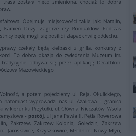
trasa została nieco zmieniona, chociaż to dobra
praw.
faltowa. Obejmuje miejscowości takie jak: Natalin,
e, Kamień Duży, Zagórze czy Romualdów. Podczas
icy będą mogli się posilić i złapać chwilę oddechu.
rawy czekały będą kiełbaski z grilla, konkursy z
kord. To dobra okazja do zwiedzenia Muzeum im.
 tradycyjnie odbywa się przez aplikację Decathlon.
wództwa Mazowieckiego.
lność, a potem pojedziemy ul. Reja, Okulickiego,
a natomiast wyprowadzi nas ul. Azaliowa. - granica
i w kierunku Przytułki, ul. Główna, Nieczatów, Wsola
Przemysłowa -
postój
, ul Jana Pawła II, Pętla Rowerowa
n, Zakrzew, Zakrzew Kolonia, Golędzin, Zakrzew
ce, Jarosławice, Krzyszkowice, Młódnice, Nowy Młyn,