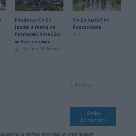
a
Finałowa Co Za
Co Za Jazda! do
Jazda! z metą na
Rzeczniowa
Autor artykułu:
Festiwalu Smaków
ct
w Rzeczniowie
Autor artykułu:
Zuzanna Markiewicz
Podpis
Dodaj
komentarz
ozpoczynania dyskusji prowadzonej przez naszych