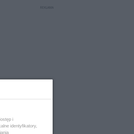
REKLAMA
ostęp i
lne identyfikatory,
iania