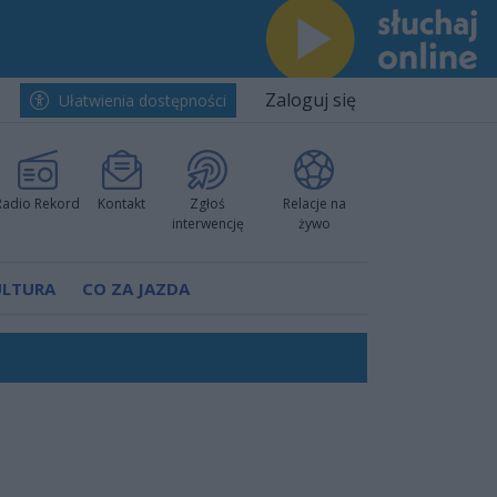
Zaloguj się
Ułatwienia dostępności
Radio Rekord
Kontakt
Zgłoś
Relacje na
interwencję
żywo
ULTURA
CO ZA JAZDA
h i pewnie wygrali przy Struga