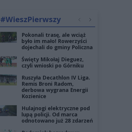
#WieszPierwszy
Poprzednie
Następne
Pokonali trasę, ale wciąż
było im mało! Rowerzyści
dojechali do gminy Policzna
Święty Mikołaj Dieguez,
czyli wnioski po Górniku
Ruszyła Decathlon IV Liga.
Remis Broni Radom,
derbowa wygrana Energii
Kozienice
Hulajnogi elektryczne pod
lupą policji. Od marca
odnotowano już 28 zdarzeń