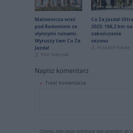
Malownicza wieś
Co Za Jazda! Ultr
pod Radomiem ze
2025: 106,2 km na
słynnymi ruinami.
zakończenie
Wyruszy tam Co Za
sezonu
Autor artykułu:
Jazda!
Krzysztof Pękała
Autor artykułu:
Piotr Stańczak
Napisz komentarz
Treść komentarza
Chcemy, żeby nasze publikacje były powodem do r