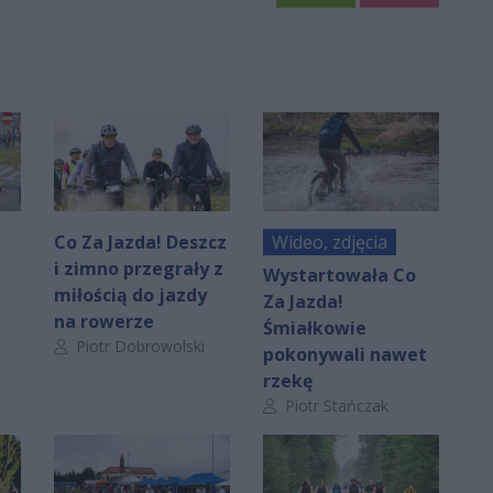
Co Za Jazda! Deszcz
Wideo, zdjęcia
i zimno przegrały z
Wystartowała Co
miłością do jazdy
Za Jazda!
na rowerze
Śmiałkowie
Autor artykułu:
Piotr Dobrowolski
pokonywali nawet
rzekę
Autor artykułu:
Piotr Stańczak