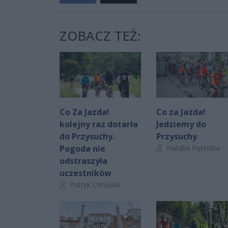
ZOBACZ TEŻ:
Co Za Jazda!
Co za Jazda!
kolejny raz dotarła
Jedziemy do
do Przysuchy.
Przysuchy
Autor artykułu:
Pogoda nie
Natalia Pętelska
odstraszyła
uczestników
Autor artykułu:
Patryk Chruślak