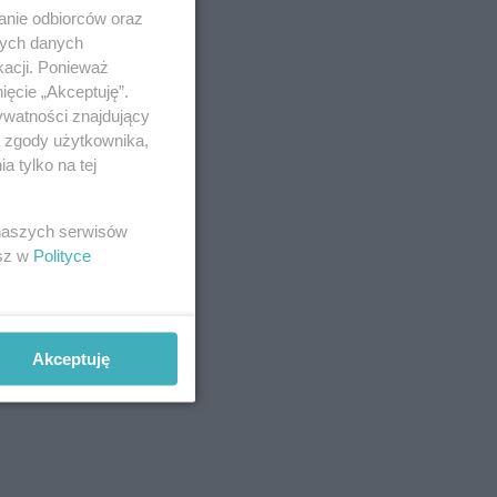
anie odbiorców oraz
nych danych
kacji. Ponieważ
ięcie „Akceptuję”.
ywatności znajdujący
ą zgody użytkownika,
 tylko na tej
 naszych serwisów
esz w
Polityce
Akceptuję