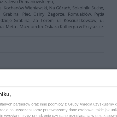
uż zalewu Domaniowskiego,
, Kochanów Wieniawski, Na Górach, Sokolniki Suche,
 Grabina, Plec, Osiny, Zagórze, Romualdów, Pętla
ieje Grabina, Za Torem, ul. Kościuszkowców, ul.
ka, Meta - Muzeum Im. Oskara Kolberga w Przysusze.
niku,
fanych partnerów oraz inne podmioty z Grupy 4media uzyskujemy d
cje na urządzeniu oraz przetwarzamy dane osobowe, takie jak unika
je wysyłane przez urządzenie czy dane przeglądania w celu zapewn