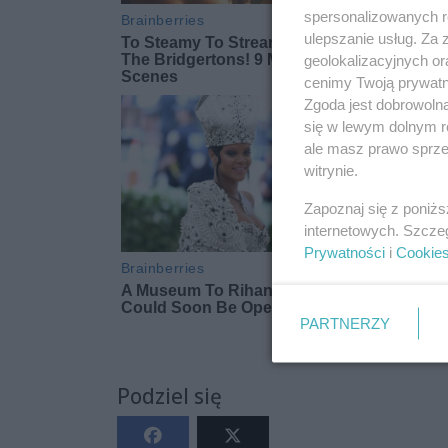
spersonalizowanych re
ulepszanie usług. Za
geolokalizacyjnych or
cenimy Twoją prywatno
Zgoda jest dobrowoln
się w lewym dolnym r
ale masz prawo sprzec
witrynie.
Zapoznaj się z poniż
internetowych. Szcze
Prywatności
i
Cookie
PARTNERZY
Podziel się