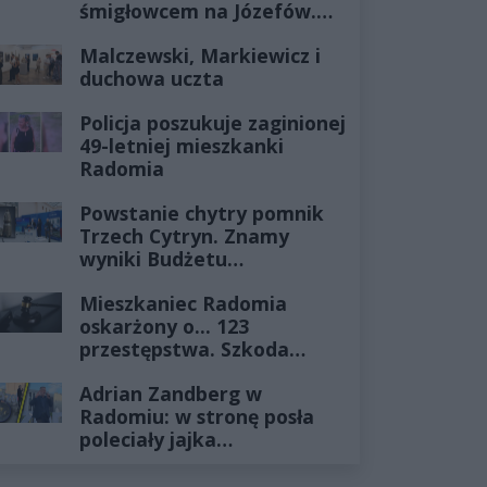
śmigłowcem na Józefów.
Historia mrozi krew w
Malczewski, Markiewicz i
żyłach
duchowa uczta
Policja poszukuje zaginionej
49-letniej mieszkanki
Radomia
Powstanie chytry pomnik
Trzech Cytryn. Znamy
wyniki Budżetu
Obywatelskiego 2027
Mieszkaniec Radomia
oskarżony o... 123
przestępstwa. Szkoda
wyceniona na ponad milion
Adrian Zandberg w
złotych
Radomiu: w stronę posła
poleciały jajka…