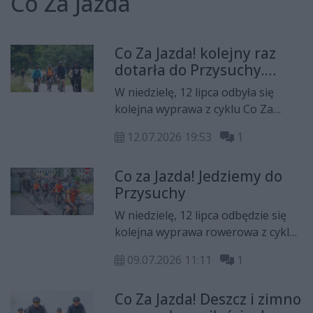
Co Za Jazda
Co Za Jazda! kolejny raz
dotarła do Przysuchy.
Pogoda nie odstraszyła
W niedzielę, 12 lipca odbyła się
uczestników
kolejna wyprawa z cyklu Co Za
Jazda! Tym razem rowerzyści
12.07.2026 19:53
1
wybrali się do Przysuchy. Mimo że
pogoda nie rozpieszczała, na metę
Co za Jazda! Jedziemy do
uczestnicy dotarli pełni energii i z
Przysuchy
uśmiechami na twarzach.
W niedzielę, 12 lipca odbędzie się
kolejna wyprawa rowerowa z cyklu
Co za Jazda!
09.07.2026 11:11
1
Co Za Jazda! Deszcz i zimno