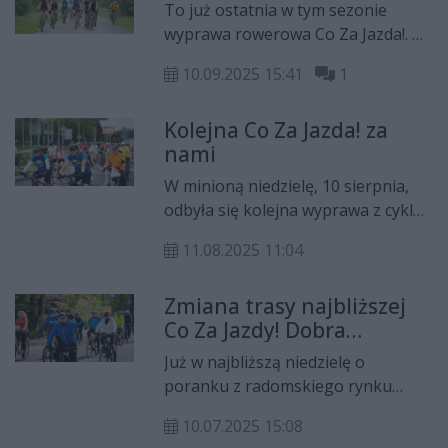
potrawy przygotowane przez koła
To już ostatnia w tym sezonie
gospodyń wiejskich i nagrody
wyprawa rowerowa Co Za Jazda!. W
związane z podsumowaniem
niedzielę, 14 września rowerzyści
sezonu.
10.09.2025 15:41
1
wyruszą do Rzeczniowa. Na mecie
czekać będą nie tylko konkursy z
Kolejna Co Za Jazda! za
nagrodami, medale i poczęstunek.
nami
Chętni będą też mogli wziąć udział
w Festiwalu Smaków.
W minioną niedzielę, 10 sierpnia,
odbyła się kolejna wyprawa z cyklu
Co Za Jazda! Tym razem rowerzyści
11.08.2025 11:04
wybrali się do Garbatki-Letnisko.
Zmiana trasy najbliższej
Co Za Jazdy! Dobra
wiadomość dla szosowców
Już w najbliższą niedzielę o
- będzie tylko asfalt!
poranku z radomskiego rynku
wyruszy czwarta już w tym sezonie
10.07.2025 15:08
Co Za Jazda! Tym razem miłośnicy