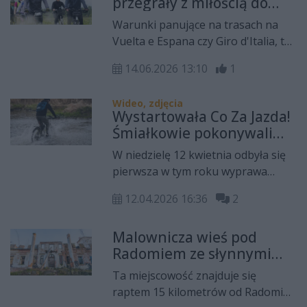
przegrały z miłością do
jazdy na rowerze
Warunki panujące na trasach na
Vuelta e Espana czy Giro d'Italia, to
pikuś w porównaniu z tym, w jakich
14.06.2026 13:10
1
warunkach jechali uczestnicy
niedzielnej Co Za Jazdy!
Wideo, zdjęcia
Wystartowała Co Za Jazda!
Śmiałkowie pokonywali
nawet rzekę
W niedzielę 12 kwietnia odbyła się
pierwsza w tym roku wyprawa
rowerowa w ramach naszej akcji Co
12.04.2026 16:36
2
Za Jazda! Pół tysiąca cyklistów w
różnym wieku pokonało trasę z
Malownicza wieś pod
centrum Radomia do Bartodziejów.
Radomiem ze słynnymi
Za niespełna miesiąc celem będzie
ruinami. Wyruszy tam Co
ziemia szydłowiecka.
Ta miejscowość znajduje się
Za Jazda!
raptem 15 kilometrów od Radomia,