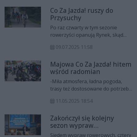
kolarstwa ruszą do Muzeum im.
Co Za Jazda! ruszy do
Oskara Kolberga w Przysusze. Z
Przysuchy
uwagi na warunki atmosferyczne
trasa przejazdu uległa zmianie i
Po raz czwarty w tym sezonie
poprowadzi rowerzystów wyłącznie
rowerzyści opanują Rynek, skąd
asfaltem.
wyruszą do Przysuchy. Na mecie na
09.07.2025 11:58
uczestników czekać będą konkursy
z nagrodami i poczęstunek.
Majowa Co Za Jazda! hitem
wśród radomian
-Miła atmosfera, ładna pogoda,
trasy też dostosowane do potrzeb
różnych rowerzystów – mówił Piotr,
11.05.2025 18:54
uczestnik wyprawy rowerowej Co
Za Jazda! Trudno się nie zgodzić,
Zakończył się kolejny
wydarzenie przyjazne jest
sezon wypraw
wszystkim fanom przygód i dwóch
rowerowych Co Za Jazda!
kółek. Tym razem rowerzyści
Siedem wypraw rowerowych, cztery