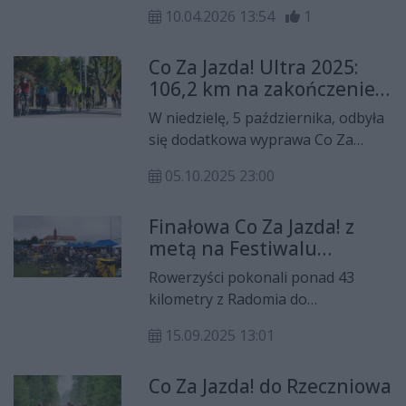
w gminie Jastrzębia. Bartodzieje to
10.04.2026 13:54
1
idealny wybór dla turystów, którzy
nie lubią zgiełku i zatłoczonych
Co Za Jazda! Ultra 2025:
szlaków. Wieś odwiedzą też
106,2 km na zakończenie
uczestnicy naszej, rowerowej akcji
sezonu
Co Za Jazda!
W niedzielę, 5 października, odbyła
się dodatkowa wyprawa Co Za
Jazda! Ultra. Uczestnicy przejechali
05.10.2025 23:00
106,2 km z Radomia przez Iłżę i
Szydłowiec do Muzeum Wsi
Finałowa Co Za Jazda! z
Radomskiej, zamykając tegoroczny
metą na Festiwalu
sezon rowerowy.
Smaków w Rzeczniowie
Rowerzyści pokonali ponad 43
kilometry z Radomia do
Rzeczniowa. Finałowy przejazd
15.09.2025 13:01
peletonu Co Za Jazda! zakończył się
na Festiwalu Smaków, gdzie na
Co Za Jazda! do Rzeczniowa
uczestników czekały smakowite