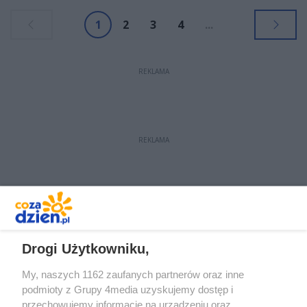
1
2
3
4
...
REKLAMA
REKLAMA
REKLAMA
Drogi Użytkowniku,
My, naszych 1162 zaufanych partnerów oraz inne
podmioty z Grupy 4media uzyskujemy dostęp i
przechowujemy informacje na urządzeniu oraz