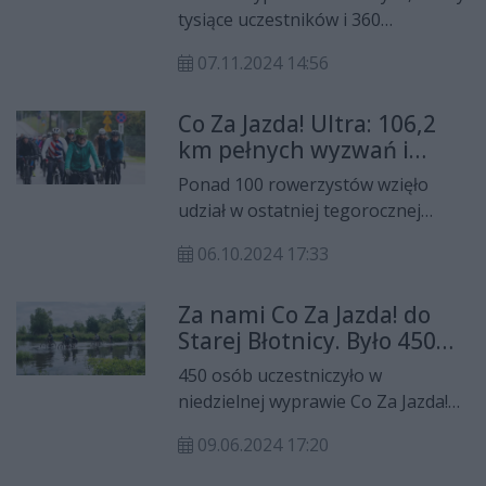
wybrali się do Szydłowca, by u stóp
tysiące uczestników i 360
Zamku skorzystać ze smacznego
przejechanych kilometrów -
poczęstunku.
07.11.2024 14:56
Stowarzyszenie Co Za Jazda! oraz
Rekord Grupa Mediowa
Co Za Jazda! Ultra: 106,2
podsumowały kolejną edycję
km pełnych wyzwań i
rowerowych wypraw. Nie zabrakło
radości
podziękowań dla wszystkich
Ponad 100 rowerzystów wzięło
partnerów oraz uczestników za
udział w ostatniej tegorocznej
zaangażowanie i aktywność.
wyprawie Co Za Jazda! Ultra.
06.10.2024 17:33
Uczestnicy pokonali imponującą
trasę o długości 106,2 km. Dystans
Za nami Co Za Jazda! do
nawiązuje do częstotliwości Radia
Starej Błotnicy. Było 450
Rekord – 106,2 FM.
rowerzystów!
450 osób uczestniczyło w
niedzielnej wyprawie Co Za Jazda!
do Starej Błotnicy. Rowerzyści mieli
09.06.2024 17:20
do pokonania 40-kilometrową
trasę.