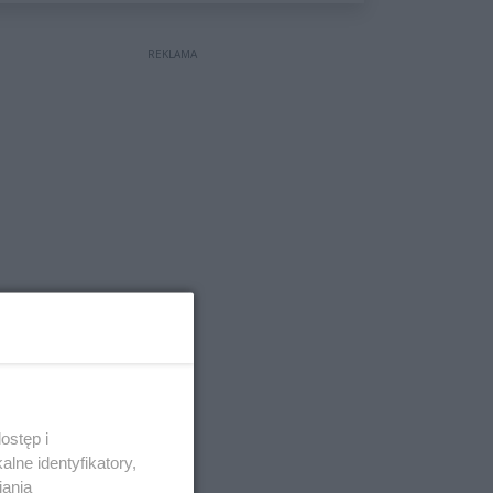
wyceniona na ponad milion
złotych
REKLAMA
ostęp i
lne identyfikatory,
iania