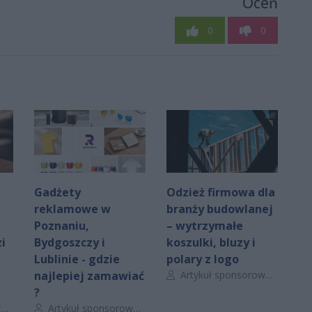
Oceń
0
0
Gadżety
Odzież firmowa dla
reklamowe w
branży budowlanej
Poznaniu,
– wytrzymałe
i
Bydgoszczy i
koszulki, bluzy i
Lublinie - gdzie
polary z logo
Autor artykułu:
najlepiej zamawiać
Artykuł sponsorowany
?
Autor artykułu:
y
Artykuł sponsorowany