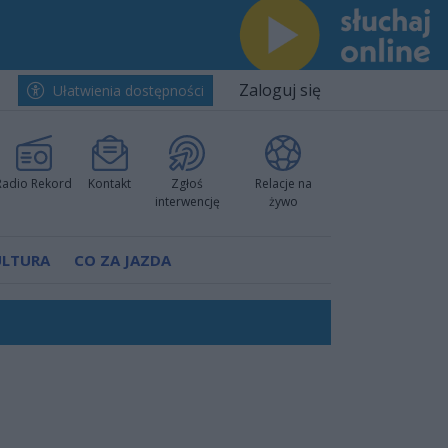
Zaloguj się
Ułatwienia dostępności
Radio Rekord
Kontakt
Zgłoś
Relacje na
interwencję
żywo
ULTURA
CO ZA JAZDA
nkurencyjne w Ustce!
ano umowę
Polski
 decyzję prokuratury
ów pokazali klasę
worzyć nową sportową tradycję"
ruchu