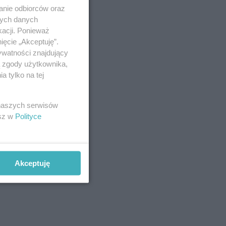
anie odbiorców oraz
nych danych
kacji. Ponieważ
ięcie „Akceptuję”.
ywatności znajdujący
ą zgody użytkownika,
 tylko na tej
 naszych serwisów
esz w
Polityce
Akceptuję