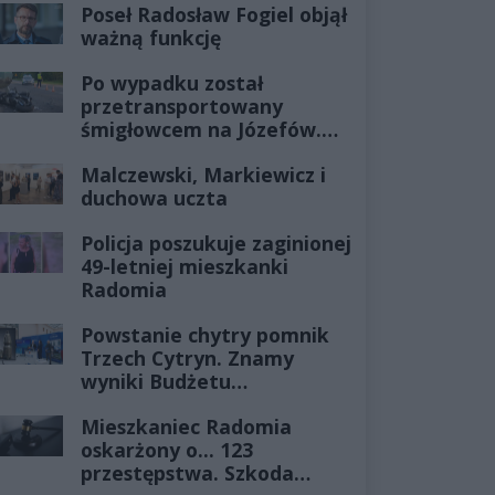
Poseł Radosław Fogiel objął
ważną funkcję
Po wypadku został
przetransportowany
śmigłowcem na Józefów.
Historia mrozi krew w
Malczewski, Markiewicz i
żyłach
duchowa uczta
Policja poszukuje zaginionej
49-letniej mieszkanki
Radomia
Powstanie chytry pomnik
Trzech Cytryn. Znamy
wyniki Budżetu
Obywatelskiego 2027
Mieszkaniec Radomia
oskarżony o... 123
przestępstwa. Szkoda