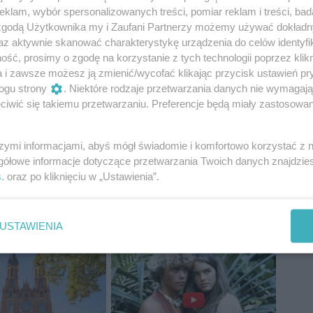
klam, wybór spersonalizowanych treści, pomiar reklam i treści, bad
edziała: „Sorry nie dbam cokto o mnie myśli..
 zgodą Użytkownika my i Zaufani Partnerzy możemy używać dokład
o myśle ... A akurat z tym mam racje...Osoby
az aktywnie skanować charakterystykę urządzenia do celów identyfi
ść, prosimy o zgodę na korzystanie z tych technologii poprzez klikn
hwilę później pojawiła się grafika, na której napis
a i zawsze możesz ją zmienić/wycofać klikając przycisk ustawień pr
ry głośno przeklina niż małym, cichym sku***synem.”.
ogu strony
. Niektóre rodzaje przetwarzania danych nie wymagaj
ozwańczej celebrytki. Szczerze, to ja już nawet tego
iwić się takiemu przetwarzaniu. Preferencje będą miały zastosowania
szymi informacjami, abyś mógł świadomie i komfortowo korzystać z
gółowe informacje dotyczące przetwarzania Twoich danych znajdzi
s
. oraz po kliknięciu w „Ustawienia”.
upa
patrycja
mikuła
USTAWIENIA