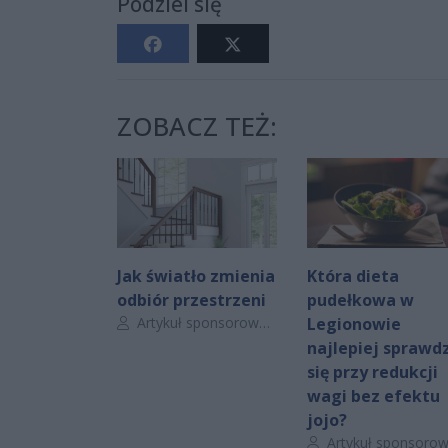
Podziel się
ZOBACZ TEŻ:
Jak światło zmienia
Która dieta
odbiór przestrzeni
pudełkowa w
Autor artykułu:
Artykuł sponsorowany
Legionowie
najlepiej sprawdz
się przy redukcji
wagi bez efektu
jojo?
Autor artykułu:
Artykuł sponsorowan