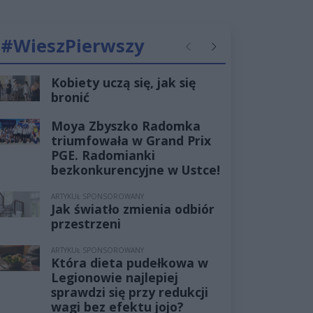
#WieszPierwszy
Poprzednie
Następne
Kobiety uczą się, jak się
bronić
Moya Zbyszko Radomka
triumfowała w Grand Prix
PGE. Radomianki
bezkonkurencyjne w Ustce!
ARTYKUŁ SPONSOROWANY
Jak światło zmienia odbiór
przestrzeni
ARTYKUŁ SPONSOROWANY
Która dieta pudełkowa w
Legionowie najlepiej
sprawdzi się przy redukcji
wagi bez efektu jojo?