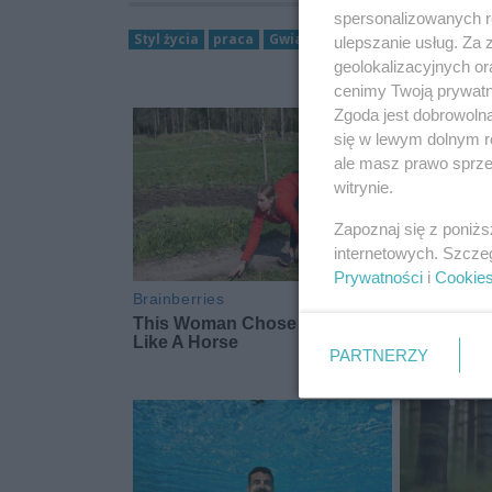
spersonalizowanych re
Styl życia
praca
Gwiazdy
macierzyństwo
Siw
ulepszanie usług. Za
geolokalizacyjnych or
cenimy Twoją prywatno
Zgoda jest dobrowoln
się w lewym dolnym r
ale masz prawo sprzec
witrynie.
Zapoznaj się z poniż
internetowych. Szcze
Prywatności
i
Cookie
PARTNERZY