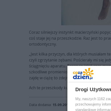
Coraz silniejszy instynkt macierzyński popy
coś staje jej na przeszkodzie. Raz jest to pr
ortodontyczny.
„Jest kilka przyczyn, dla których musiałam 
czyli zgrzytanie zębami. Pościerały mi się j
ściągnięciu aparatu. Teraz co jakiś czas ma
szkodliwe promieniowanie. To mogłoby zaszko
zajdę w ciążę to zdejmę aparat wcześniej, bo
Ach te przeszkody ku macierzyństwu.
Drogi Użytkow
My, naszych 1162 zau
przechowujemy informa
Data dodania:
15.09.2015 09:18
standardowe informac