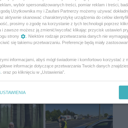
klam, wybór spersonalizowanych treści, pomiar reklam i treści, bad
iec
natalia
ortodontyczny
 zgodą Użytkownika my i Zaufani Partnerzy możemy używać dokład
az aktywnie skanować charakterystykę urządzenia do celów identyfi
ść, prosimy o zgodę na korzystanie z tych technologii poprzez klikn
a i zawsze możesz ją zmienić/wycofać klikając przycisk ustawień pr
ogu strony
. Niektóre rodzaje przetwarzania danych nie wymagaj
iwić się takiemu przetwarzaniu. Preferencje będą miały zastosowania
szymi informacjami, abyś mógł świadomie i komfortowo korzystać z
gółowe informacje dotyczące przetwarzania Twoich danych znajdzi
s
. oraz po kliknięciu w „Ustawienia”.
USTAWIENIA