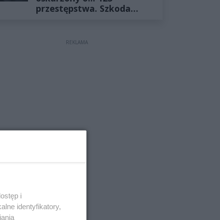
przestępstwa. Szkoda
wyceniona na ponad milion
złotych
REKLAMA
ostęp i
lne identyfikatory,
iania