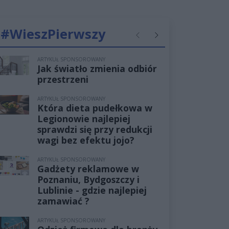
#WieszPierwszy
Poprzednie
Następne
ARTYKUŁ SPONSOROWANY
Jak światło zmienia odbiór
przestrzeni
ARTYKUŁ SPONSOROWANY
Która dieta pudełkowa w
Legionowie najlepiej
sprawdzi się przy redukcji
wagi bez efektu jojo?
ARTYKUŁ SPONSOROWANY
Gadżety reklamowe w
Poznaniu, Bydgoszczy i
Lublinie - gdzie najlepiej
zamawiać ?
ARTYKUŁ SPONSOROWANY