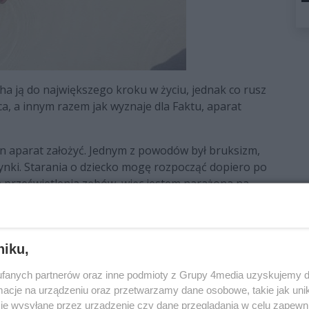
cha ją do największego kroku w życiu, jednak co rusz
aca, a innym razem jak wyznaje dla Faktu, aparat
ten aparat założyć. Jednym z powodów był bruksizm,
edynki. Starania o dziecko mogę rozpocząć dopiero po
m prześwietlenia zębów, więc jestem narażona na
dzić dziecku dopiero za 7 miesięcy. Jeśli wcześniej
 zdrowie dziecka jest najważniejsze”
niku,
fanych partnerów oraz inne podmioty z Grupy 4media uzyskujemy d
cje na urządzeniu oraz przetwarzamy dane osobowe, takie jak unika
je wysyłane przez urządzenie czy dane przeglądania w celu zapewn