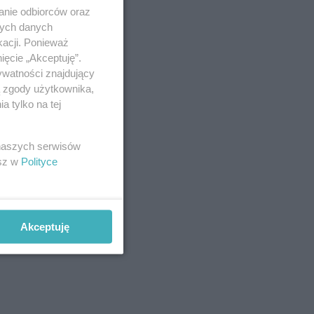
anie odbiorców oraz
nych danych
kacji. Ponieważ
ięcie „Akceptuję”.
ywatności znajdujący
ą zgody użytkownika,
 tylko na tej
 naszych serwisów
esz w
Polityce
Akceptuję