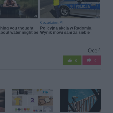
Oceń
0
0