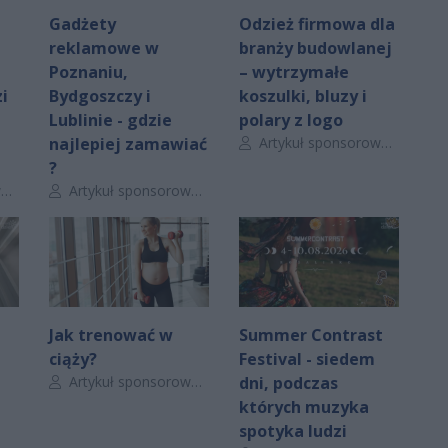
Gadżety
Odzież firmowa dla
reklamowe w
branży budowlanej
Poznaniu,
– wytrzymałe
i
Bydgoszczy i
koszulki, bluzy i
Lublinie - gdzie
polary z logo
Autor artykułu:
najlepiej zamawiać
Artykuł sponsorowany
?
Autor artykułu:
y
Artykuł sponsorowany
Jak trenować w
Summer Contrast
ciąży?
Festival - siedem
Autor artykułu:
Artykuł sponsorowany
dni, podczas
których muzyka
spotyka ludzi