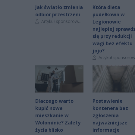
Jak światło zmienia
Która dieta
odbiór przestrzeni
pudełkowa w
Autor artykułu:
Artykuł sponsorowany
Legionowie
najlepiej sprawdz
się przy redukcji
wagi bez efektu
jojo?
Autor artykułu:
Artykuł sponsorowan
Dlaczego warto
Postawienie
kupić nowe
kontenera bez
mieszkanie w
zgłoszenia –
Wołominie? Zalety
najważniejsze
życia blisko
informacje