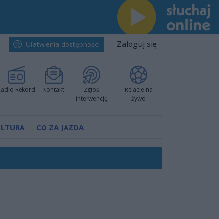
Zaloguj się
Ułatwienia dostępności
Radio Rekord
Kontakt
Zgłoś
Relacje na
interwencję
żywo
ULTURA
CO ZA JAZDA
ano umowę
Polski
 decyzję prokuratury
ów pokazali klasę
worzyć nową sportową tradycję"
ruchu