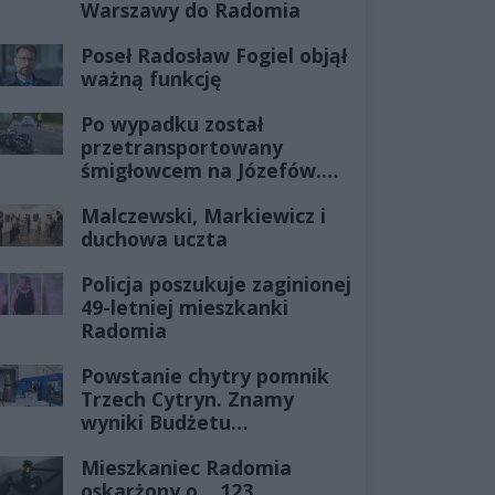
Warszawy do Radomia
Poseł Radosław Fogiel objął
ważną funkcję
Po wypadku został
przetransportowany
śmigłowcem na Józefów.
Historia mrozi krew w
Malczewski, Markiewicz i
żyłach
duchowa uczta
Policja poszukuje zaginionej
49-letniej mieszkanki
Radomia
Powstanie chytry pomnik
Trzech Cytryn. Znamy
wyniki Budżetu
Obywatelskiego 2027
Mieszkaniec Radomia
oskarżony o... 123