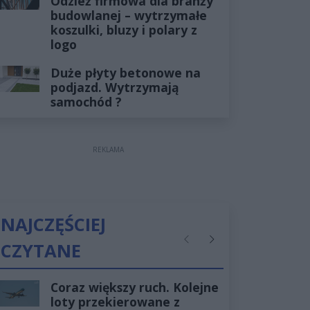
Odzież firmowa dla branży
budowlanej – wytrzymałe
koszulki, bluzy i polary z
logo
Duże płyty betonowe na
podjazd. Wytrzymają
samochód ?
REKLAMA
NAJCZĘŚCIEJ
CZYTANE
Poprzednie
Następne
Coraz większy ruch. Kolejne
loty przekierowane z