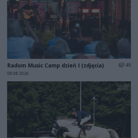
Liczba zd
Radom Music Camp dzień I (zdjęcia)
49
Data dodania galerii:
08.08.2026