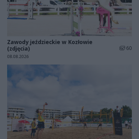
Zawody jeździeckie w Kozłowie
Liczba zd
(zdjęcia)
60
Data dodania galerii:
08.08.2026