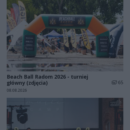
Beach Ball Radom 2026 - turniej
Liczba zd
główny (zdjęcia)
65
Data dodania galerii:
08.08.2026