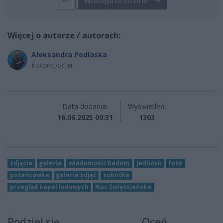
Więcej o autorze / autorach:
Aleksandra Podlaska
Fotoreporter
Data dodania:
Wyświetleń:
16.06.2025 00:31
1303
zdjęcia
galeria
wiadomości Radom
Jedlińsk
foto
potańcówka
galeria zdjęć
sobótka
przegląd kapel ludowych
Noc Świętojańska
Podziel się
Oceń