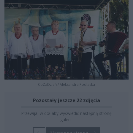
CoZaDzień
/
Aleksandra Podlaska
Pozostały jeszcze 22 zdjęcia
Przewijaj w dół aby wyświetlić następną stronę
galerii.
Następna strona