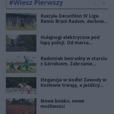
#Wiesz Pierwszy
Poprzednie
Następ
Ruszyła Decathlon IV Liga.
Remis Broni Radom, derbowa
wygrana Energii Kozienice
Hulajnogi elektryczne pod
lupą policji. Od marca
odnotowano już 28 zdarzeń
Radomiak bezradny w starciu
z Górnikiem. Zabrzanie
zdominowali Zielonych i
pewnie wygrali przy Struga
Elegancja w siodle! Zawody w
Kozłowie trwają, a jeźdźcy
zachwycają swoim strojem
Nowe boisko, nowe
możliwości