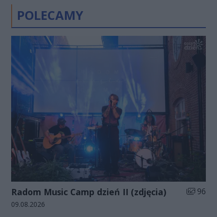
POLECAMY
Liczba zd
Radom Music Camp dzień II (zdjęcia)
96
Data dodania galerii:
09.08.2026