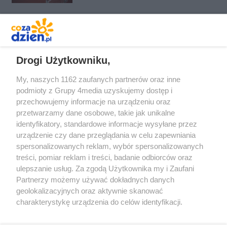
REKLAMA
Drogi Użytkowniku,
My, naszych 1162 zaufanych partnerów oraz inne
podmioty z Grupy 4media uzyskujemy dostęp i
przechowujemy informacje na urządzeniu oraz
przetwarzamy dane osobowe, takie jak unikalne
identyfikatory, standardowe informacje wysyłane przez
urządzenie czy dane przeglądania w celu zapewniania
spersonalizowanych reklam, wybór spersonalizowanych
Redakcja
Reklama
Prywatność
Praca Łódź
treści, pomiar reklam i treści, badanie odbiorców oraz
the:protocol
ulepszanie usług. Za zgodą Użytkownika my i Zaufani
Partnerzy możemy używać dokładnych danych
geolokalizacyjnych oraz aktywnie skanować
charakterystykę urządzenia do celów identyfikacji.
Ponieważ cenimy Twoją prywatność, prosimy o zgodę na
Szukaj
korzystanie z tych technologii poprzez kliknięcie