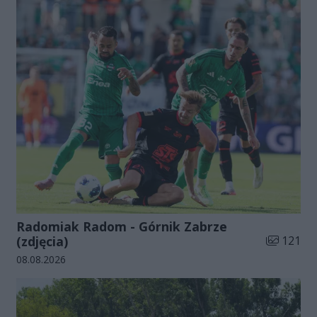
Radomiak Radom - Górnik Zabrze
Liczba zdj
(zdjęcia)
121
Data dodania galerii:
08.08.2026