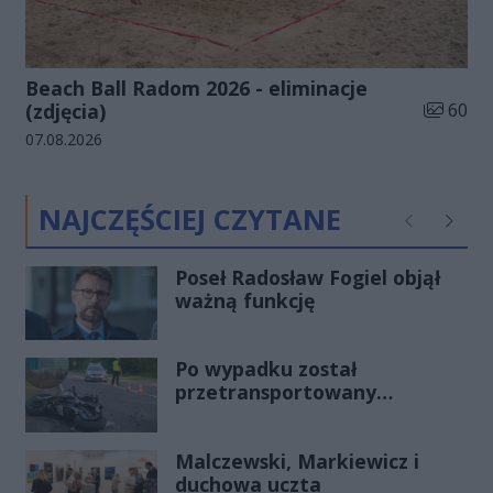
Beach Ball Radom 2026 - eliminacje
Liczba zd
(zdjęcia)
60
Data dodania galerii:
07.08.2026
NAJCZĘŚCIEJ CZYTANE
Poprzednie
Następ
Poseł Radosław Fogiel objął
ważną funkcję
Po wypadku został
przetransportowany
śmigłowcem na Józefów.
Historia mrozi krew w żyłach
Malczewski, Markiewicz i
duchowa uczta