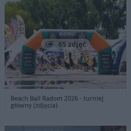
Liczba zdjęć
65 zdjęć
Beach Ball Radom 2026 - turniej
główny (zdjęcia)