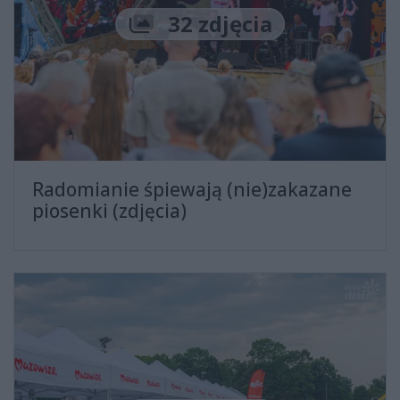
Liczba zdjęć
32 zdjęcia
Radomianie śpiewają (nie)zakazane
piosenki (zdjęcia)