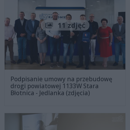
Liczba zdjęć
11 zdjęć
Podpisanie umowy na przebudowę
drogi powiatowej 1133W Stara
Błotnica - Jedlanka (zdjęcia)