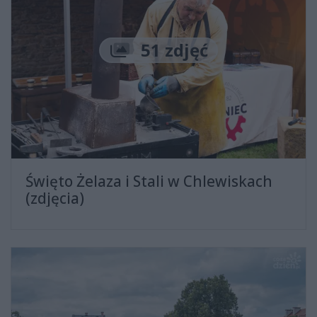
Liczba zdjęć
51 zdjęć
Święto Żelaza i Stali w Chlewiskach
(zdjęcia)