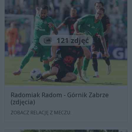
Liczba zdjęć
121 zdjęć
Radomiak Radom - Górnik Zabrze
(zdjęcia)
ZOBACZ RELACJĘ Z MECZU: