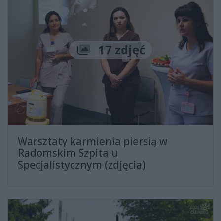
Liczba zdjęć
17 zdjęć
Warsztaty karmienia piersią w
Radomskim Szpitalu
Specjalistycznym (zdjęcia)