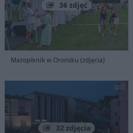
Liczba zdjęć
36 zdjęć
Mazopiknik w Orońsku (zdjęcia)
Liczba zdjęć
32 zdjęcia