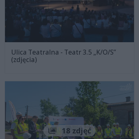
Ulica Teatralna - Teatr 3.5 „K/O/S”
(zdjęcia)
Liczba zdjęć
18 zdjęć