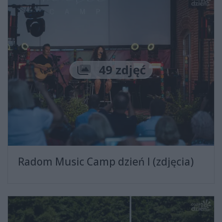
Liczba zdjęć
49 zdjęć
Radom Music Camp dzień I (zdjęcia)