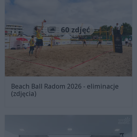
Liczba zdjęć
60 zdjęć
Beach Ball Radom 2026 - eliminacje
(zdjęcia)