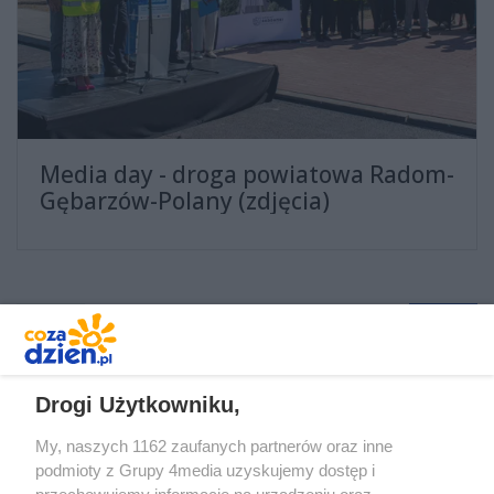
Media day - droga powiatowa Radom-
Gębarzów-Polany (zdjęcia)
1
2
3
4
...
Drogi Użytkowniku,
My, naszych 1162 zaufanych partnerów oraz inne
podmioty z Grupy 4media uzyskujemy dostęp i