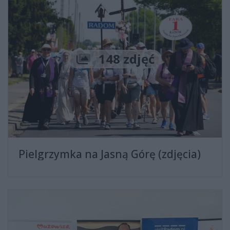
Liczba zdjęć
148 zdjęć
Pielgrzymka na Jasną Górę (zdjęcia)