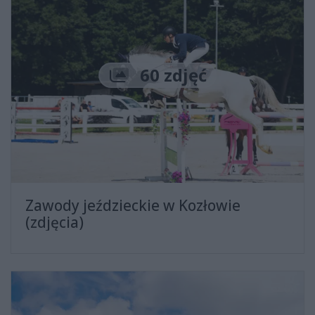
Liczba zdjęć
60 zdjęć
Zawody jeździeckie w Kozłowie
(zdjęcia)