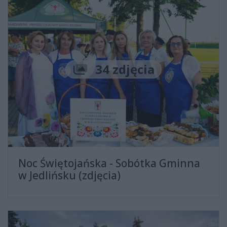
Liczba zdjęć
34 zdjęcia
Noc Świętojańska - Sobótka Gminna
w Jedlińsku (zdjęcia)