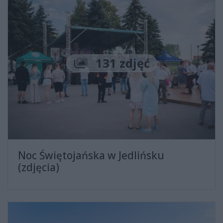
Liczba zdjęć
131 zdjęć
Noc Świętojańska w Jedlińsku
(zdjęcia)