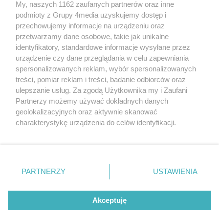
My, naszych 1162 zaufanych partnerów oraz inne
podmioty z Grupy 4media uzyskujemy dostęp i
przechowujemy informacje na urządzeniu oraz
przetwarzamy dane osobowe, takie jak unikalne
identyfikatory, standardowe informacje wysyłane przez
urządzenie czy dane przeglądania w celu zapewniania
spersonalizowanych reklam, wybór spersonalizowanych
Redakcja
Reklama
Prywatność
Praca Łódź
treści, pomiar reklam i treści, badanie odbiorców oraz
the:protocol
ulepszanie usług. Za zgodą Użytkownika my i Zaufani
Partnerzy możemy używać dokładnych danych
geolokalizacyjnych oraz aktywnie skanować
charakterystykę urządzenia do celów identyfikacji.
Ponieważ cenimy Twoją prywatność, prosimy o zgodę na
Szukaj
korzystanie z tych technologii poprzez kliknięcie
„Akceptuję”. Zgoda jest dobrowolna i zawsze możesz ją
zmienić/wycofać klikając przycisk ustawień prywatności
Facebook.com
Youtube.com
PARTNERZY
USTAWIENIA
znajdujący się w lewym dolnym rogu strony
. Niektóre
rodzaje przetwarzania danych nie wymagają zgody
użytkownika, ale masz prawo sprzeciwić się takiemu
Akceptuję
przetwarzaniu. Preferencje będą miały zastosowania tylko