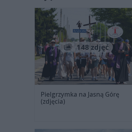
Liczba zdjęć
148 zdjęć
Pielgrzymka na Jasną Górę
(zdjęcia)