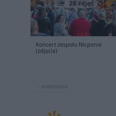
Liczba zdjęć
28 zdjęć
Koncert zespołu Nicponie
(zdjęcia)
POPRZEDNIA