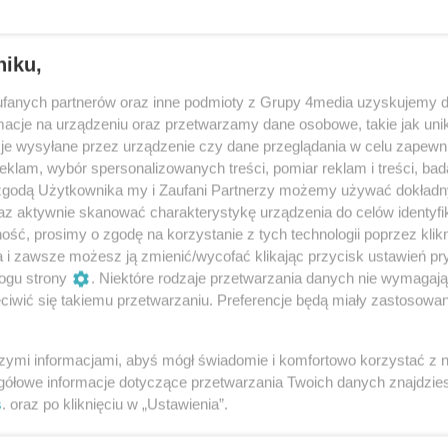
niku,
Liczba zdjęć
18 zdjęć
fanych partnerów oraz inne podmioty z Grupy 4media uzyskujemy d
cje na urządzeniu oraz przetwarzamy dane osobowe, takie jak unika
je wysyłane przez urządzenie czy dane przeglądania w celu zapewn
klam, wybór spersonalizowanych treści, pomiar reklam i treści, bad
 zgodą Użytkownika my i Zaufani Partnerzy możemy używać dokład
az aktywnie skanować charakterystykę urządzenia do celów identyfi
ść, prosimy o zgodę na korzystanie z tych technologii poprzez klikn
Media day - droga powiatowa
a i zawsze możesz ją zmienić/wycofać klikając przycisk ustawień pr
Radom-Gębarzów-Polany
ogu strony
. Niektóre rodzaje przetwarzania danych nie wymagaj
(zdjęcia)
iwić się takiemu przetwarzaniu. Preferencje będą miały zastosowania
szymi informacjami, abyś mógł świadomie i komfortowo korzystać z
gółowe informacje dotyczące przetwarzania Twoich danych znajdzi
s
. oraz po kliknięciu w „Ustawienia”.