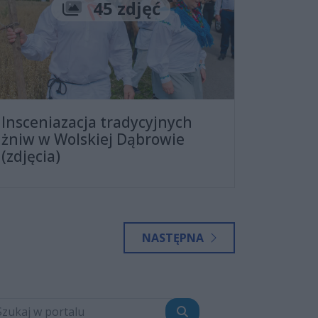
Liczba zdjęć
45 zdjęć
Insceniazacja tradycyjnych
żniw w Wolskiej Dąbrowie
(zdjęcia)
NASTĘPNA