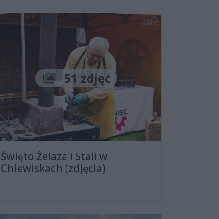
Liczba zdjęć
51 zdjęć
Święto Żelaza i Stali w
Chlewiskach (zdjęcia)