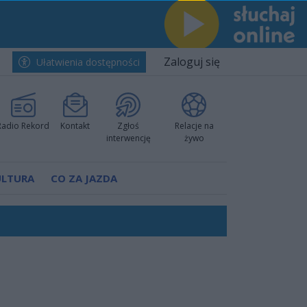
Zaloguj się
Ułatwienia dostępności
Radio Rekord
Kontakt
Zgłoś
Relacje na
interwencję
żywo
ULTURA
CO ZA JAZDA
ów pokazali klasę
rzowi
worzyć nową sportową tradycję"
ruchu