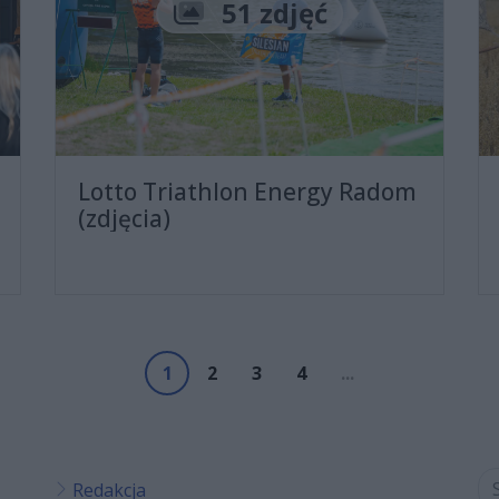
Liczba zdjęć
51 zdjęć
Lotto Triathlon Energy Radom
(zdjęcia)
1
2
3
4
...
Redakcja