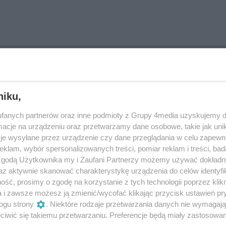
niku,
fanych partnerów oraz inne podmioty z Grupy 4media uzyskujemy d
cje na urządzeniu oraz przetwarzamy dane osobowe, takie jak unika
je wysyłane przez urządzenie czy dane przeglądania w celu zapewn
klam, wybór spersonalizowanych treści, pomiar reklam i treści, bad
 zgodą Użytkownika my i Zaufani Partnerzy możemy używać dokład
az aktywnie skanować charakterystykę urządzenia do celów identyfi
ść, prosimy o zgodę na korzystanie z tych technologii poprzez klikn
a i zawsze możesz ją zmienić/wycofać klikając przycisk ustawień pr
ogu strony
. Niektóre rodzaje przetwarzania danych nie wymagaj
18 zdjęć
51 zdjęć
iwić się takiemu przetwarzaniu. Preferencje będą miały zastosowania