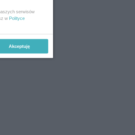
 naszych serwisów
esz w
Polityce
Akceptuję