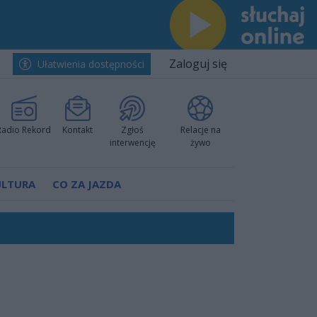
Zaloguj się
Ułatwienia dostępności
Radio Rekord
Kontakt
Zgłoś
Relacje na
interwencję
żywo
ULTURA
CO ZA JAZDA
ów pokazali klasę
rzowi
worzyć nową sportową tradycję"
ruchu