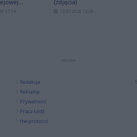
lejowej
(zdjęcia)
rza
26 17:14
13.07.2026 12:28
ego" (zdjęcia)
REKLAMA
Redakcja
Reklama
Prywatność
Praca Łódź
the:protocol