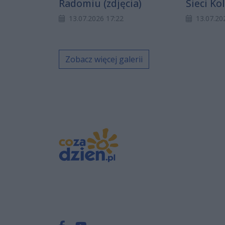
Radomiu (zdjęcia)
Sieci Ko
"Koryta
13.07.2026 17:22
13.07.20
Centraln
Zobacz więcej galerii