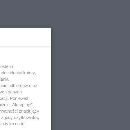
ostęp i
lne identyfikatory,
iania
anie odbiorców oraz
nych danych
kacji. Ponieważ
ięcie „Akceptuję”.
ywatności znajdujący
ą zgody użytkownika,
 tylko na tej