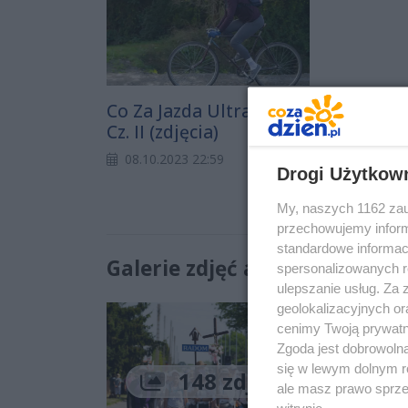
Co Za Jazda Ultra 2023!
Cz. II (zdjęcia)
08.10.2023 22:59
Drogi Użytkow
My, naszych 1162 zau
przechowujemy informa
standardowe informac
Galerie zdjęć autora (713):
spersonalizowanych re
ulepszanie usług. Za
geolokalizacyjnych or
cenimy Twoją prywatno
Zgoda jest dobrowoln
się w lewym dolnym r
148 zdjęć
ale masz prawo sprzec