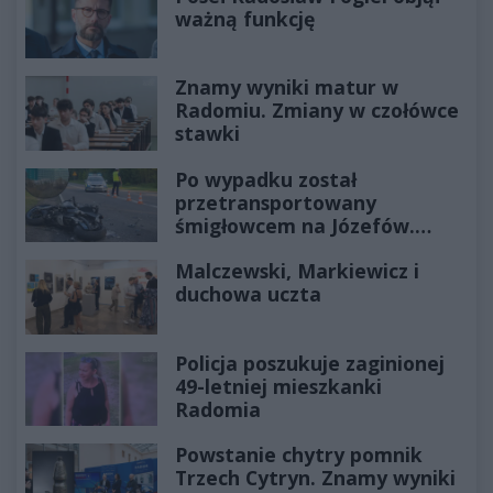
ważną funkcję
Znamy wyniki matur w
Radomiu. Zmiany w czołówce
stawki
Po wypadku został
przetransportowany
śmigłowcem na Józefów.
Historia mrozi krew w żyłach
Malczewski, Markiewicz i
duchowa uczta
Policja poszukuje zaginionej
49-letniej mieszkanki
Radomia
Powstanie chytry pomnik
Trzech Cytryn. Znamy wyniki