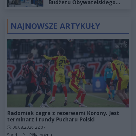
Budżetu Obywatelskiego
2027
NAJNOWSZE ARTYKUŁY
Radomiak zagra z rezerwami Korony. Jest
terminarz I rundy Pucharu Polski
Data dodania artykułu:
06.08.2026 22:07
Kategorie artykułu:
Sport
Piłka nożna