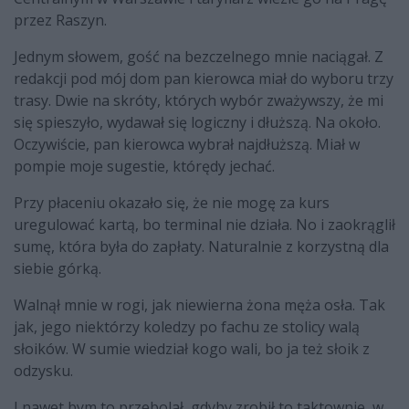
przez Raszyn.
Jednym słowem, gość na bezczelnego mnie naciągał. Z
redakcji pod mój dom pan kierowca miał do wyboru trzy
trasy. Dwie na skróty, których wybór zważywszy, że mi
się spieszyło, wydawał się logiczny i dłuższą. Na około.
Oczywiście, pan kierowca wybrał najdłuższą. Miał w
pompie moje sugestie, którędy jechać.
Przy płaceniu okazało się, że nie mogę za kurs
uregulować kartą, bo terminal nie działa. No i zaokrąglił
sumę, która była do zapłaty. Naturalnie z korzystną dla
siebie górką.
Walnął mnie w rogi, jak niewierna żona męża osła. Tak
jak, jego niektórzy koledzy po fachu ze stolicy walą
słoików. W sumie wiedział kogo wali, bo ja też słoik z
odzysku.
I nawet bym to przebolał, gdyby zrobił to taktownie, w