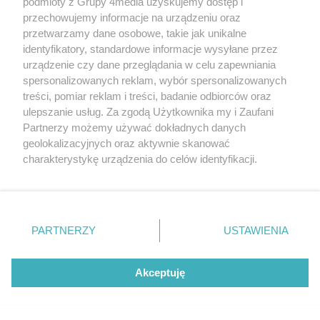
piosenki (zdjęcia)
podmioty z Grupy 4media uzyskujemy dostęp i
Data dodania galerii:
przechowujemy informacje na urządzeniu oraz
01.08.2026
przetwarzamy dane osobowe, takie jak unikalne
identyfikatory, standardowe informacje wysyłane przez
urządzenie czy dane przeglądania w celu zapewniania
spersonalizowanych reklam, wybór spersonalizowanych
REKLAMA
treści, pomiar reklam i treści, badanie odbiorców oraz
ulepszanie usług. Za zgodą Użytkownika my i Zaufani
Partnerzy możemy używać dokładnych danych
geolokalizacyjnych oraz aktywnie skanować
charakterystykę urządzenia do celów identyfikacji.
Ponieważ cenimy Twoją prywatność, prosimy o zgodę na
korzystanie z tych technologii poprzez kliknięcie
„Akceptuję”. Zgoda jest dobrowolna i zawsze możesz ją
zmienić/wycofać klikając przycisk ustawień prywatności
PARTNERZY
USTAWIENIA
znajdujący się w lewym dolnym rogu strony
. Niektóre
Redakcja
Reklama
Prywatność
Praca Łódź
rodzaje przetwarzania danych nie wymagają zgody
the:protocol
użytkownika, ale masz prawo sprzeciwić się takiemu
Akceptuję
przetwarzaniu. Preferencje będą miały zastosowania tylko
na tej witrynie.