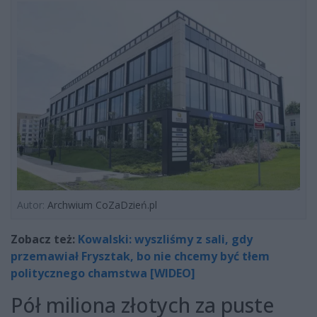
Autor:
Archwium CoZaDzień.pl
Zobacz też:
Kowalski: wyszliśmy z sali, gdy
przemawiał Frysztak, bo nie chcemy być tłem
politycznego chamstwa [WIDEO]
Pół miliona złotych za puste