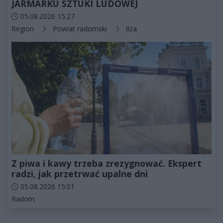
JARMARKU SZTUKI LUDOWEJ
Data dodania artykułu:
05.08.2026 15:27
Kategorie artykułu:
Region
Powiat radomski
Iłża
Z piwa i kawy trzeba zrezygnować. Ekspert
radzi, jak przetrwać upalne dni
Data dodania artykułu:
05.08.2026 15:01
Kategorie artykułu:
Radom