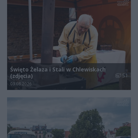
Święto Żelaza i Stali w Chlewiskach
Liczba zdj
(zdjęcia)
51
Data dodania galerii:
03.08.2026