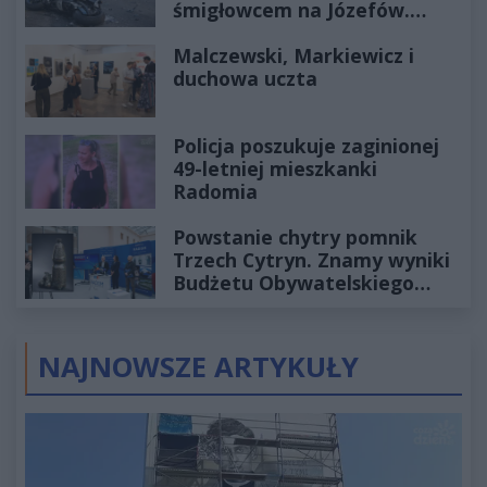
śmigłowcem na Józefów.
Historia mrozi krew w żyłach
Malczewski, Markiewicz i
duchowa uczta
Policja poszukuje zaginionej
49-letniej mieszkanki
Radomia
Powstanie chytry pomnik
Trzech Cytryn. Znamy wyniki
Budżetu Obywatelskiego
2027
NAJNOWSZE ARTYKUŁY