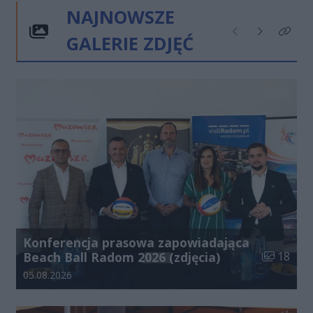
NAJNOWSZE
GALERIE ZDJĘĆ
Poprzednie
Następne
Kliknij
Konferencja prasowa zapowiadająca
Liczba zdj
Beach Ball Radom 2026 (zdjęcia)
18
Data dodania galerii:
05.08.2026