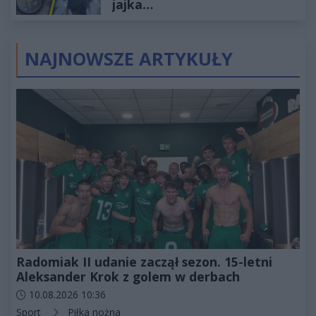
jajka…
NAJNOWSZE ARTYKUŁY
Radomiak II udanie zaczął sezon. 15-letni
Aleksander Krok z golem w derbach
Data dodania artykułu:
10.08.2026 10:36
Kategorie artykułu:
Sport
Piłka nożna