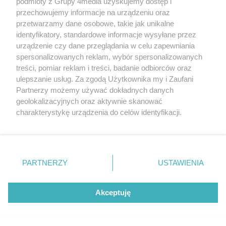
podmioty z Grupy 4media uzyskujemy dostęp i
przechowujemy informacje na urządzeniu oraz
przetwarzamy dane osobowe, takie jak unikalne
Radom Music Camp - Scena Młodych
Liczba zdj
identyfikatory, standardowe informacje wysyłane przez
(zdjęcia)
37
urządzenie czy dane przeglądania w celu zapewniania
Data dodania galerii:
09.08.2026
spersonalizowanych reklam, wybór spersonalizowanych
treści, pomiar reklam i treści, badanie odbiorców oraz
ulepszanie usług. Za zgodą Użytkownika my i Zaufani
Partnerzy możemy używać dokładnych danych
geolokalizacyjnych oraz aktywnie skanować
charakterystykę urządzenia do celów identyfikacji.
Ponieważ cenimy Twoją prywatność, prosimy o zgodę na
korzystanie z tych technologii poprzez kliknięcie
„Akceptuję”. Zgoda jest dobrowolna i zawsze możesz ją
zmienić/wycofać klikając przycisk ustawień prywatności
PARTNERZY
USTAWIENIA
znajdujący się w lewym dolnym rogu strony
. Niektóre
rodzaje przetwarzania danych nie wymagają zgody
Koncert w Muzeum Wsi Radomskiej
użytkownika, ale masz prawo sprzeciwić się takiemu
Akceptuję
Liczba zdj
(zdjęcia)
52
przetwarzaniu. Preferencje będą miały zastosowania tylko
na tej witrynie.
Data dodania galerii:
09.08.2026