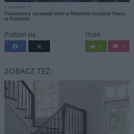
Podziel się
Oceń
0
0
ZOBACZ TEŻ: