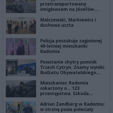
przetransportowany
śmigłowcem na Józefów.
Historia mrozi krew w żyłach
Malczewski, Markiewicz i
duchowa uczta
Policja poszukuje zaginionej
49-letniej mieszkanki
Radomia
Powstanie chytry pomnik
Trzech Cytryn. Znamy wyniki
Budżetu Obywatelskiego
2027
Mieszkaniec Radomia
oskarżony o... 123
przestępstwa. Szkoda
wyceniona na ponad milion
Adrian Zandberg w Radomiu:
złotych
w stronę posła poleciały