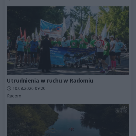
Utrudnienia w ruchu w Radomiu
Data dodania artykułu:
10.08.2026 09:20
Kategorie artykułu:
Radom