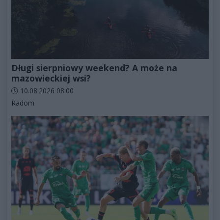
Długi sierpniowy weekend? A może na
mazowieckiej wsi?
Data dodania artykułu:
10.08.2026 08:00
Kategorie artykułu:
Radom