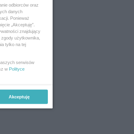
anie odbiorców oraz
nych danych
kacji. Ponieważ
ięcie „Akceptuję”.
ywatności znajdujący
ą zgody użytkownika,
 tylko na tej
 naszych serwisów
esz w
Polityce
Akceptuję