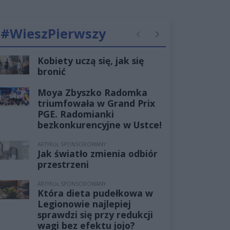
#WieszPierwszy
Poprzednie
Następne
Kobiety uczą się, jak się
bronić
Moya Zbyszko Radomka
triumfowała w Grand Prix
PGE. Radomianki
bezkonkurencyjne w Ustce!
ARTYKUŁ SPONSOROWANY
Jak światło zmienia odbiór
przestrzeni
ARTYKUŁ SPONSOROWANY
Która dieta pudełkowa w
Legionowie najlepiej
sprawdzi się przy redukcji
wagi bez efektu jojo?