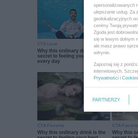
spersonalizowanych re
ulepszanie usług. Za
geolokalizacyjnych or
cenimy Twoją prywatno
Zgoda jest dobrowoln
się w lewym dolnym r
ale masz prawo sprzec
witrynie.
Zapoznaj się z poniż
internetowych. Szcze
Prywatności
i
Cookie
PARTNERZY