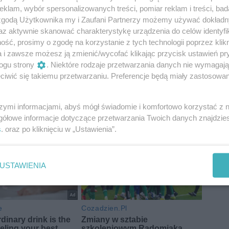
klam, wybór spersonalizowanych treści, pomiar reklam i treści, bad
 zgodą Użytkownika my i Zaufani Partnerzy możemy używać dokład
az aktywnie skanować charakterystykę urządzenia do celów identyfi
ść, prosimy o zgodę na korzystanie z tych technologii poprzez klikn
a i zawsze możesz ją zmienić/wycofać klikając przycisk ustawień pr
ogu strony
. Niektóre rodzaje przetwarzania danych nie wymagaj
iwić się takiemu przetwarzaniu. Preferencje będą miały zastosowania
szymi informacjami, abyś mógł świadomie i komfortowo korzystać z
gółowe informacje dotyczące przetwarzania Twoich danych znajdzi
s
. oraz po kliknięciu w „Ustawienia”.
USTAWIENIA