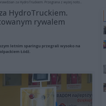
prawdzian za HydroTruckiem. Przegrana z wyżej noto...
 za HydroTruckiem.
otowanym rywalem
zym letnim sparingu przegrali wysoko na
olpackiem Łódź.