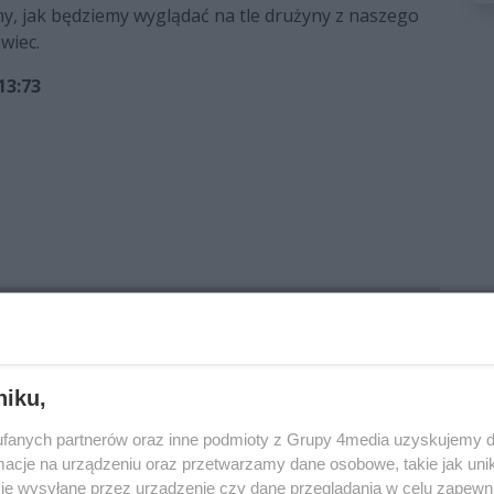
y, jak będziemy wyglądać na tle drużyny z naszego
wiec.
13:73
Coolpack Łódź
Sport Radom
koszykówka
HydroTruck
niku,
fanych partnerów oraz inne podmioty z Grupy 4media uzyskujemy d
cje na urządzeniu oraz przetwarzamy dane osobowe, takie jak unika
je wysyłane przez urządzenie czy dane przeglądania w celu zapewn