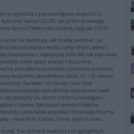
li na wyjeździe z pierwszoligową ekipą ŁKS-u
a była dość zacięta (25:23), tak potem przewagę
atoce Sportu Politechniki Łódzkiej wygrała 113:73.
 go uznać za miażdżący, ale trzeba pamiętać, że
drużyna budowana z myślą o play-offach, jedna z
mają zawodników z najwyższej półki. My tak naprawdę
eliśmy sobie radzić inaczej. Cieszy mnie
warcie potrafiliśmy prowadzić sześcioma punktami.
zansę wszystkim zawodnikom, także 15- i 16-latkom.
kazaliśmy charakter i to ma być nasz znak
 ataku pozycyjnego potrafiliśmy wypracować wiele
ci, ale jesteśmy po obozie z trzema treningami
yjdzie z czasem. Było sporo prostych błędów
lementy, które łatwo poprawić. Dominacja fizyczna
walkę - mówi Piotr Kardaś, trener HydroTrucku.
środę, 3 września w Radomiu z drugoligowym