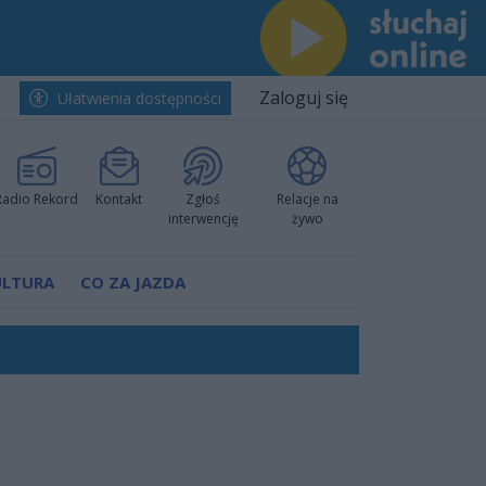
Zaloguj się
Ułatwienia dostępności
Radio Rekord
Kontakt
Zgłoś
Relacje na
interwencję
żywo
ULTURA
CO ZA JAZDA
nkurencyjne w Ustce!
ano umowę
Polski
 decyzję prokuratury
ów pokazali klasę
worzyć nową sportową tradycję"
ruchu