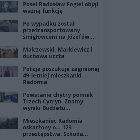
Poseł Radosław Fogiel objął
ważną funkcję
Po wypadku został
przetransportowany
śmigłowcem na Józefów.
Historia mrozi krew w
Malczewski, Markiewicz i
żyłach
duchowa uczta
Policja poszukuje zaginionej
49-letniej mieszkanki
Radomia
Powstanie chytry pomnik
Trzech Cytryn. Znamy
wyniki Budżetu
Obywatelskiego 2027
Mieszkaniec Radomia
oskarżony o... 123
przestępstwa. Szkoda