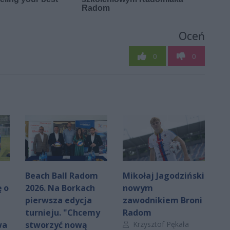
Oceń
0
0
Beach Ball Radom
Mikołaj Jagodziński
 o
2026. Na Borkach
nowym
pierwsza edycja
zawodnikiem Broni
turnieju. "Chcemy
Radom
Autor artykułu:
wa
stworzyć nową
Krzysztof Pękała