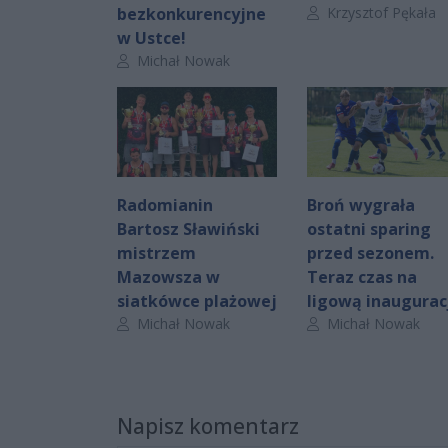
Autor artykułu:
bezkonkurencyjne
Krzysztof Pękała
w Ustce!
Autor artykułu:
Michał Nowak
Radomianin
Broń wygrała
Bartosz Sławiński
ostatni sparing
mistrzem
przed sezonem.
Mazowsza w
Teraz czas na
siatkówce plażowej
ligową inaugurac
Autor artykułu:
Autor artykułu:
Michał Nowak
Michał Nowak
Napisz komentarz