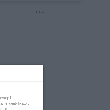
wyceniona na ponad milion
złotych
REKLAMA
ostęp i
lne identyfikatory,
iania