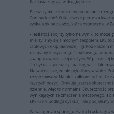
Kardasia zagrają w drugiej lidze.
Pierwszy mecz kontrolny radomianie rozegra
Coolpack Łódź. O ile jeszcze pierwsza kwart
zyskała ekipa z Łodzi, która ostatecznie w Z
- Jeśli ktoś spojrzy tylko na wynik, to może
mierzyliśmy się z mocnym zespołem. ŁKS to 
czołowych ekip pierwszej ligi. Pod koszem 
nie mamy klasycznego środkowego, więc musi
zaangażowanie całej drużyny. W pierwszej k
To był nasz pierwszy sparing, więc dałem s
Najważniejsze, że nie pękaliśmy w walce. Po
rozpoznawczy. Na plus zaliczam też to, że z
czystych pozycji. Brakuje jeszcze skutecznoś
dziennie, więc to normalne. Skuteczność prz
wynikających ze zmęczenia meczowego. To e
ŁKS-u nie podlega dyskusji, ale podjęliśmy 
W następnym sparingu HydroTruck zagra w 