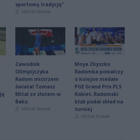
sportową tradycję"
Autor artykułu:
Michał Nowak
Zawodnik
Moya Zbyszko
Olimpijczyka
Radomka powalczy
Radom mistrzem
o kolejne medale
świata! Tomasz
PGE Grand Prix PLS
ję
Mital ze złotem w
Kobiet. Radomski
Baku
klub podał skład na
Autor artykułu:
Michał Nowak
turniej
Autor artykułu:
Michał Nowak