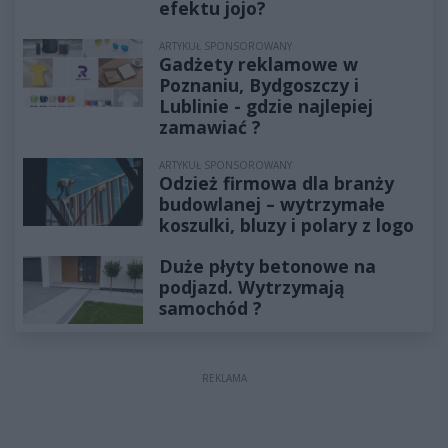
efektu jojo?
ARTYKUŁ SPONSOROWANY
Gadżety reklamowe w
Poznaniu, Bydgoszczy i
Lublinie - gdzie najlepiej
zamawiać ?
ARTYKUŁ SPONSOROWANY
Odzież firmowa dla branży
budowlanej – wytrzymałe
koszulki, bluzy i polary z logo
Duże płyty betonowe na
podjazd. Wytrzymają
samochód ?
REKLAMA