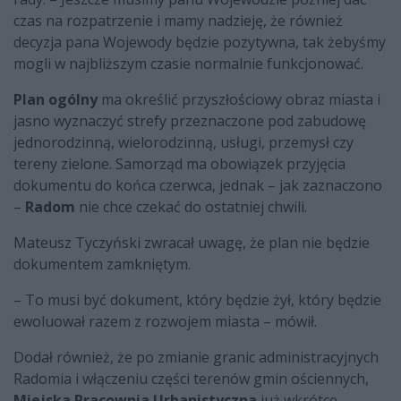
czas na rozpatrzenie i mamy nadzieję, że również
decyzja pana Wojewody będzie pozytywna, tak żebyśmy
mogli w najbliższym czasie normalnie funkcjonować.
Plan ogólny
ma określić przyszłościowy obraz miasta i
jasno wyznaczyć strefy przeznaczone pod zabudowę
jednorodzinną, wielorodzinną, usługi, przemysł czy
tereny zielone. Samorząd ma obowiązek przyjęcia
dokumentu do końca czerwca, jednak – jak zaznaczono
–
Radom
nie chce czekać do ostatniej chwili.
Mateusz Tyczyński zwracał uwagę, że plan nie będzie
dokumentem zamkniętym.
– To musi być dokument, który będzie żył, który będzie
ewoluował razem z rozwojem miasta – mówił.
Dodał również, że po zmianie granic administracyjnych
Radomia i włączeniu części terenów gmin ościennych,
Miejska Pracownia Urbanistyczna
już wkrótce