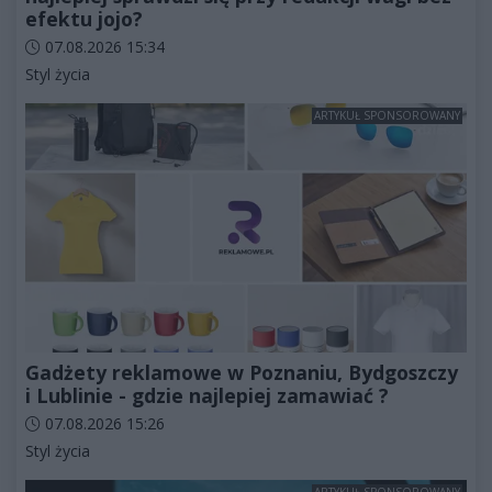
efektu jojo?
Data dodania artykułu:
07.08.2026 15:34
Kategorie artykułu:
Styl życia
ARTYKUŁ SPONSOROWANY
Gadżety reklamowe w Poznaniu, Bydgoszczy
i Lublinie - gdzie najlepiej zamawiać ?
Data dodania artykułu:
07.08.2026 15:26
Kategorie artykułu:
Styl życia
ARTYKUŁ SPONSOROWANY