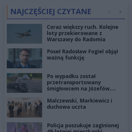
NAJCZĘŚCIEJ CZYTANE
Poprzednie
Następ
Coraz większy ruch. Kolejne
loty przekierowane z
Warszawy do Radomia
Poseł Radosław Fogiel objął
ważną funkcję
Po wypadku został
przetransportowany
śmigłowcem na Józefów.
Historia mrozi krew w żyłach
Malczewski, Markiewicz i
duchowa uczta
Policja poszukuje zaginionej
49-letniej mieszkanki