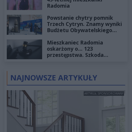
Radomia
Powstanie chytry pomnik
Trzech Cytryn. Znamy wyniki
Budżetu Obywatelskiego
2027
Mieszkaniec Radomia
oskarżony o... 123
przestępstwa. Szkoda
wyceniona na ponad milion
złotych
NAJNOWSZE ARTYKUŁY
ARTYKUŁ SPONSOROWANY