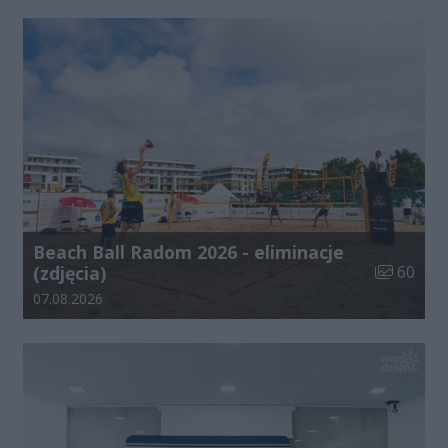
Beach Ball Radom 2026 - eliminacje
Liczba zdj
(zdjęcia)
60
Data dodania galerii:
07.08.2026