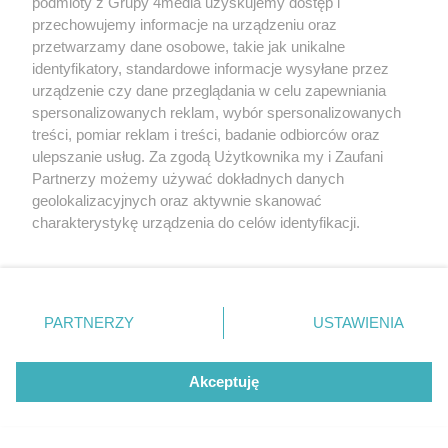
podmioty z Grupy 4media uzyskujemy dostęp i
Radomskim Szpitalu
Liczba zdj
przechowujemy informacje na urządzeniu oraz
Specjalistycznym (zdjęcia)
17
przetwarzamy dane osobowe, takie jak unikalne
Data dodania galerii:
07.08.2026
identyfikatory, standardowe informacje wysyłane przez
urządzenie czy dane przeglądania w celu zapewniania
spersonalizowanych reklam, wybór spersonalizowanych
treści, pomiar reklam i treści, badanie odbiorców oraz
ulepszanie usług. Za zgodą Użytkownika my i Zaufani
Partnerzy możemy używać dokładnych danych
geolokalizacyjnych oraz aktywnie skanować
charakterystykę urządzenia do celów identyfikacji.
Ponieważ cenimy Twoją prywatność, prosimy o zgodę na
korzystanie z tych technologii poprzez kliknięcie
„Akceptuję”. Zgoda jest dobrowolna i zawsze możesz ją
zmienić/wycofać klikając przycisk ustawień prywatności
PARTNERZY
USTAWIENIA
znajdujący się w lewym dolnym rogu strony
. Niektóre
Liczba zdjęć
Pielgrzymka na Jasną Górę (zdjęcia)
148
rodzaje przetwarzania danych nie wymagają zgody
użytkownika, ale masz prawo sprzeciwić się takiemu
Data dodania galerii:
06.08.2026
Akceptuję
przetwarzaniu. Preferencje będą miały zastosowania tylko
na tej witrynie.