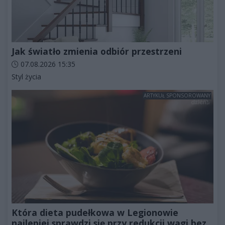
Jak światło zmienia odbiór przestrzeni
Data dodania artykułu:
07.08.2026 15:35
Kategorie artykułu:
Styl życia
ARTYKUŁ SPONSOROWANY
Która dieta pudełkowa w Legionowie
najlepiej sprawdzi się przy redukcji wagi bez