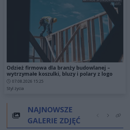
Odzież firmowa dla branży budowlanej –
wytrzymałe koszulki, bluzy i polary z logo
Data dodania artykułu:
07.08.2026 15:25
Kategorie artykułu:
Styl życia
NAJNOWSZE
GALERIE ZDJĘĆ
Poprzednie
Następne
Kliknij