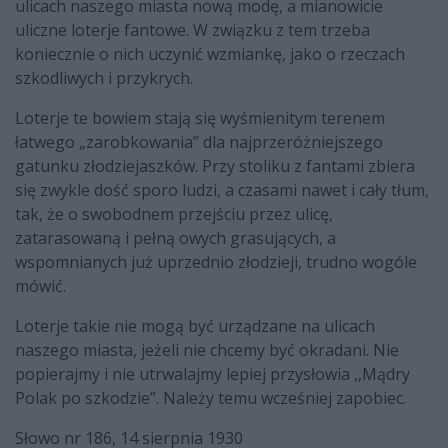
ulicach naszego miasta nową modę, a mianowicie
uliczne loterje fantowe. W związku z tem trzeba
koniecznie o nich uczynić wzmiankę, jako o rzeczach
szkodliwych i przykrych.
Loterje te bowiem stają się wyśmienitym terenem
łatwego „zarobkowania” dla najprzeróżniejszego
gatunku złodziejaszków. Przy stoliku z fantami zbiera
się zwykle dość sporo ludzi, a czasami nawet i cały tłum,
tak, że o swobodnem przejściu przez ulicę,
zatarasowaną i pełną owych grasujących, a
wspomnianych już uprzednio złodzieji, trudno wogóle
mówić.
Loterje takie nie mogą być urządzane na ulicach
naszego miasta, jeżeli nie chcemy być okradani. Nie
popierajmy i nie utrwalajmy lepiej przysłowia ,,Mądry
Polak po szkodzie”. Należy temu wcześniej zapobiec.
Słowo nr 186, 14 sierpnia 1930