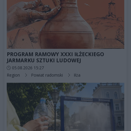
PROGRAM RAMOWY XXXI IŁŻECKIEGO
JARMARKU SZTUKI LUDOWEJ
Data dodania artykułu:
05.08.2026 15:27
Kategorie artykułu:
Region
Powiat radomski
Iłża