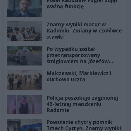
ważną funkcję
Znamy wyniki matur w
Radomiu. Zmiany w czołówce
stawki
Po wypadku został
przetransportowany
śmigłowcem na Józefów.
Historia mrozi krew w żyłach
Malczewski, Markiewicz i
duchowa uczta
Policja poszukuje zaginionej
49-letniej mieszkanki
Radomia
Powstanie chytry pomnik
Trzech Cytryn. Znamy wyniki