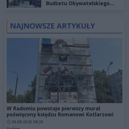
Budżetu Obywatelskiego
2027
NAJNOWSZE ARTYKUŁY
W Radomiu powstaje pierwszy mural
poświęcony księdzu Romanowi Kotlarzowi
Data dodania artykułu:
06.08.2026 08:26
Kategorie artykułu:
Radom