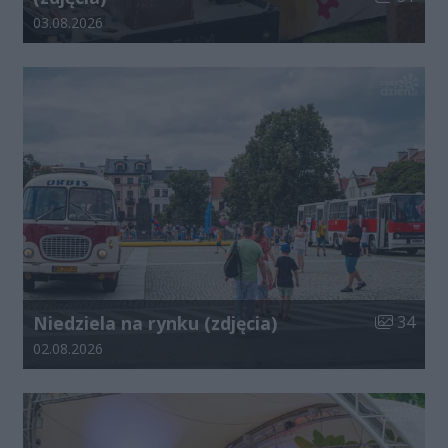
Data dodania galerii:
03.08.2026
Liczba zdj
Niedziela na rynku (zdjęcia)
34
Data dodania galerii:
02.08.2026