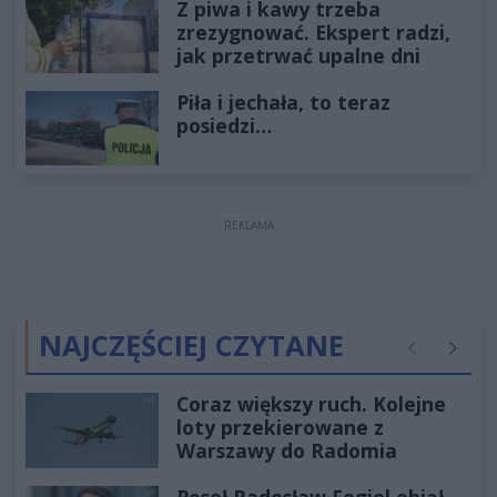
Z piwa i kawy trzeba
zrezygnować. Ekspert radzi,
jak przetrwać upalne dni
Piła i jechała, to teraz
posiedzi…
REKLAMA
NAJCZĘŚCIEJ CZYTANE
Poprzednie
Następ
Coraz większy ruch. Kolejne
loty przekierowane z
Warszawy do Radomia
Poseł Radosław Fogiel objął