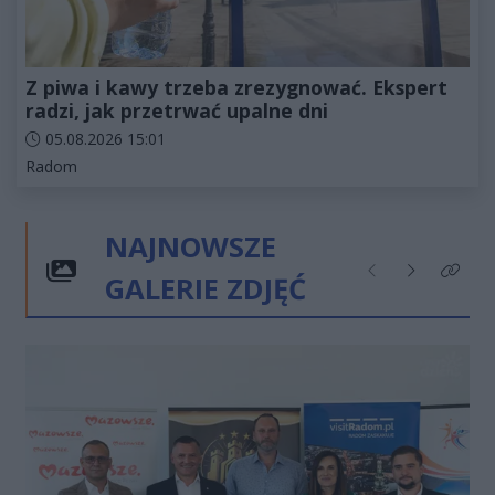
Z piwa i kawy trzeba zrezygnować. Ekspert
radzi, jak przetrwać upalne dni
Data dodania artykułu:
05.08.2026 15:01
Kategorie artykułu:
Radom
NAJNOWSZE
GALERIE ZDJĘĆ
Poprzednie
Następne
Kliknij