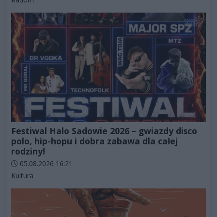
Festiwal Halo Sadowie 2026 – gwiazdy disco
polo, hip-hopu i dobra zabawa dla całej
rodziny!
Data dodania artykułu:
05.08.2026 16:21
Kategorie artykułu:
Kultura