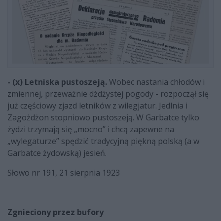
- (x) Letniska pustoszeją.
Wobec nastania chłodów i
zmiennej, przeważnie dżdżystej pogody - rozpoczął się
już częściowy zjazd letników z wilegjatur. Jedlnia i
Zagożdżon stopniowo pustoszeją. W Garbatce tylko
żydzi trzymają się „mocno” i chcą zapewne na
„wylegaturze” spędzić tradycyjną piękną polską (a w
Garbatce żydowską) jesień.
Słowo nr 191, 21 sierpnia 1923
Zgnieciony przez bufory