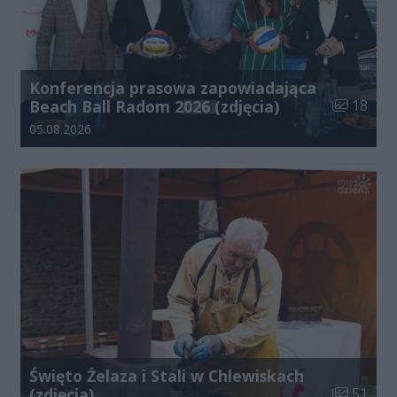
Konferencja prasowa zapowiadająca
Liczba zdj
Beach Ball Radom 2026 (zdjęcia)
18
Data dodania galerii:
05.08.2026
Święto Żelaza i Stali w Chlewiskach
Liczba zdj
(zdjęcia)
51