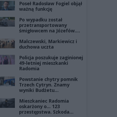
Poseł Radosław Fogiel objął
ważną funkcję
Po wypadku został
przetransportowany
śmigłowcem na Józefów.
Historia mrozi krew w
Malczewski, Markiewicz i
żyłach
duchowa uczta
Policja poszukuje zaginionej
49-letniej mieszkanki
Radomia
Powstanie chytry pomnik
Trzech Cytryn. Znamy
wyniki Budżetu
Obywatelskiego 2027
Mieszkaniec Radomia
oskarżony o... 123
przestępstwa. Szkoda