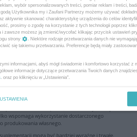
taminy C, ponieważ organizm nie potrafi jej
klam, wybór spersonalizowanych treści, pomiar reklam i treści, bad
ny – zarówno z pożywienia, jak i suplementów – jest
 zgodą Użytkownika my i Zaufani Partnerzy możemy używać dokład
cji kolagenu.
az aktywnie skanować charakterystykę urządzenia do celów identyfi
ść, prosimy o zgodę na korzystanie z tych technologii poprzez klikn
 witaminy C
a i zawsze możesz ją zmienić/wycofać klikając przycisk ustawień pr
ogu strony
. Niektóre rodzaje przetwarzania danych nie wymagaj
jakości kolagenu produkowanego przez organizm.
iwić się takiemu przetwarzaniu. Preferencje będą miały zastosowania
óry, dłuższe gojenie się ran czy zwiększoną
szymi informacjami, abyś mógł świadomie i komfortowo korzystać z
wadzić do przedwczesnego starzenia się skóry,
gółowe informacje dotyczące przetwarzania Twoich danych znajdzi
ącznej. Dlatego osoby przyjmujące suplementy z
s
. oraz po kliknięciu w „Ustawienia”.
oziomy witaminy C w organizmie.
optymalne połączenie
USTAWIENIA
suplemencie to rozwiązanie, które maksymalizuje
 tylko wspomaga wykorzystanie dostarczonego
 do produkowania własnego.
 suplementacji mogą być bardziej wyraźne i trwałe.