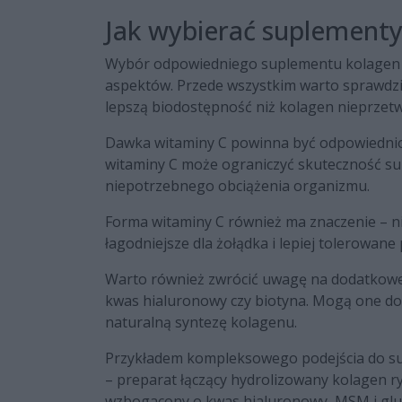
Jak wybierać suplementy
Wybór odpowiedniego suplementu kolagen +
aspektów. Przede wszystkim warto sprawdzi
lepszą biodostępność niż kolagen nieprzet
Dawka witaminy C powinna być odpowiednio 
witaminy C może ograniczyć skuteczność su
niepotrzebnego obciążenia organizmu.
Forma witaminy C również ma znaczenie – n
łagodniejsze dla żołądka i lepiej tolerowa
Warto również zwrócić uwagę na dodatkowe s
kwas hialuronowy czy biotyna. Mogą one d
naturalną syntezę kolagenu.
Przykładem kompleksowego podejścia do su
– preparat łączący hydrolizowany kolagen ry
wzbogacony o kwas hialuronowy, MSM i gluko