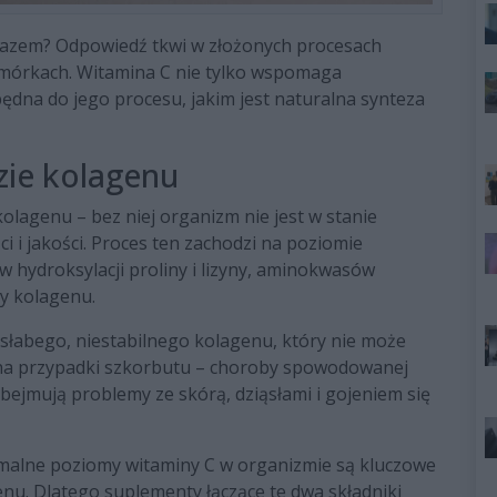
j razem? Odpowiedź tkwi w złożonych procesach
mórkach. Witamina C nie tylko wspomaga
będna do jego procesu, jakim jest naturalna synteza
zie kolagenu
kolagenu – bez niej organizm nie jest w stanie
i i jakości. Proces ten zachodzi na poziomie
 hydroksylacji proliny i lizyny, aminokwasów
ry kolagenu.
słabego, niestabilnego kolagenu, który nie może
 zna przypadki szkorbutu – choroby spowodowanej
bejmują problemy ze skórą, dziąsłami i gojeniem się
malne poziomy witaminy C w organizmie są kluczowe
enu. Dlatego suplementy łączące te dwa składniki