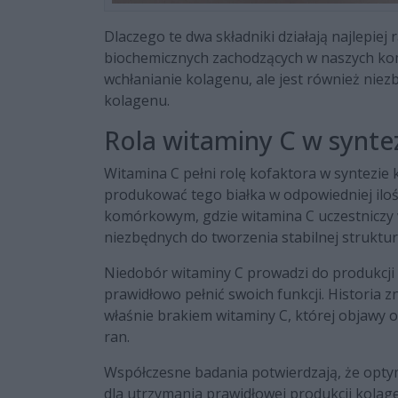
Dlaczego te dwa składniki działają najlepie
biochemicznych zachodzących w naszych ko
wchłanianie kolagenu, ale jest również niez
kolagenu.
Rola witaminy C w synte
Witamina C pełni rolę kofaktora w syntezie 
produkować tego białka w odpowiedniej ilośc
komórkowym, gdzie witamina C uczestniczy w
niezbędnych do tworzenia stabilnej struktu
Niedobór witaminy C prowadzi do produkcji 
prawidłowo pełnić swoich funkcji. Historia
właśnie brakiem witaminy C, której objawy o
ran.
Współczesne badania potwierdzają, że opty
dla utrzymania prawidłowej produkcji kolag