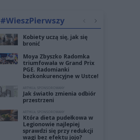
#WieszPierwszy
Poprzednie
Następne
Kobiety uczą się, jak się
bronić
Moya Zbyszko Radomka
triumfowała w Grand Prix
PGE. Radomianki
bezkonkurencyjne w Ustce!
ARTYKUŁ SPONSOROWANY
Jak światło zmienia odbiór
przestrzeni
ARTYKUŁ SPONSOROWANY
Która dieta pudełkowa w
Legionowie najlepiej
sprawdzi się przy redukcji
wagi bez efektu jojo?