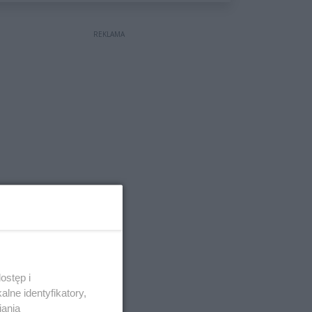
wyceniona na ponad milion
złotych
REKLAMA
ostęp i
lne identyfikatory,
iania