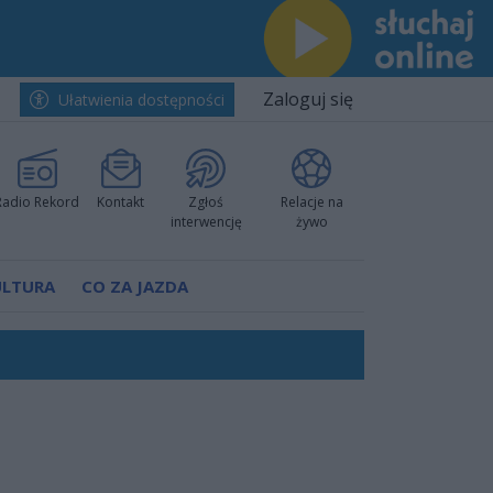
Zaloguj się
Ułatwienia dostępności
Radio Rekord
Kontakt
Zgłoś
Relacje na
interwencję
żywo
ULTURA
CO ZA JAZDA
nkurencyjne w Ustce!
ano umowę
Polski
 decyzję prokuratury
ów pokazali klasę
worzyć nową sportową tradycję"
ruchu