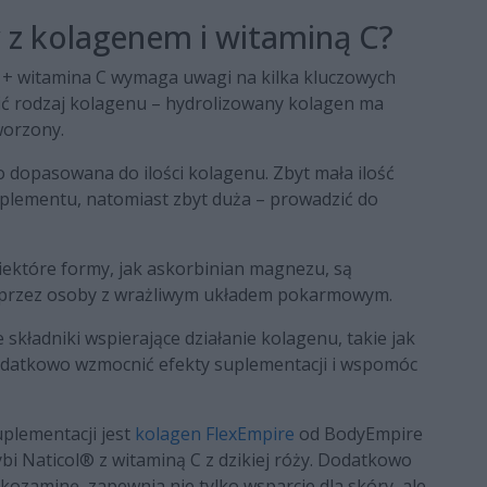
 z kolagenem i witaminą C?
 witamina C wymaga uwagi na kilka kluczowych
ć rodzaj kolagenu – hydrolizowany kolagen ma
worzony.
dopasowana do ilości kolagenu. Zbyt mała ilość
plementu, natomiast zbyt duża – prowadzić do
iektóre formy, jak askorbinian magnezu, są
ne przez osoby z wrażliwym układem pokarmowym.
kładniki wspierające działanie kolagenu, takie jak
odatkowo wzmocnić efekty suplementacji i wspomóc
plementacji jest
kolagen FlexEmpire
od BodyEmpire
bi Naticol® z witaminą C z dzikiej róży. Dodatkowo
zaminę, zapewnia nie tylko wsparcie dla skóry, ale