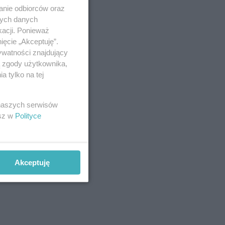
anie odbiorców oraz
nych danych
kacji. Ponieważ
ięcie „Akceptuję”.
ywatności znajdujący
ą zgody użytkownika,
 tylko na tej
 naszych serwisów
esz w
Polityce
Akceptuję