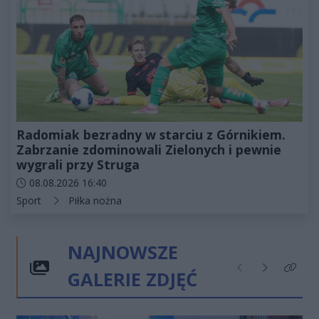
Radomiak bezradny w starciu z Górnikiem.
Zabrzanie zdominowali Zielonych i pewnie
wygrali przy Struga
Data dodania artykułu:
08.08.2026 16:40
Kategorie artykułu:
Sport
Piłka nożna
NAJNOWSZE
GALERIE ZDJĘĆ
Poprzednie
Następne
Kliknij