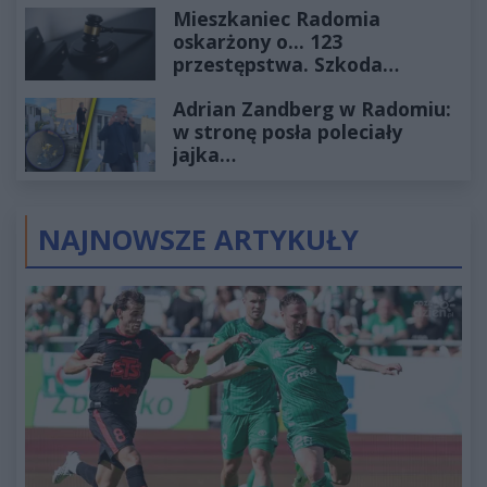
Mieszkaniec Radomia
oskarżony o... 123
przestępstwa. Szkoda
wyceniona na ponad milion
Adrian Zandberg w Radomiu:
złotych
w stronę posła poleciały
jajka…
NAJNOWSZE ARTYKUŁY