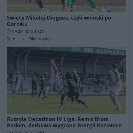
Święty Mikołaj Dieguez, czyli wnioski po
Górniku
Data dodania artykułu:
09.08.2026 10:03
Kategorie artykułu:
Sport
Piłka nożna
Ruszyła Decathlon IV Liga. Remis Broni
Radom, derbowa wygrana Energii Kozienice
Data dodania artykułu:
08.08.2026 20:51