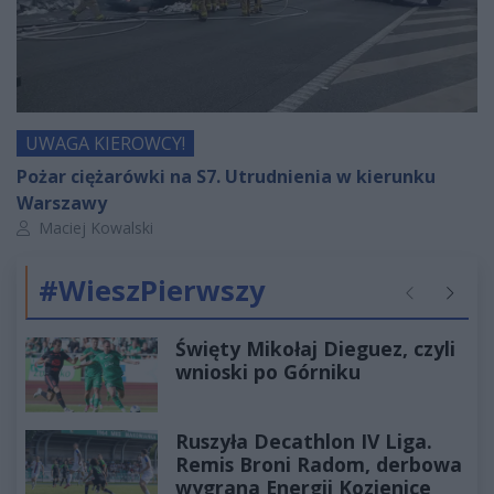
UWAGA KIEROWCY!
Pożar ciężarówki na S7. Utrudnienia w kierunku
Warszawy
Autor artykułu:
Maciej Kowalski
#WieszPierwszy
Poprzednie
Następ
Święty Mikołaj Dieguez, czyli
wnioski po Górniku
Ruszyła Decathlon IV Liga.
Remis Broni Radom, derbowa
wygrana Energii Kozienice