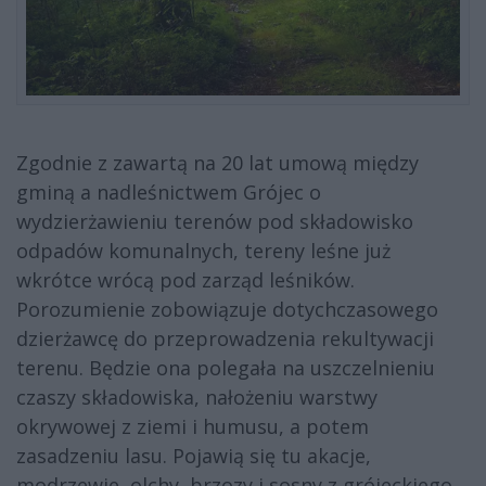
Zgodnie z zawartą na 20 lat umową między
gminą a nadleśnictwem Grójec o
wydzierżawieniu terenów pod składowisko
odpadów komunalnych, tereny leśne już
wkrótce wrócą pod zarząd leśników.
Porozumienie zobowiązuje dotychczasowego
dzierżawcę do przeprowadzenia rekultywacji
terenu. Będzie ona polegała na uszczelnieniu
czaszy składowiska, nałożeniu warstwy
okrywowej z ziemi i humusu, a potem
zasadzeniu lasu. Pojawią się tu akacje,
modrzewie, olchy, brzozy i sosny z grójeckiego