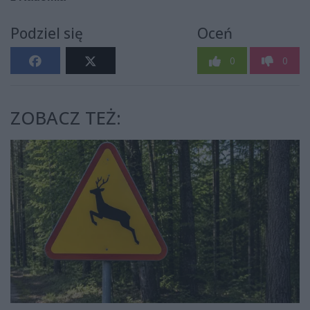
Podziel się
Oceń
0
0
ZOBACZ TEŻ: