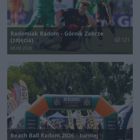
Radomiak Radom - Górnik Zabrze
Liczba zdjęć
(zdjęcia)
121
Data dodania galerii:
08.08.2026
Beach Ball Radom 2026 - turniej