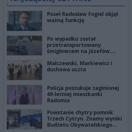
Poprzednie
Następ
Poseł Radosław Fogiel objął
ważną funkcję
Po wypadku został
przetransportowany
śmigłowcem na Józefów.
Historia mrozi krew w żyłach
Malczewski, Markiewicz i
duchowa uczta
Policja poszukuje zaginionej
49-letniej mieszkanki
Radomia
Powstanie chytry pomnik
Trzech Cytryn. Znamy wyniki
Budżetu Obywatelskiego
2027