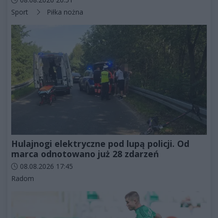
Kategorie artykułu:
Sport
Piłka nożna
Hulajnogi elektryczne pod lupą policji. Od
marca odnotowano już 28 zdarzeń
Data dodania artykułu:
08.08.2026 17:45
Kategorie artykułu:
Radom