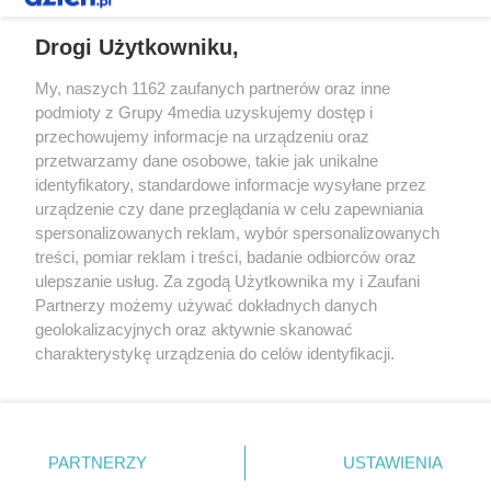
REKLAMA
Drogi Użytkowniku,
My, naszych 1162 zaufanych partnerów oraz inne
podmioty z Grupy 4media uzyskujemy dostęp i
przechowujemy informacje na urządzeniu oraz
przetwarzamy dane osobowe, takie jak unikalne
identyfikatory, standardowe informacje wysyłane przez
urządzenie czy dane przeglądania w celu zapewniania
spersonalizowanych reklam, wybór spersonalizowanych
Redakcja
Reklama
Prywatność
Praca Łódź
treści, pomiar reklam i treści, badanie odbiorców oraz
the:protocol
ulepszanie usług. Za zgodą Użytkownika my i Zaufani
Partnerzy możemy używać dokładnych danych
geolokalizacyjnych oraz aktywnie skanować
charakterystykę urządzenia do celów identyfikacji.
Ponieważ cenimy Twoją prywatność, prosimy o zgodę na
Szukaj
korzystanie z tych technologii poprzez kliknięcie
„Akceptuję”. Zgoda jest dobrowolna i zawsze możesz ją
zmienić/wycofać klikając przycisk ustawień prywatności
Facebook.com
Youtube.com
PARTNERZY
USTAWIENIA
znajdujący się w lewym dolnym rogu strony
. Niektóre