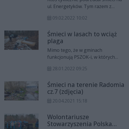
ul. Energetyków. Tym razem z
oponami i częściami
09.02.2022 10:02
samochodowymi znalazły się
dowody wpłat i inne dokumenty
Śmieci w lasach to wciąż
opatrzone firmowymi pieczątkami i
plaga
podpisami prawdopodobnego
sprawcy.
Mimo tego, że w gminach
funkcjonują PSZOK-i, w których
bezpłatnie można wywieź odpady
28.01.2022 09:25
m.in. poremontowe, to wciąż
niestety zdarzają się osoby, które
Śmieci na terenie Radomia
decydują się na nielegalny wywóz
cz.7 (zdjęcia)
odpadów do lasu. Co roku Lasy
Państwowe wydają miliony złotych
20.04.2021 15:18
na zbieranie i wywóz śmieci z lasu.
Wolontariusze
Stowarzyszenia Polska