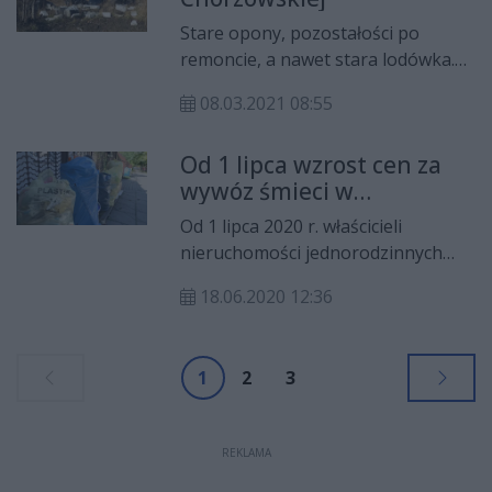
Stare opony, pozostałości po
remoncie, a nawet stara lodówka.
MZDiK odnotował po raz kolejny
08.03.2021 08:55
przypadek podrzucenia znacznej
ilości śmieci obok drogi. Tym razem
Od 1 lipca wzrost cen za
śmieci zostały podrzucone przy
wywóz śmieci w
niezabudowanym odcinku ul.
zabudowie jednorodzinnej
Chorzowskiej. - Za usuwanie
Od 1 lipca 2020 r. właścicieli
podrzuconych śmieci z pasów
nieruchomości jednorodzinnych
drogowych płacimy wszyscy -
obowiązywać będą nowe stawki
przypomina MZDiK.
18.06.2020 12:36
opłaty za gospodarowanie
odpadami komunalnymi.
1
2
3
REKLAMA