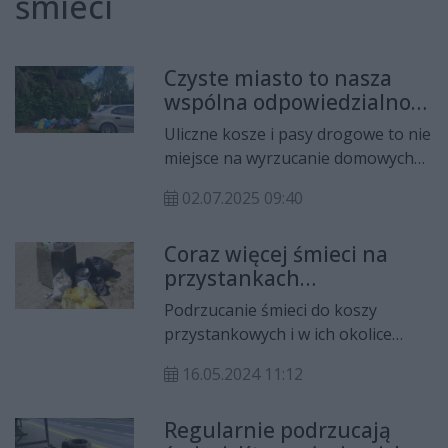
śmieci
Czyste miasto to nasza
wspólna odpowiedzialność
– apel MZDiK do radomian
Uliczne kosze i pasy drogowe to nie
miejsce na wyrzucanie domowych
odpadów. MZDiK apeluje do
02.07.2025 09:40
mieszkańców, by tego nie robili.
Coraz więcej śmieci na
przystankach
autobusowych
Podrzucanie śmieci do koszy
przystankowych i w ich okolice
stało się w ostatnim czasie
16.05.2024 11:12
prawdziwą plagą w naszym mieście.
Firmy zajmujące się sprzątaniem
Regularnie podrzucają
przystanków rozważają wręcz