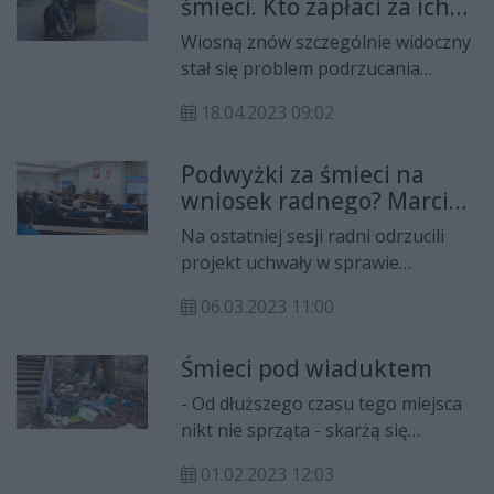
śmieci. Kto zapłaci za ich
umieszczanie "ukrytych kamer", aby
wywóz?
ustalić sprawców zaśmiecania
Wiosną znów szczególnie widoczny
miasta. MZDiK przypomina, że
stał się problem podrzucania
zgodnie z przepisami podrzucanie
dużych ilości śmieci na pobocza, do
odpadków jest wykroczeniem.
18.04.2023 09:02
przydrożnych rowów bądź w krzaki
czy do ulicznych koszy. To z
Podwyżki za śmieci na
naszych podatków opłacamy firmy
wniosek radnego? Marcin
wywożące odpady, za które już raz
Majewski odpowiada
zapłaciliśmy w podatku
Na ostatniej sesji radni odrzucili
śmieciowym.
projekt uchwały w sprawie
podwyżek opłat za odpady
06.03.2023 11:00
komunalne. Jak tłumaczył Jerzy
Zawodnik, pomysł wrócił, ponieważ
Śmieci pod wiaduktem
z inicjatywą w tej sprawie wyszedł
radny PiS-u, Marcin Majewski.
- Od dłuższego czasu tego miejsca
Radny wydał oświadczenie, w
nikt nie sprząta - skarżą się
którym zapewnia, że to kłamstwo.
czytelnicy. Chodzi o teren pod
01.02.2023 12:03
wiaduktem w ul. Żeromskiego.