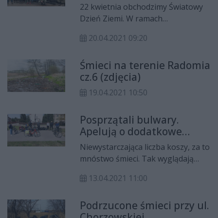
2050 wzięli sprawy w
22 kwietnia obchodzimy Światowy
swoje ręce
Dzień Ziemi. W ramach
promowania postaw ekologicznych,
20.04.2021 09:20
radomscy wolontariusze
Stowarzyszenia Polska 2050 już w
Śmieci na terenie Radomia
sobotę, 17 kwietnia ruszyli w teren
cz.6 (zdjęcia)
z workami.
19.04.2021 10:50
Posprzątali bulwary.
Apelują o dodatkowe
kosze na śmieci
Niewystarczająca liczba koszy, za to
mnóstwo śmieci. Tak wyglądają
bulwary nad Mleczną. W sobotę, 10
13.04.2021 11:00
kwietnia odbyła się akcja sprzątania
Radomia na rowerach.
Podrzucone śmieci przy ul.
Chorzowskiej