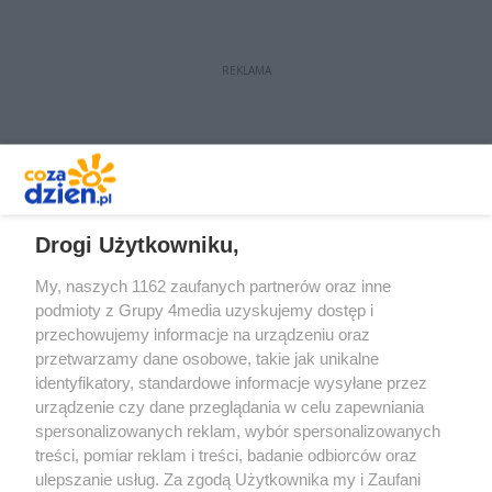
REKLAMA
REKLAMA
Drogi Użytkowniku,
My, naszych 1162 zaufanych partnerów oraz inne
podmioty z Grupy 4media uzyskujemy dostęp i
przechowujemy informacje na urządzeniu oraz
przetwarzamy dane osobowe, takie jak unikalne
identyfikatory, standardowe informacje wysyłane przez
urządzenie czy dane przeglądania w celu zapewniania
spersonalizowanych reklam, wybór spersonalizowanych
Redakcja
Reklama
Prywatność
Praca Łódź
treści, pomiar reklam i treści, badanie odbiorców oraz
the:protocol
ulepszanie usług. Za zgodą Użytkownika my i Zaufani