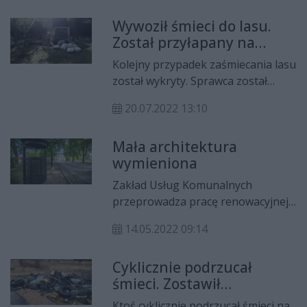
Wywoził śmieci do lasu.
Został przyłapany na
gorącym uczynku
Kolejny przypadek zaśmiecania lasu
został wykryty. Sprawca został
ukarany dwoma mandatami, musiał
20.07.2022 13:10
też uprzątnąć przywiezione przez
siebie odpady. Zdarzenie miało
Mała architektura
miejsce w Nadleśnictwie Łagów.
wymieniona
Zakład Usług Komunalnych
przeprowadza pracę renowacyjnej
małej architektury w parkach
14.05.2022 09:14
miejskich - według zapowiedzi
celem pracowników ZUK jest teraz
Cyklicznie podrzucał
park im. T. Kościuszki.
śmieci. Zostawił
dokumenty
Ktoś cyklicznie podrzucał śmieci na