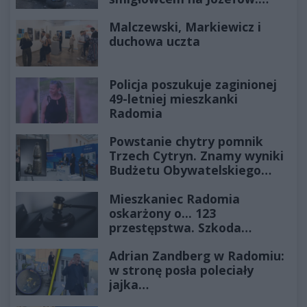
Historia mrozi krew w żyłach
Malczewski, Markiewicz i
duchowa uczta
Policja poszukuje zaginionej
49-letniej mieszkanki
Radomia
Powstanie chytry pomnik
Trzech Cytryn. Znamy wyniki
Budżetu Obywatelskiego
2027
Mieszkaniec Radomia
oskarżony o... 123
przestępstwa. Szkoda
wyceniona na ponad milion
Adrian Zandberg w Radomiu:
złotych
w stronę posła poleciały
jajka…