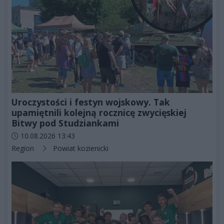
Uroczystości i festyn wojskowy. Tak
upamiętnili kolejną rocznicę zwycięskiej
Bitwy pod Studziankami
Data dodania artykułu:
10.08.2026 13:43
Kategorie artykułu:
Region
Powiat kozienicki