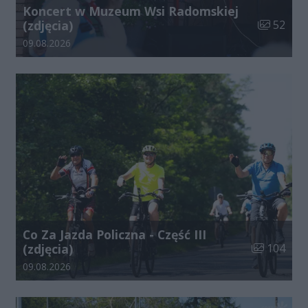
Koncert w Muzeum Wsi Radomskiej
Liczba zdj
(zdjęcia)
52
Data dodania galerii:
09.08.2026
Co Za Jazda Policzna - Część III
Liczba zdjęć
(zdjęcia)
104
Data dodania galerii:
09.08.2026