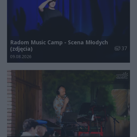
Radom Music Camp - Scena Młodych
Liczba zdj
(zdjęcia)
37
Data dodania galerii:
09.08.2026