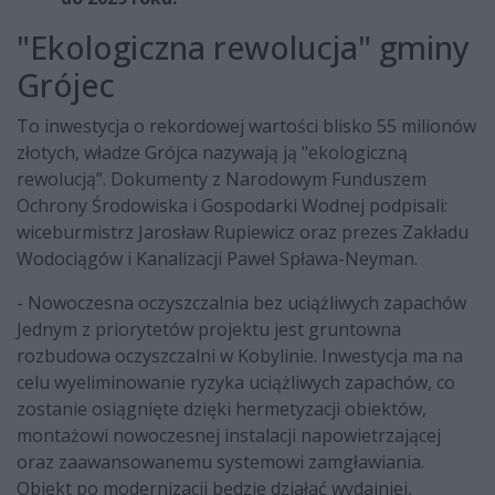
"Ekologiczna rewolucja" gminy
Grójec
To inwestycja o rekordowej wartości blisko 55 milionów
złotych, władze Grójca nazywają ją "ekologiczną
rewolucją”. Dokumenty z Narodowym Funduszem
Ochrony Środowiska i Gospodarki Wodnej podpisali:
wiceburmistrz Jarosław Rupiewicz oraz prezes Zakładu
Wodociągów i Kanalizacji Paweł Spława-Neyman.
- Nowoczesna oczyszczalnia bez uciążliwych zapachów
Jednym z priorytetów projektu jest gruntowna
rozbudowa oczyszczalni w Kobylinie. Inwestycja ma na
celu wyeliminowanie ryzyka uciążliwych zapachów, co
zostanie osiągnięte dzięki hermetyzacji obiektów,
montażowi nowoczesnej instalacji napowietrzającej
oraz zaawansowanemu systemowi zamgławiania.
Obiekt po modernizacji będzie działać wydajniej,