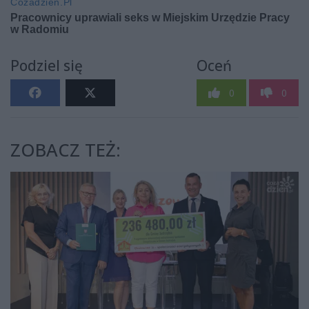
Podziel się
Oceń
0
0
ZOBACZ TEŻ: