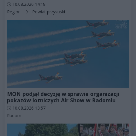
Data dodania artykułu:
10.08.2026 14:18
Kategorie artykułu:
Region
Powiat przysuski
MON podjął decyzję w sprawie organizacji
pokazów lotniczych Air Show w Radomiu
Data dodania artykułu:
10.08.2026 13:57
Kategorie artykułu:
Radom