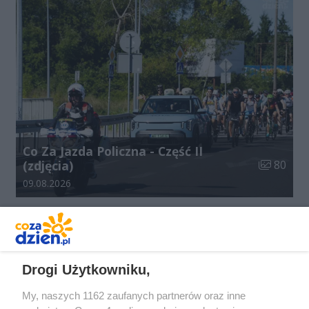
Co Za Jazda Policzna - Część II
Liczba zdj
(zdjęcia)
80
Data dodania galerii:
09.08.2026
REKLAMA
Drogi Użytkowniku,
My, naszych 1162 zaufanych partnerów oraz inne