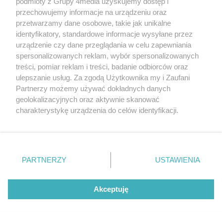
podmioty z Grupy 4media uzyskujemy dostęp i
przechowujemy informacje na urządzeniu oraz
przetwarzamy dane osobowe, takie jak unikalne
identyfikatory, standardowe informacje wysyłane przez
urządzenie czy dane przeglądania w celu zapewniania
spersonalizowanych reklam, wybór spersonalizowanych
Redakcja
Reklama
Prywatność
Praca Łódź
treści, pomiar reklam i treści, badanie odbiorców oraz
the:protocol
ulepszanie usług. Za zgodą Użytkownika my i Zaufani
Partnerzy możemy używać dokładnych danych
geolokalizacyjnych oraz aktywnie skanować
charakterystykę urządzenia do celów identyfikacji.
Ponieważ cenimy Twoją prywatność, prosimy o zgodę na
Szukaj
korzystanie z tych technologii poprzez kliknięcie
„Akceptuję”. Zgoda jest dobrowolna i zawsze możesz ją
zmienić/wycofać klikając przycisk ustawień prywatności
Facebook.com
Youtube.com
PARTNERZY
USTAWIENIA
znajdujący się w lewym dolnym rogu strony
. Niektóre
rodzaje przetwarzania danych nie wymagają zgody
użytkownika, ale masz prawo sprzeciwić się takiemu
Akceptuję
przetwarzaniu. Preferencje będą miały zastosowania tylko
na tej witrynie.
CMS portalu
przygotowany przez