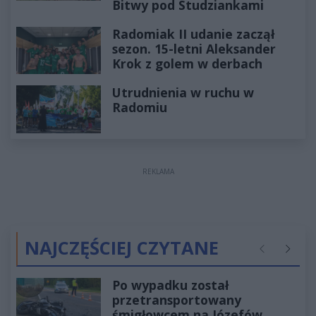
Bitwy pod Studziankami
Radomiak II udanie zaczął
sezon. 15-letni Aleksander
Krok z golem w derbach
Utrudnienia w ruchu w
Radomiu
REKLAMA
NAJCZĘŚCIEJ CZYTANE
Poprzednie
Następ
Po wypadku został
przetransportowany
śmigłowcem na Józefów.