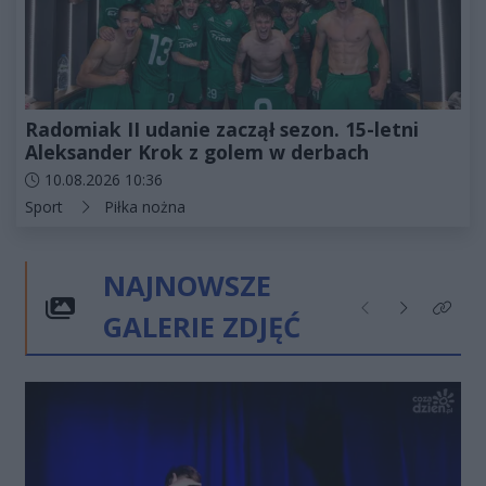
Radomiak II udanie zaczął sezon. 15-letni
Aleksander Krok z golem w derbach
Data dodania artykułu:
10.08.2026 10:36
Kategorie artykułu:
Sport
Piłka nożna
NAJNOWSZE
GALERIE ZDJĘĆ
Poprzednie
Następne
Kliknij