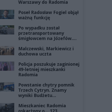
Warszawy do Radomia
Poseł Radosław Fogiel objął
ważną funkcję
Po wypadku został
przetransportowany
śmigłowcem na Józefów.
Historia mrozi krew w
Malczewski, Markiewicz i
żyłach
duchowa uczta
Policja poszukuje zaginionej
49-letniej mieszkanki
Radomia
Powstanie chytry pomnik
Trzech Cytryn. Znamy
wyniki Budżetu
Obywatelskiego 2027
Mieszkaniec Radomia
oskarżony o... 123