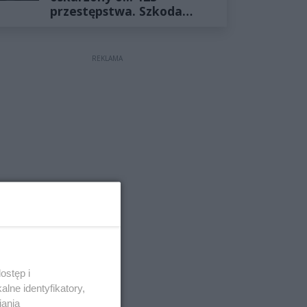
przestępstwa. Szkoda
wyceniona na ponad milion
złotych
REKLAMA
ostęp i
lne identyfikatory,
iania