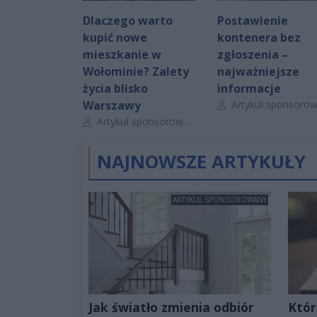
Dlaczego warto
Postawienie
kupić nowe
kontenera bez
mieszkanie w
zgłoszenia –
Wołominie? Zalety
najważniejsze
życia blisko
informacje
Autor artykułu:
Warszawy
Artykuł sponsorowan
Autor artykułu:
Artykuł sponsorowany
NAJNOWSZE ARTYKUŁY
ARTYKUŁ SPONSOROWANY
Jak światło zmienia odbiór
Któr