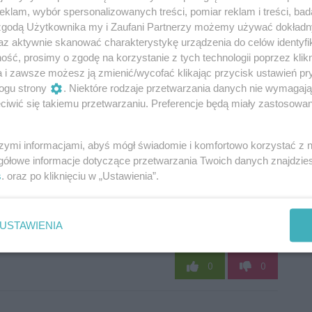
klam, wybór spersonalizowanych treści, pomiar reklam i treści, bad
 zgodą Użytkownika my i Zaufani Partnerzy możemy używać dokład
az aktywnie skanować charakterystykę urządzenia do celów identyfi
ść, prosimy o zgodę na korzystanie z tych technologii poprzez klikn
a i zawsze możesz ją zmienić/wycofać klikając przycisk ustawień pr
ogu strony
. Niektóre rodzaje przetwarzania danych nie wymagaj
iwić się takiemu przetwarzaniu. Preferencje będą miały zastosowania
szymi informacjami, abyś mógł świadomie i komfortowo korzystać z
gółowe informacje dotyczące przetwarzania Twoich danych znajdzi
s
. oraz po kliknięciu w „Ustawienia”.
USTAWIENIA
Oceń
0
0