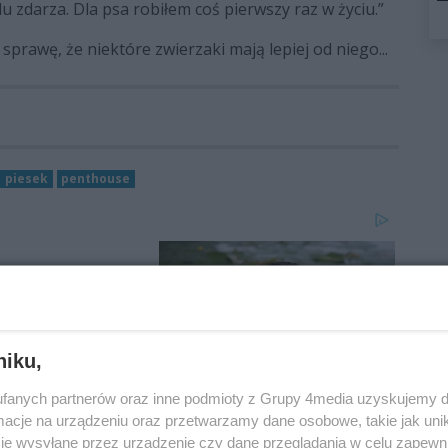
lu zdarza. Dla psa robiłem coś pierwszy raz w życiu.”
prawę, że niektóre zwierzaki mają lepiej od niego...
piesek
penthouse
niku,
fanych partnerów oraz inne podmioty z Grupy 4media uzyskujemy d
cje na urządzeniu oraz przetwarzamy dane osobowe, takie jak unika
je wysyłane przez urządzenie czy dane przeglądania w celu zapewn