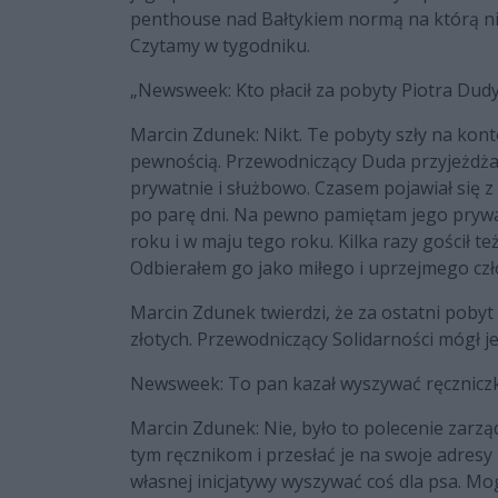
penthouse nad Bałtykiem normą na którą nie m
Czytamy w tygodniku.
„
Newsweek:
Kto płacił za pobyty Piotra Du
Marcin Zdunek: Nikt. Te pobyty szły na konto 
pewnością. Przewodniczący Duda przyjeżdżał
prywatnie i służbowo. Czasem pojawiał się z
po parę dni. Na pewno pamiętam jego prywa
roku i w maju tego roku. Kilka razy gościł te
Odbierałem go jako miłego i uprzejmego czło
Marcin Zdunek twierdzi, że za ostatni pobyt
złotych. Przewodniczący Solidarności mógł jed
Newsweek:
To pan kazał wyszywać ręczniczk
Marcin Zdunek: Nie, było to polecenie zarząd
tym ręcznikom i przesłać je na swoje adresy
własnej inicjatywy wyszywać coś dla psa. Mo