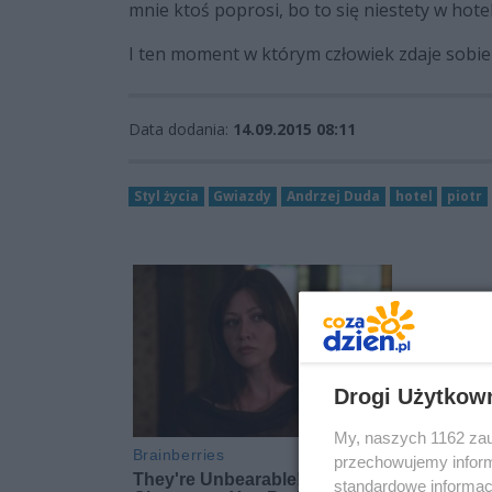
mnie ktoś poprosi, bo to się niestety w hote
I ten moment w którym człowiek zdaje sobie s
Data dodania:
14.09.2015 08:11
Styl życia
Gwiazdy
Andrzej Duda
hotel
piotr
Drogi Użytkow
My, naszych 1162 zau
przechowujemy informa
standardowe informac