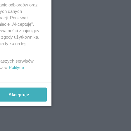
anie odbiorców oraz
nych danych
kacji. Ponieważ
ięcie „Akceptuję”.
ywatności znajdujący
ą zgody użytkownika,
 tylko na tej
 naszych serwisów
esz w
Polityce
Akceptuję