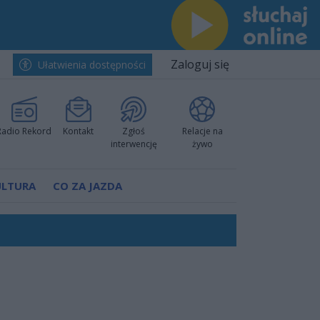
Zaloguj się
Ułatwienia dostępności
Radio Rekord
Kontakt
Zgłoś
Relacje na
interwencję
żywo
ULTURA
CO ZA JAZDA
ano umowę
Polski
 decyzję prokuratury
ów pokazali klasę
worzyć nową sportową tradycję"
ruchu