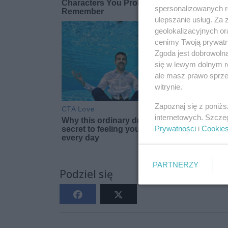
spersonalizowanych re
ulepszanie usług. Za
geolokalizacyjnych or
cenimy Twoją prywatno
Zgoda jest dobrowoln
się w lewym dolnym r
ale masz prawo sprzec
witrynie.
Zapoznaj się z poniż
internetowych. Szcze
Prywatności
i
Cookie
PARTNERZY
Podziel się