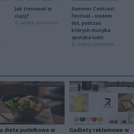
Jak trenować w
Summer Contrast
ciąży?
Festival - siedem
Autor artykułu:
Artykuł sponsorowany
dni, podczas
których muzyka
spotyka ludzi
Autor artykułu:
y
Artykuł sponsorowany
ARTYKUŁ SPONSOROWANY
ARTYKUŁ SPONSO
a dieta pudełkowa w
Gadżety reklamowe w