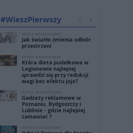
#WieszPierwszy
Poprzednie
Następne
ARTYKUŁ SPONSOROWANY
Jak światło zmienia odbiór
przestrzeni
ARTYKUŁ SPONSOROWANY
Która dieta pudełkowa w
Legionowie najlepiej
sprawdzi się przy redukcji
wagi bez efektu jojo?
ARTYKUŁ SPONSOROWANY
Gadżety reklamowe w
Poznaniu, Bydgoszczy i
Lublinie - gdzie najlepiej
zamawiać ?
ARTYKUŁ SPONSOROWANY
Odzież firmowa dla branży