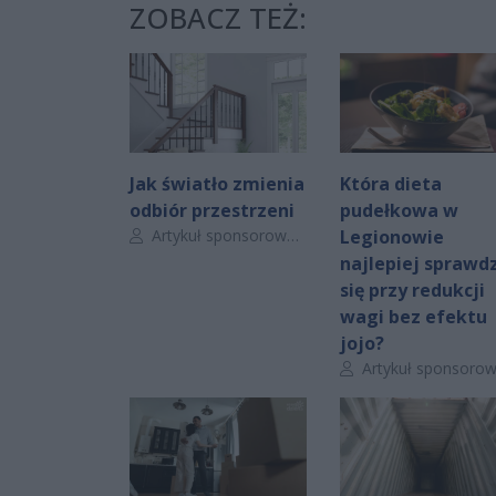
ZOBACZ TEŻ:
Jak światło zmienia
Która dieta
odbiór przestrzeni
pudełkowa w
Autor artykułu:
Artykuł sponsorowany
Legionowie
najlepiej sprawdz
się przy redukcji
wagi bez efektu
jojo?
Autor artykułu:
Artykuł sponsorowan