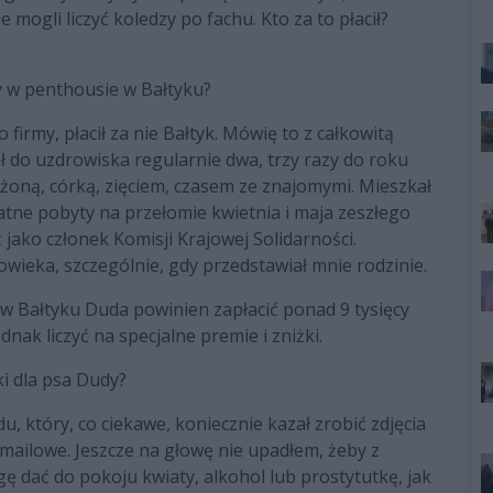
ogli liczyć koledzy po fachu. Kto za to płacił?
dy w penthousie w Bałtyku?
firmy, płacił za nie Bałtyk.
Mówię to z całkowitą
 do uzdrowiska regularnie dwa, trzy razy do roku
 żoną, córką, zięciem, czasem ze znajomymi. Mieszkał
tne pobyty na przełomie kwietnia i maja zeszłego
ż jako członek Komisji Krajowej Solidarności.
wieka, szczególnie, gdy przedstawiał mnie rodzinie.
 w Bałtyku Duda powinien zapłacić ponad 9 tysięcy
nak liczyć na specjalne premie i zniżki.
i dla psa Dudy?
u, który, co ciekawe, koniecznie kazał zrobić zdjęcia
 mailowe. Jeszcze na głowę nie upadłem, żeby z
gę dać do pokoju kwiaty, alkohol lub prostytutkę, jak