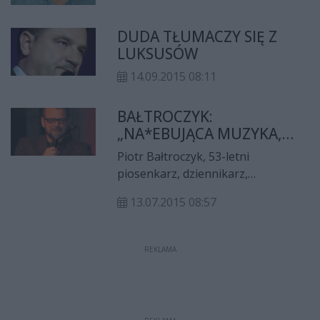
DUDA TŁUMACZY SIĘ Z
LUKSUSÓW
14.09.2015 08:11
BAŁTROCZYK:
„NA*EBUJĄCA MUZYKA,
DARCIE RYJA, SZLAM!”
Piotr Bałtroczyk, 53-letni
piosenkarz, dziennikarz,
konferansjer, ale przede wszystkim
13.07.2015 08:57
satyryk, kilka lat temu wypowiedział
się na temat naszego rodzimego,
polskiego morza.
REKLAMA