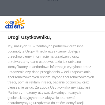
REKLAMA
REKLAMA
Drogi Użytkowniku,
My, naszych 1162 zaufanych partnerów oraz inne
podmioty z Grupy 4media uzyskujemy dostęp i
przechowujemy informacje na urządzeniu oraz
przetwarzamy dane osobowe, takie jak unikalne
identyfikatory, standardowe informacje wysyłane przez
urządzenie czy dane przeglądania w celu zapewniania
spersonalizowanych reklam, wybór spersonalizowanych
Redakcja
Reklama
Prywatność
Praca Łódź
treści, pomiar reklam i treści, badanie odbiorców oraz
the:protocol
ulepszanie usług. Za zgodą Użytkownika my i Zaufani
Partnerzy możemy używać dokładnych danych
geolokalizacyjnych oraz aktywnie skanować
charakterystykę urządzenia do celów identyfikacji.