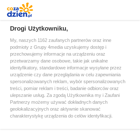
REKLAMA
Drogi Użytkowniku,
My, naszych 1162 zaufanych partnerów oraz inne
podmioty z Grupy 4media uzyskujemy dostęp i
przechowujemy informacje na urządzeniu oraz
przetwarzamy dane osobowe, takie jak unikalne
identyfikatory, standardowe informacje wysyłane przez
urządzenie czy dane przeglądania w celu zapewniania
spersonalizowanych reklam, wybór spersonalizowanych
Redakcja
Reklama
Prywatność
Praca Łódź
treści, pomiar reklam i treści, badanie odbiorców oraz
the:protocol
ulepszanie usług. Za zgodą Użytkownika my i Zaufani
Partnerzy możemy używać dokładnych danych
geolokalizacyjnych oraz aktywnie skanować
charakterystykę urządzenia do celów identyfikacji.
Ponieważ cenimy Twoją prywatność, prosimy o zgodę na
Szukaj
korzystanie z tych technologii poprzez kliknięcie
„Akceptuję”. Zgoda jest dobrowolna i zawsze możesz ją