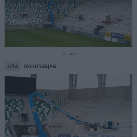
REKLAMA
2
/
14
DSC02568.JPG