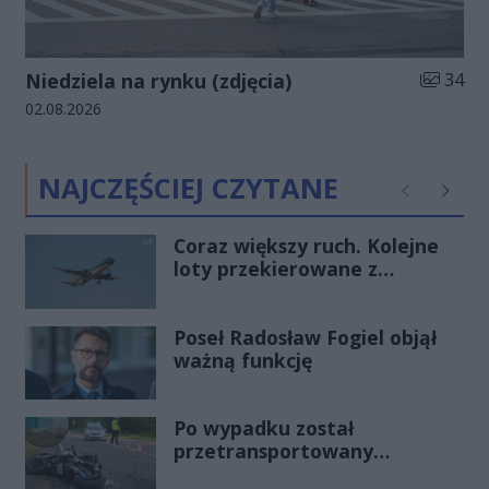
Liczba zd
Niedziela na rynku (zdjęcia)
34
Data dodania galerii:
02.08.2026
NAJCZĘŚCIEJ CZYTANE
Poprzednie
Następ
Coraz większy ruch. Kolejne
loty przekierowane z
Warszawy do Radomia
Poseł Radosław Fogiel objął
ważną funkcję
Po wypadku został
przetransportowany
śmigłowcem na Józefów.