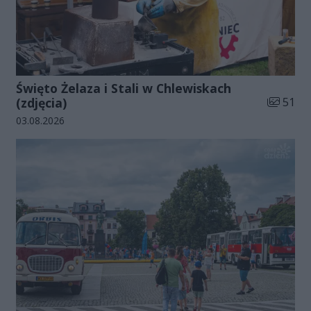
Święto Żelaza i Stali w Chlewiskach
Liczba zd
(zdjęcia)
51
Data dodania galerii:
03.08.2026