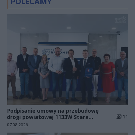
POLECAMY
Podpisanie umowy na przebudowę
Liczba zd
drogi powiatowej 1133W Stara
11
Błotnica - Jedlanka (zdjęcia)
Data dodania galerii:
07.08.2026