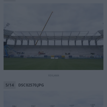
REKLAMA
5
/
14
DSC02570.JPG