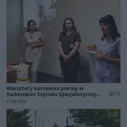
Warsztaty karmienia piersią w
Liczba zd
Radomskim Szpitalu Specjalistycznym
17
(zdjęcia)
Data dodania galerii:
07.08.2026