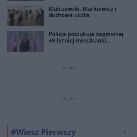
Historia mrozi krew w żyłach
Malczewski, Markiewicz i
duchowa uczta
Policja poszukuje zaginionej
49-letniej mieszkanki
Radomia
REKLAMA
REKLAMA
#Wiesz Pierwszy
Poprzednie
Następ