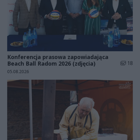
Konferencja prasowa zapowiadająca
Liczba zd
Beach Ball Radom 2026 (zdjęcia)
18
Data dodania galerii:
05.08.2026