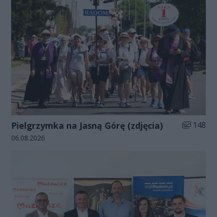
Liczba zdj
Pielgrzymka na Jasną Górę (zdjęcia)
148
Data dodania galerii:
06.08.2026