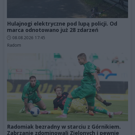
Hulajnogi elektryczne pod lupą policji. Od
marca odnotowano już 28 zdarzeń
Data dodania artykułu:
08.08.2026 17:45
Kategorie artykułu:
Radom
Radomiak bezradny w starciu z Górnikiem.
Zabrzanie zdominowali Zielonych i pewnie