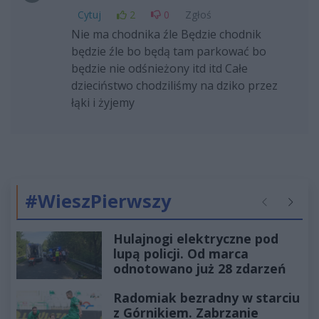
Cytuj
2
0
Zgłoś
Nie ma chodnika źle Będzie chodnik
będzie źle bo będą tam parkować bo
będzie nie odśnieżony itd itd Całe
dzieciństwo chodziliśmy na dziko przez
łąki i żyjemy
#WieszPierwszy
Poprzednie
Następ
Hulajnogi elektryczne pod
lupą policji. Od marca
odnotowano już 28 zdarzeń
Radomiak bezradny w starciu
z Górnikiem. Zabrzanie