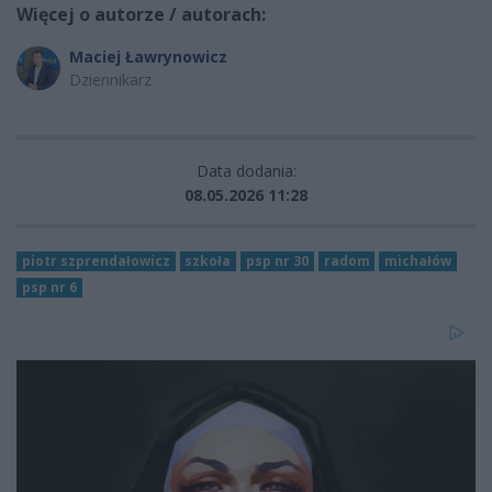
Więcej o autorze / autorach:
Maciej Ławrynowicz
Dziennikarz
Data dodania:
08.05.2026 11:28
piotr szprendałowicz
szkoła
psp nr 30
radom
michałów
psp nr 6