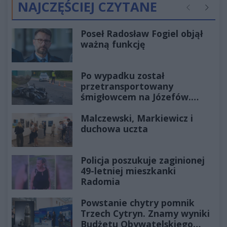
NAJCZĘŚCIEJ CZYTANE
Poprzednie
Następ
Poseł Radosław Fogiel objął
ważną funkcję
Po wypadku został
przetransportowany
śmigłowcem na Józefów.
Historia mrozi krew w żyłach
Malczewski, Markiewicz i
duchowa uczta
Policja poszukuje zaginionej
49-letniej mieszkanki
Radomia
Powstanie chytry pomnik
Trzech Cytryn. Znamy wyniki
Budżetu Obywatelskiego