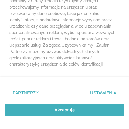
podmioty z Grupy 4media uzyskujemy dostęp i
przechowujemy informacje na urządzeniu oraz
przetwarzamy dane osobowe, takie jak unikalne
identyfikatory, standardowe informacje wysyłane przez
urządzenie czy dane przeglądania w celu zapewniania
spersonalizowanych reklam, wybór spersonalizowanych
treści, pomiar reklam i treści, badanie odbiorców oraz
ulepszanie usług. Za zgodą Użytkownika my i Zaufani
Partnerzy możemy używać dokładnych danych
geolokalizacyjnych oraz aktywnie skanować
charakterystykę urządzenia do celów identyfikacji.
Nowe boisko, nowe możliwości
Ponieważ cenimy Twoją prywatność, prosimy o zgodę na
Data dodania artykułu:
08.08.2026 15:00
korzystanie z tych technologii poprzez kliknięcie
Kategorie artykułu:
Radom
„Akceptuję”. Zgoda jest dobrowolna i zawsze możesz ją
zmienić/wycofać klikając przycisk ustawień prywatności
PARTNERZY
USTAWIENIA
znajdujący się w lewym dolnym rogu strony
. Niektóre
NAJNOWSZE
rodzaje przetwarzania danych nie wymagają zgody
użytkownika, ale masz prawo sprzeciwić się takiemu
GALERIE ZDJĘĆ
Poprzednie
Następne
Kliknij
Akceptuję
przetwarzaniu. Preferencje będą miały zastosowania tylko
na tej witrynie.