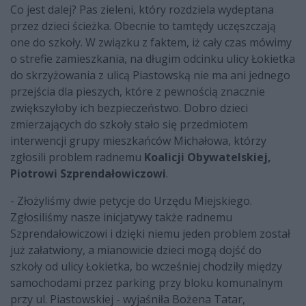
Co jest dalej? Pas zieleni, który rozdziela wydeptana
przez dzieci ścieżka. Obecnie to tamtędy uczęszczają
one do szkoły. W związku z faktem, iż cały czas mówimy
o strefie zamieszkania, na długim odcinku ulicy Łokietka
do skrzyżowania z ulicą Piastowską nie ma ani jednego
przejścia dla pieszych, które z pewnością znacznie
zwiększyłoby ich bezpieczeństwo. Dobro dzieci
zmierzających do szkoły stało się przedmiotem
interwencji grupy mieszkańców Michałowa, którzy
zgłosili problem radnemu
Koalicji Obywatelskiej,
Piotrowi Szprendałowiczowi
.
- Złożyliśmy dwie petycje do Urzędu Miejskiego.
Zgłosiliśmy nasze inicjatywy także radnemu
Szprendałowiczowi i dzięki niemu jeden problem został
już załatwiony, a mianowicie dzieci mogą dojść do
szkoły od ulicy Łokietka, bo wcześniej chodziły między
samochodami przez parking przy bloku komunalnym
przy ul. Piastowskiej - wyjaśniła Bożena Tatar,