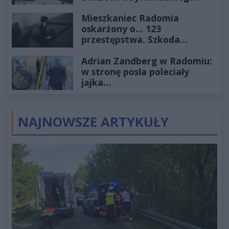
2027
Mieszkaniec Radomia
oskarżony o... 123
przestępstwa. Szkoda
wyceniona na ponad milion
Adrian Zandberg w Radomiu:
złotych
w stronę posła poleciały
jajka…
NAJNOWSZE ARTYKUŁY