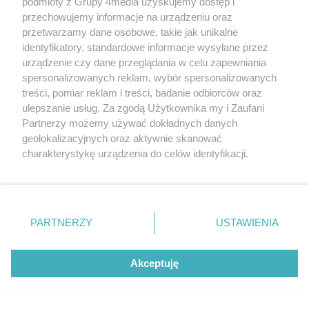
podmioty z Grupy 4media uzyskujemy dostęp i
przechowujemy informacje na urządzeniu oraz
przetwarzamy dane osobowe, takie jak unikalne
identyfikatory, standardowe informacje wysyłane przez
Nowe boisko, nowe możliwości
urządzenie czy dane przeglądania w celu zapewniania
spersonalizowanych reklam, wybór spersonalizowanych
Data dodania artykułu:
08.08.2026 15:00
treści, pomiar reklam i treści, badanie odbiorców oraz
Kategorie artykułu:
Radom
ulepszanie usług. Za zgodą Użytkownika my i Zaufani
Partnerzy możemy używać dokładnych danych
geolokalizacyjnych oraz aktywnie skanować
NAJNOWSZE
charakterystykę urządzenia do celów identyfikacji.
Ponieważ cenimy Twoją prywatność, prosimy o zgodę na
GALERIE ZDJĘĆ
Poprzednie
Następne
Kliknij
korzystanie z tych technologii poprzez kliknięcie
„Akceptuję”. Zgoda jest dobrowolna i zawsze możesz ją
zmienić/wycofać klikając przycisk ustawień prywatności
PARTNERZY
USTAWIENIA
znajdujący się w lewym dolnym rogu strony
. Niektóre
rodzaje przetwarzania danych nie wymagają zgody
użytkownika, ale masz prawo sprzeciwić się takiemu
Akceptuję
przetwarzaniu. Preferencje będą miały zastosowania tylko
na tej witrynie.