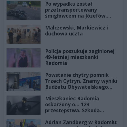
Po wypadku został
przetransportowany
śmigłowcem na Józefów.
Historia mrozi krew w żyłach
Malczewski, Markiewicz i
duchowa uczta
Policja poszukuje zaginionej
49-letniej mieszkanki
Radomia
Powstanie chytry pomnik
Trzech Cytryn. Znamy wyniki
Budżetu Obywatelskiego
2027
Mieszkaniec Radomia
oskarżony o... 123
przestępstwa. Szkoda
wyceniona na ponad milion
Adrian Zandberg w Radomiu:
złotych