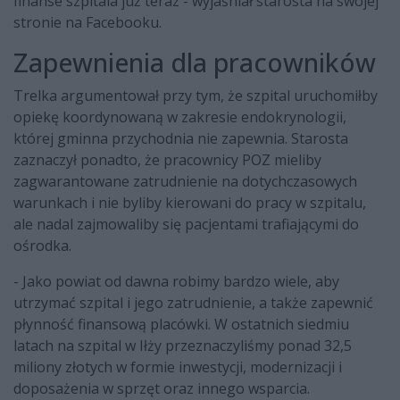
finanse szpitala już teraz - wyjaśniał starosta na swojej
stronie na Facebooku.
Zapewnienia dla pracowników
Trelka argumentował przy tym, że szpital uruchomiłby
opiekę koordynowaną w zakresie endokrynologii,
której gminna przychodnia nie zapewnia. Starosta
zaznaczył ponadto, że pracownicy POZ mieliby
zagwarantowane zatrudnienie na dotychczasowych
warunkach i nie byliby kierowani do pracy w szpitalu,
ale nadal zajmowaliby się pacjentami trafiającymi do
ośrodka.
- Jako powiat od dawna robimy bardzo wiele, aby
utrzymać szpital i jego zatrudnienie, a także zapewnić
płynność finansową placówki. W ostatnich siedmiu
latach na szpital w Iłży przeznaczyliśmy ponad 32,5
miliony złotych w formie inwestycji, modernizacji i
doposażenia w sprzęt oraz innego wsparcia.