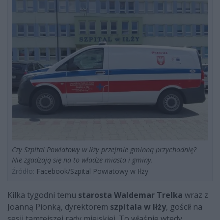
Czy Szpital Powiatowy w Iłży przejmie gminną przychodnię?
Nie zgadzają się na to władze miasta i gminy.
Źródło:
Facebook/Szpital Powiatowy w Iłży
Kilka tygodni temu
starosta
Waldemar Trelka
wraz z
Joanną Pionką, dyrektorem
szpitala w Iłży
, gościł na
sesji tamtejszej rady miejskiej. To właśnie wtedy