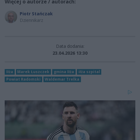
Więcej o autorze / autorach:
Piotr Stańczak
Dziennikarz
Data dodania:
23.04.2026 13:30
Iłża
Marek Łuszczek
gmina Iłża
iłża szpital
Powiat Radomski
Waldemar Trelka