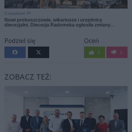
Podziel się
Oceń
0
0
ZOBACZ TEŻ: