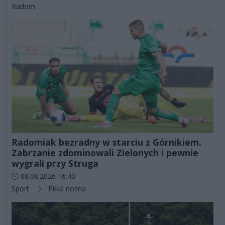
Kategorie artykułu:
Radom
Radomiak bezradny w starciu z Górnikiem.
Zabrzanie zdominowali Zielonych i pewnie
wygrali przy Struga
Data dodania artykułu:
08.08.2026 16:40
Kategorie artykułu:
Sport
Piłka nożna