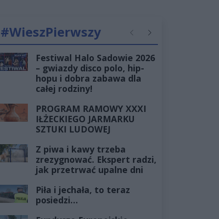
#WieszPierwszy
Poprzednie
Następne
Festiwal Halo Sadowie 2026
– gwiazdy disco polo, hip-
hopu i dobra zabawa dla
całej rodziny!
PROGRAM RAMOWY XXXI
IŁŻECKIEGO JARMARKU
SZTUKI LUDOWEJ
Z piwa i kawy trzeba
zrezygnować. Ekspert radzi,
jak przetrwać upalne dni
Piła i jechała, to teraz
posiedzi…