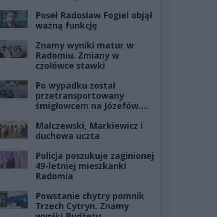
Poseł Radosław Fogiel objął
ważną funkcję
Znamy wyniki matur w
Radomiu. Zmiany w
czołówce stawki
Po wypadku został
przetransportowany
śmigłowcem na Józefów.
Historia mrozi krew w
Malczewski, Markiewicz i
żyłach
duchowa uczta
Policja poszukuje zaginionej
49-letniej mieszkanki
Radomia
Powstanie chytry pomnik
Trzech Cytryn. Znamy
wyniki Budżetu