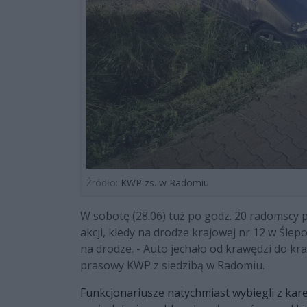
Źródło:
KWP zs. w Radomiu
W sobotę (28.06) tuż po godz. 20 radomscy po
akcji, kiedy na drodze krajowej nr 12 w Śle
na drodze. - Auto jechało od krawędzi do kr
prasowy KWP z siedzibą w Radomiu.
Funkcjonariusze natychmiast wybiegli z kar