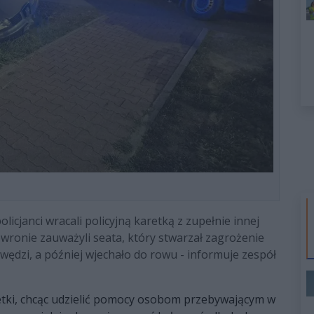
licjanci wracali policyjną karetką z zupełnie innej
powronie zauważyli seata, który stwarzał zagrożenie
awędzi, a później wjechało do rowu - informuje zespół
etki, chcąc udzielić pomocy osobom przebywającym w