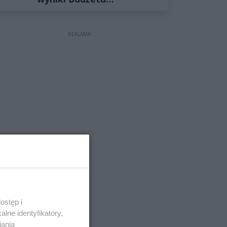
Obywatelskiego 2027
REKLAMA
ostęp i
lne identyfikatory,
iania