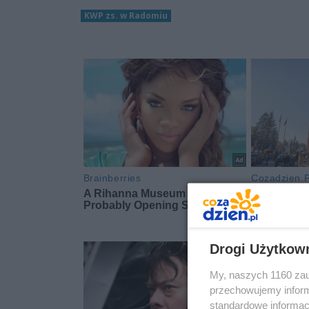
KWP zs. w Radomiu
Drogi Użytkow
My, naszych 1160 zau
przechowujemy informa
standardowe informac