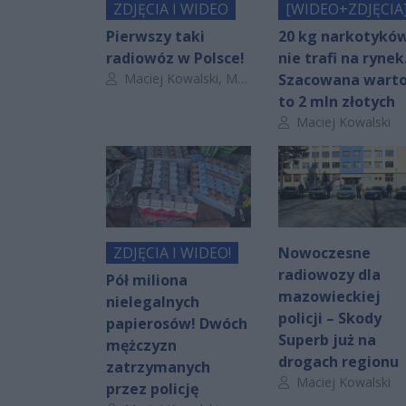
ZDJĘCIA I WIDEO
[WIDEO+ZDJĘCIA
Pierwszy taki
20 kg narkotykó
radiowóz w Polsce!
nie trafi na rynek
Autor artykułu:
Maciej Kowalski, Magdalena Pluta
Szacowana warto
to 2 mln złotych
Autor artykułu:
Maciej Kowalski
ZDJĘCIA I WIDEO!
Nowoczesne
radiowozy dla
Pół miliona
mazowieckiej
nielegalnych
policji – Skody
papierosów! Dwóch
Superb już na
mężczyzn
drogach regionu
zatrzymanych
Autor artykułu:
Maciej Kowalski
przez policję