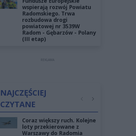
Fundusze Europejskie
wspierają rozwój Powiatu
Radomskiego. Trwa
rozbudowa drogi
powiatowej nr 3539W
Radom - Gębarzów - Polany
(III etap)
REKLAMA
NAJCZĘŚCIEJ
CZYTANE
Poprzednie
Następne
Coraz większy ruch. Kolejne
loty przekierowane z
Warszawy do Radomia