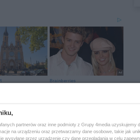
niku,
fanych partnerów oraz inne podmioty z Grupy 4media uzyskujemy d
cje na urządzeniu oraz przetwarzamy dane osobowe, takie jak unika
je wysyłane przez urządzenie czy dane przeglądania w celu zapewn