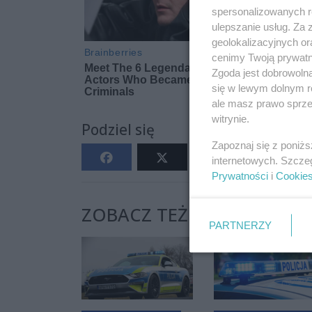
spersonalizowanych re
ulepszanie usług. Za
geolokalizacyjnych or
cenimy Twoją prywatno
Zgoda jest dobrowoln
się w lewym dolnym r
ale masz prawo sprzec
witrynie.
Podziel się
Zapoznaj się z poniż
internetowych. Szcze
Prywatności
i
Cookie
ZOBACZ TEŻ:
PARTNERZY