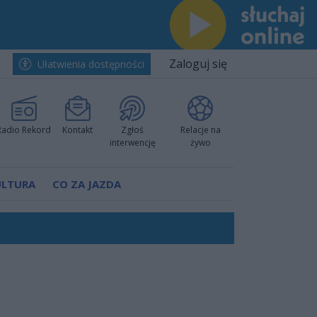
Zaloguj się
Ułatwienia dostępności
Radio Rekord
Kontakt
Zgłoś
Relacje na
interwencję
żywo
ULTURA
CO ZA JAZDA
worzyć nową sportową tradycję"
ruchu