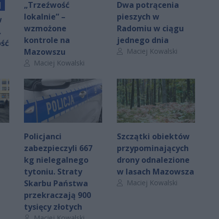
]
„Trzeźwość
Dwa potrącenia
lokalnie” –
pieszych w
w
wzmożone
Radomiu w ciągu
.
kontrole na
jednego dnia
ść
Autor artykułu:
Mazowszu
Maciej Kowalski
Autor artykułu:
Maciej Kowalski
Policjanci
Szczątki obiektów
zabezpieczyli 667
przypominających
kg nielegalnego
drony odnalezione
tytoniu. Straty
w lasach Mazowsza
Autor artykułu:
Skarbu Państwa
Maciej Kowalski
przekraczają 900
tysięcy złotych
Autor artykułu:
Maciej Kowalski