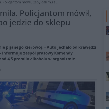
. Policjantom mówił, żeby dali mu s...
mila. Policjantom mówił,
bo jedzie do sklepu
ie pijanego kierowcę. - Auto jechało od krawędzi
u - informuje zespół prasowy Komendy
nad 4,5 promila alkoholu w organizmie.
7