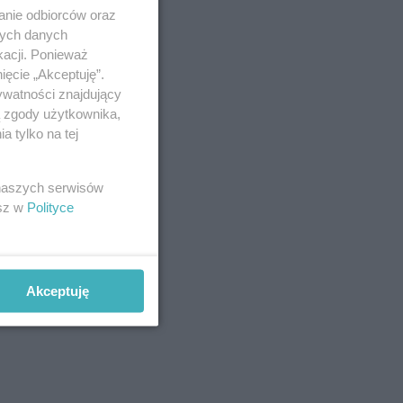
anie odbiorców oraz
nych danych
kacji. Ponieważ
ięcie „Akceptuję”.
ywatności znajdujący
ą zgody użytkownika,
 tylko na tej
 naszych serwisów
esz w
Polityce
Akceptuję