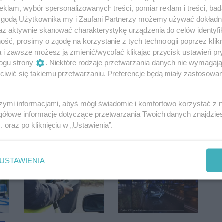
klam, wybór spersonalizowanych treści, pomiar reklam i treści, bad
 zgodą Użytkownika my i Zaufani Partnerzy możemy używać dokład
az aktywnie skanować charakterystykę urządzenia do celów identyfi
ść, prosimy o zgodę na korzystanie z tych technologii poprzez klikn
a i zawsze możesz ją zmienić/wycofać klikając przycisk ustawień pr
ogu strony
. Niektóre rodzaje przetwarzania danych nie wymagaj
iwić się takiemu przetwarzaniu. Preferencje będą miały zastosowania
Oceń
szymi informacjami, abyś mógł świadomie i komfortowo korzystać z
0
0
gółowe informacje dotyczące przetwarzania Twoich danych znajdzi
s
. oraz po kliknięciu w „Ustawienia”.
USTAWIENIA