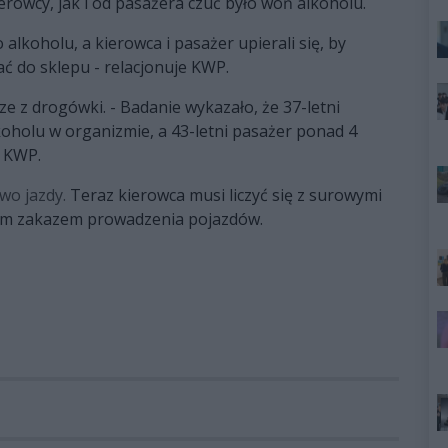
ierowcy, jak i od pasażera czuć było woń alkoholu.
 alkoholu, a kierowca i pasażer upierali się, by
hać do sklepu - relacjonuje KWP.
ze z drogówki. - Badanie wykazało, że 37-letni
koholu w organizmie, a 43-letni pasażer ponad 4
e KWP.
awo jazdy.
Teraz kierowca musi liczyć się z surowymi
im zakazem prowadzenia pojazdów.