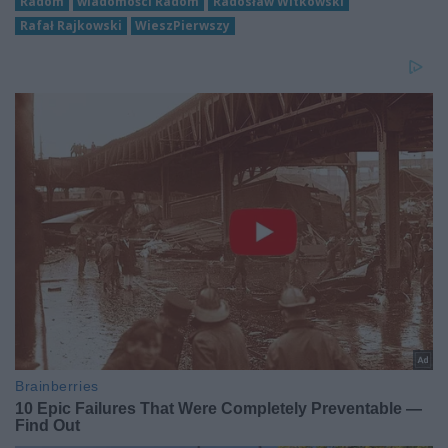
Radom
wiadomości Radom
Radosław Witkowski
Rafał Rajkowski
WieszPierwszy