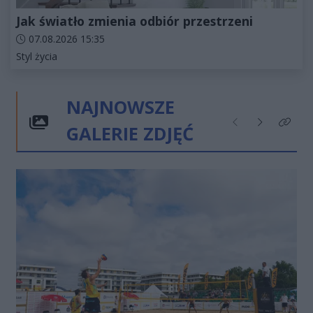
Jak światło zmienia odbiór przestrzeni
Data dodania artykułu:
07.08.2026 15:35
Kategorie artykułu:
Styl życia
NAJNOWSZE
GALERIE ZDJĘĆ
Poprzednie
Następne
Kliknij