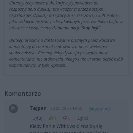
Chcemy, żeby nasze publikacje były powodem do
rozpoczynania dyskusji prowadzonej przez naszych
Czytelników; dyskusji merytorycznej, rzeczowej i kulturalnej.
Jako redakcja jesteśmy zdecydowanym przeciwnikiem hejtu w
Internecie i wspieramy działania akcji
"Stop hejt"
.
Dlatego prosimy o dostosowanie pisanych przez Państwa
komentarzy do norm akceptowanych przez większość
społeczeństwa. Chcemy, żeby dyskusja prowadzona w
komentarzach nie atakowała nikogo i nie urażała uczuć osób
wspominanych w tych wpisach.
Komentarze
Tajpan
22.05.2025 19:58
Odpowiedz
Cytuj
1
0
Zgłoś
Kiedy Panie Witkowski znajdą się