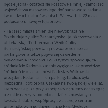
będzie jednak ostatecznie kosztowała mniej - samorząd
województwa mazowieckiego dofinansował to zadanie
kwotą dwóch milionów złotych. W czwartek, 22 maja
podpisano umowę w tej sprawie.
- Ta część miasta zmieni się niewyobrażalnie.
Przebudujemy ulicę Bernardyńską i jej skrzyżowania z
ul. Lekarską i Tochtermana. Wzdłuż ulicy
Bernardyńskiej powstaną nowoczesne miejsca
parkingowe, a także pojawi się oświetlenie,
odwodnienie i chodniki. To wszystko spowoduje, że
śródmieście Radomia zacznie wyglądać jak prawdziwe
śródmieście miasta - mówi Radosław Witkowski,
prezydent Radomia. - Ten parking, ta ulica, była
niezbędna i potrzebna. Czekała na swoją kolej wiele lat.
Mam nadzieję, że przy współpracy będziemy dostrzegać
też takie rzeczy zapomniane, dziś rozmawiamy o
kwestiach dobrej współpracy związanej z centrum
przesiadkowym po dawnej bazie PKS. Myślę, że