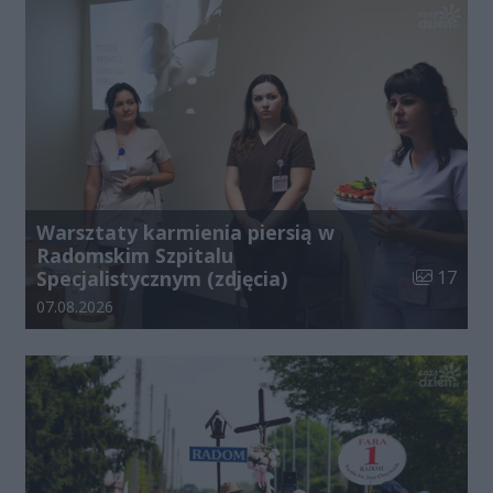
Warsztaty karmienia piersią w
Radomskim Szpitalu
Liczba zdj
Specjalistycznym (zdjęcia)
17
Data dodania galerii:
07.08.2026