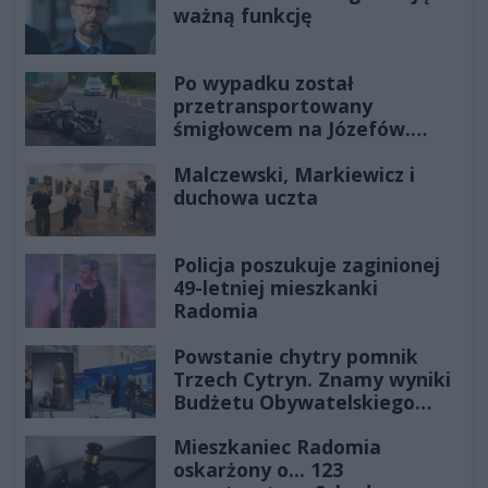
ważną funkcję
Po wypadku został
przetransportowany
śmigłowcem na Józefów.
Historia mrozi krew w żyłach
Malczewski, Markiewicz i
duchowa uczta
Policja poszukuje zaginionej
49-letniej mieszkanki
Radomia
Powstanie chytry pomnik
Trzech Cytryn. Znamy wyniki
Budżetu Obywatelskiego
2027
Mieszkaniec Radomia
oskarżony o... 123