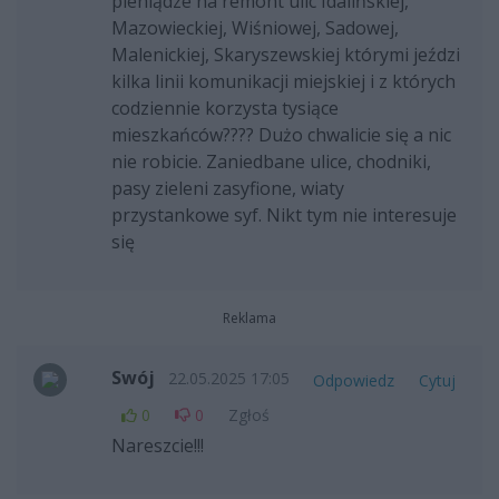
pieniądze na remont ulic Idalińskiej,
Mazowieckiej, Wiśniowej, Sadowej,
Malenickiej, Skaryszewskiej którymi jeździ
kilka linii komunikacji miejskiej i z których
codziennie korzysta tysiące
mieszkańców???? Dużo chwalicie się a nic
nie robicie. Zaniedbane ulice, chodniki,
pasy zieleni zasyfione, wiaty
przystankowe syf. Nikt tym nie interesuje
się
Reklama
Swój
22.05.2025 17:05
Odpowiedz
Cytuj
0
0
Zgłoś
Nareszcie!!!