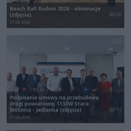
Beach Ball Radom 2026 - eliminacje
Liczba zdj
(zdjęcia)
60
Data dodania galerii:
07.08.2026
Podpisanie umowy na przebudowę
drogi powiatowej 1133W Stara
Liczba zdj
Błotnica - Jedlanka (zdjęcia)
11
Data dodania galerii:
07.08.2026