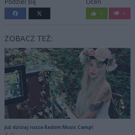
Podziel się
Oceń
0
0
ZOBACZ TEŻ:
Już dzisiaj rusza Radom Music Camp!
Autor artykułu:
ct