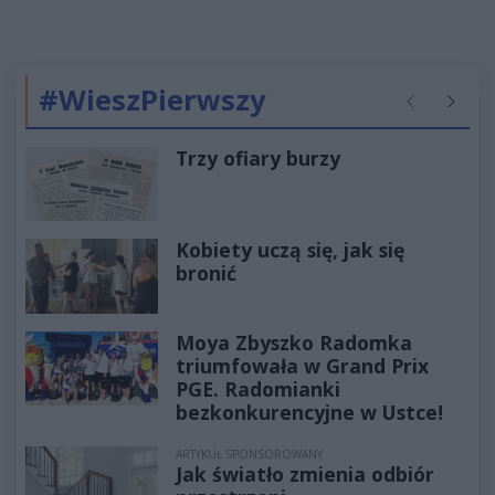
#WieszPierwszy
Poprzednie
Następ
Trzy ofiary burzy
Kobiety uczą się, jak się
bronić
Moya Zbyszko Radomka
triumfowała w Grand Prix
PGE. Radomianki
bezkonkurencyjne w Ustce!
ARTYKUŁ SPONSOROWANY
Jak światło zmienia odbiór