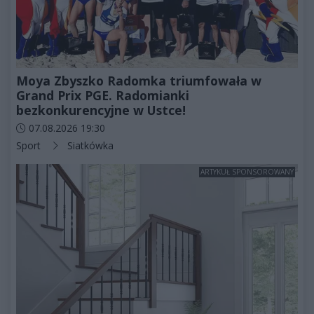
Moya Zbyszko Radomka triumfowała w
Grand Prix PGE. Radomianki
bezkonkurencyjne w Ustce!
Data dodania artykułu:
07.08.2026 19:30
Kategorie artykułu:
Sport
Siatkówka
ARTYKUŁ SPONSOROWANY