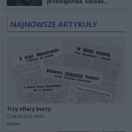
przestępstwa. Szkoda
wyceniona na ponad milion
złotych
NAJNOWSZE ARTYKUŁY
Trzy ofiary burzy
Data dodania artykułu:
08.08.2026 09:00
Kategorie artykułu:
Radom